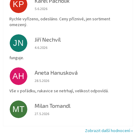
Karel Pacholík
KP
Hodnocení obchodu je 4 z 5 hvězdiček.
5.6.2026
Rychle vyřízeno, odesláno. Ceny příznivé, jen sortiment
omezený.
Jiří Nechvíl
JN
Hodnocení obchodu je 5 z 5 hvězdiček.
4.6.2026
funguje.
Aneta Hanusková
AH
Hodnocení obchodu je 5 z 5 hvězdiček.
28.5.2026
Vše v pořádku, rukavice se netrhají, velikost odpovídá.
Milan Tomandl
MT
Hodnocení obchodu je 5 z 5 hvězdiček.
27.5.2026
Zobrazit další hodnocení