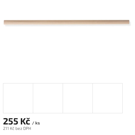
5
hvězdiček.
255 Kč
/ ks
211 Kč bez DPH