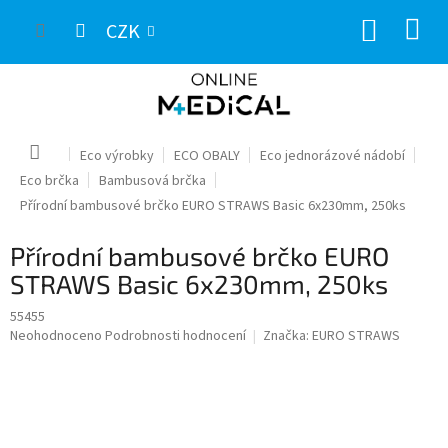
Přejít
NÁKUP
na
CZK
obsah
KOŠÍK
Domů
Eco výrobky
ECO OBALY
Eco jednorázové nádobí
Eco brčka
Bambusová brčka
Přírodní bambusové brčko EURO STRAWS Basic 6x230mm, 250ks
Přírodní bambusové brčko EURO
STRAWS Basic 6x230mm, 250ks
55455
Průměrné
Neohodnoceno
Podrobnosti hodnocení
Značka:
EURO STRAWS
hodnocení
produktu
je
0,0
z