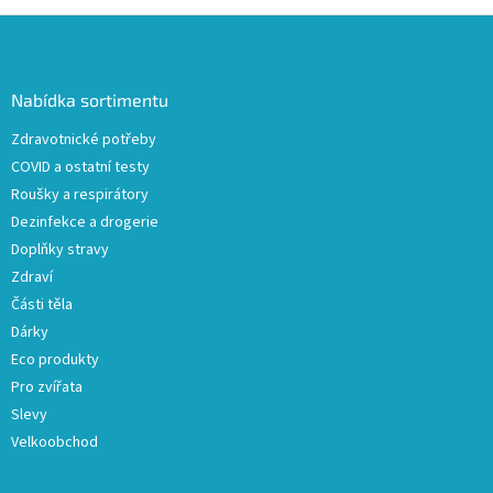
Z
á
p
a
Nabídka sortimentu
t
Zdravotnické potřeby
í
COVID a ostatní testy
Roušky a respirátory
Dezinfekce a drogerie
Doplňky stravy
Zdraví
Části těla
Dárky
Eco produkty
Pro zvířata
Slevy
Velkoobchod