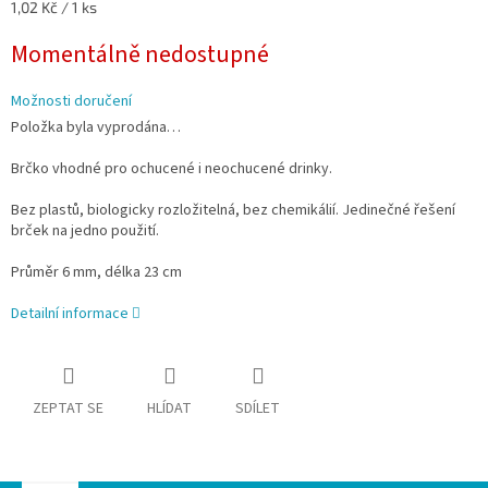
Měrná
1,02 Kč / 1 ks
cena:
Momentálně nedostupné
Možnosti doručení
Položka byla vyprodána…
Brčko vhodné pro ochucené i neochucené drinky.
Bez plastů, biologicky rozložitelná, bez chemikálií. Jedinečné řešení
brček na jedno použití.
Průměr 6 mm, délka 23 cm
Detailní informace
ZEPTAT SE
HLÍDAT
SDÍLET