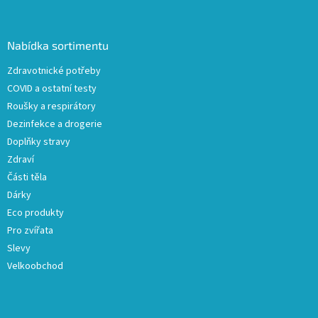
á
p
a
Nabídka sortimentu
t
Zdravotnické potřeby
í
COVID a ostatní testy
Roušky a respirátory
Dezinfekce a drogerie
Doplňky stravy
Zdraví
Části těla
Dárky
Eco produkty
Pro zvířata
Slevy
Velkoobchod