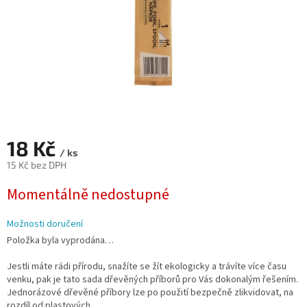
18 Kč
/ ks
15 Kč bez DPH
Měrná
Momentálně nedostupné
cena:
Možnosti doručení
Položka byla vyprodána…
Jestli máte rádi přírodu, snažíte se žít ekologicky a trávíte více času
venku, pak je tato sada
dřevěných příborů pro V
ás dokonalým řešením.
J
ednorázové dřevěné příbory lze po použití bezpečně zlikvidovat, na
rozdíl od plastových.