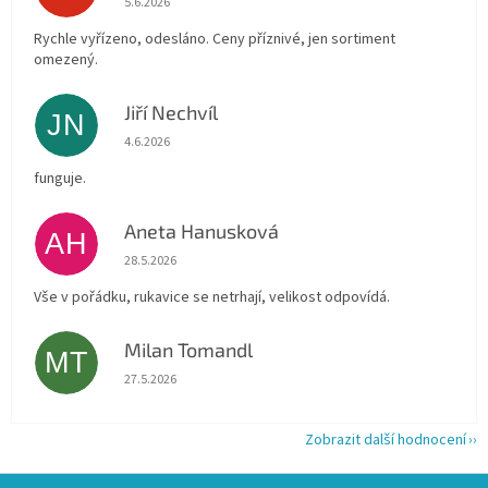
5.6.2026
Rychle vyřízeno, odesláno. Ceny příznivé, jen sortiment
omezený.
Jiří Nechvíl
JN
Hodnocení obchodu je 5 z 5 hvězdiček.
4.6.2026
funguje.
Aneta Hanusková
AH
Hodnocení obchodu je 5 z 5 hvězdiček.
28.5.2026
Vše v pořádku, rukavice se netrhají, velikost odpovídá.
Milan Tomandl
MT
Hodnocení obchodu je 5 z 5 hvězdiček.
27.5.2026
Zobrazit další hodnocení
Z