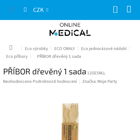
Přejít
NÁKUP
na
CZK
obsah
KOŠÍK
Domů
Eco výrobky
ECO OBALY
Eco jednorázové nádobí
Eco příbory
PŘÍBOR dřevěný 1 sada
PŘÍBOR dřevěný 1 sada
12GESNLL
Průměrné
Neohodnoceno
Podrobnosti hodnocení
Značka:
Moje Party
hodnocení
produktu
je
0,0
z
5
hvězdiček.