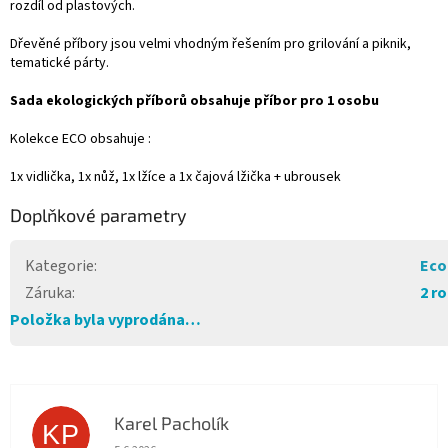
rozdíl od plastových.
Dřevěné příbory jsou velmi vhodným řešením pro grilování a piknik,
tematické párty.
Sada ekologických příborů obsahuje příbor pro 1 osobu
Kolekce ECO obsahuje :
1x vidlička, 1x nůž, 1x lžíce a 1x čajová lžička + ubrousek
Doplňkové parametry
Kategorie
:
Eco
Záruka
:
2 r
Položka byla vyprodána…
Karel Pacholík
KP
Hodnocení obchodu je 4 z 5 hvězdiček.