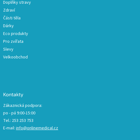
Doplňky stravy
v
ý
Zdraví
p
Části těla
i
Dárky
s
u
Eco produkty
Pro zvířata
Slevy
Velkoobchod
Kontakty
Zákaznická podpora:
po - pá 9:00-15:00
Tel.: 253 253 753
E-mail:
info@onlinemedical.cz