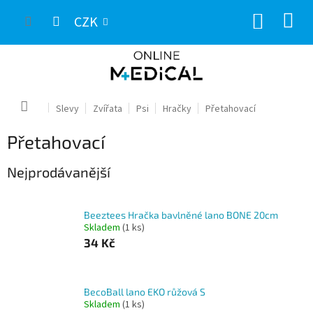
Přejít
NÁKUP
na
CZK
obsah
KOŠÍK
Domů
Slevy
Zvířata
Psi
Hračky
Přetahovací
Přetahovací
Nejprodávanější
Beeztees Hračka bavlněné lano BONE 20cm
Skladem
(1 ks)
34 Kč
BecoBall lano EKO růžová S
Skladem
(1 ks)