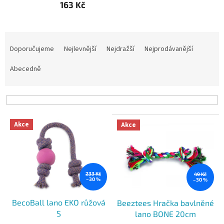
163 Kč
Ř
a
Doporučujeme
Nejlevnější
Nejdražší
Nejprodávanější
z
e
Abecedně
n
í
p
r
V
o
Akce
Akce
ý
d
p
u
i
k
s
t
p
233 Kč
49 Kč
ů
–30 %
–30 %
r
o
BecoBall lano EKO růžová
Beeztees Hračka bavlněné
d
S
lano BONE 20cm
u