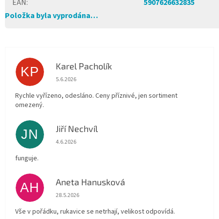
EAN
:
5907626632835
Položka byla vyprodána…
Karel Pacholík
KP
Hodnocení obchodu je 4 z 5 hvězdiček.
5.6.2026
Rychle vyřízeno, odesláno. Ceny příznivé, jen sortiment
omezený.
Jiří Nechvíl
JN
Hodnocení obchodu je 5 z 5 hvězdiček.
4.6.2026
funguje.
Aneta Hanusková
AH
Hodnocení obchodu je 5 z 5 hvězdiček.
28.5.2026
Vše v pořádku, rukavice se netrhají, velikost odpovídá.