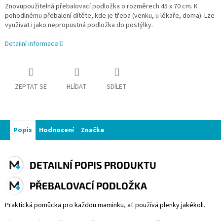
Znovupoužitelná přebalovací podložka o rozměrech 45 x 70 cm. K
pohodlnému přebalení dítěte, kde je třeba (venku, u lékaře, doma). Lze
využívat i jako nepropustná podložka do postýlky.
Detailní informace
ZEPTAT SE
HLÍDAT
SDÍLET
Popis
Hodnocení
Značka
DETAILNÍ POPIS PRODUKTU
PŘEBALOVACÍ PODLOŽKA
Praktická pomůcka pro každou maminku, ať používá plenky jakékoli.