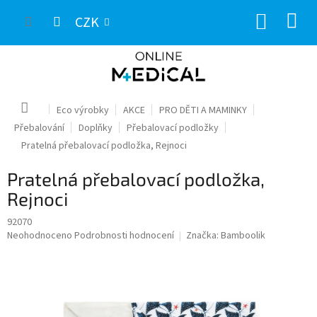
Přejít
NÁKUP
na
CZK
obsah
KOŠÍK
Domů
Eco výrobky
AKCE
PRO DĚTI A MAMINKY
Přebalování
Doplňky
Přebalovací podložky
Pratelná přebalovací podložka, Rejnoci
Pratelná přebalovací podložka,
Rejnoci
92070
Průměrné
Neohodnoceno
Podrobnosti hodnocení
Značka:
Bamboolik
hodnocení
produktu
je
0,0
z
5