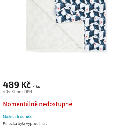
hvězdiček.
489 Kč
/ ks
404 Kč bez DPH
Měrná
Momentálně nedostupné
cena:
Možnosti doručení
Položka byla vyprodána…