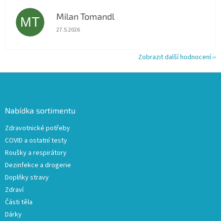
Milan Tomandl
MT
Hodnocení obchodu je 5 z 5 hvězdiček.
27.5.2026
Zobrazit další hodnocení
Z
á
p
a
Nabídka sortimentu
t
Zdravotnické potřeby
í
COVID a ostatní testy
Roušky a respirátory
Dezinfekce a drogerie
Doplňky stravy
Zdraví
Části těla
Dárky