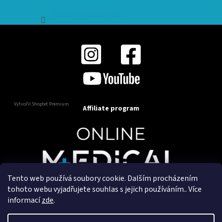
Sledovat na Instagramu
Vytvořil Shoptet Premium
Affiliate program
Tento web používá soubory cookie. Dalším procházením
Copyright 2025
OnlineMedical.cz
. Všechna práva
tohoto webu vyjadřujete souhlas s jejich používáním.. Více
vyhrazena.
informací
zde
.
Vytvořil a marketingově zajišťuje
HyperGroup.cz