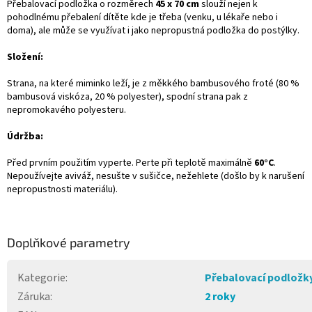
Přebalovací podložka o rozměrech
45 x 70 cm
slouží nejen k
pohodlnému přebalení dítěte kde je třeba (venku, u lékaře nebo i
doma), ale může se využívat i jako nepropustná podložka do postýlky.
Složení:
Strana, na které miminko leží, je z měkkého bambusového froté (80 %
bambusová viskóza, 20 % polyester), spodní strana pak z
nepromokavého polyesteru.
Údržba:
Před prvním použitím vyperte. Perte při teplotě maximálně
60°C
.
Nepoužívejte aviváž, nesušte v sušičce, nežehlete (došlo by k narušení
nepropustnosti materiálu).
Doplňkové parametry
Kategorie
:
Přebalovací podložk
Záruka
:
2 roky