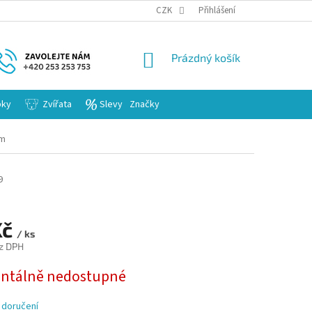
KARIERA
CZK
Přihlášení
NÁKUPNÍ
Prázdný košík
KOŠÍK
bky
Zvířata
Slevy
Značky
em
9
Kč
/ ks
z DPH
tálně nedostupné
 doručení