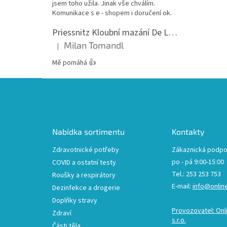
jsem toho užila. Jinak vše chválím.
Komunikace s e - shopem i doručení ok.
Priessnitz Kloubní mazání De Luxe, 200ml
Milan Tomandl
|
Hodnocení produktu je 5 z 5 hvězdiček.
Mě pomáhá 👍
Z
á
p
a
t
Nabídka sortimentu
Kontakty
í
Zdravotnické potřeby
Zákaznická podpo
po - pá 9:00-15:00
COVID a ostatní testy
Tel.: 253 253 753
Roušky a respirátory
E-mail:
info@onlin
Dezinfekce a drogerie
Doplňky stravy
Provozovatel: Onl
Zdraví
s.r.o.
Části těla