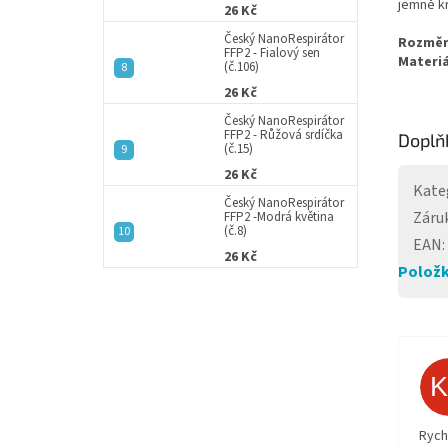
jemně kr
26 Kč
Český NanoRespirátor
Rozměr
FFP2 - Fialový sen
Materiá
(č.106)
26 Kč
Český NanoRespirátor
FFP2 - Růžová srdíčka
Doplň
(č.15)
26 Kč
Kate
Český NanoRespirátor
Záru
FFP2 -Modrá květina
(č.8)
EAN
:
26 Kč
Položk
Rych