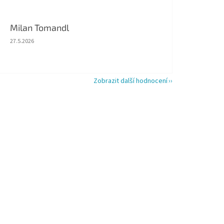
Milan Tomandl
Hodnocení obchodu je 5 z 5 hvězdiček.
27.5.2026
Zobrazit další hodnocení