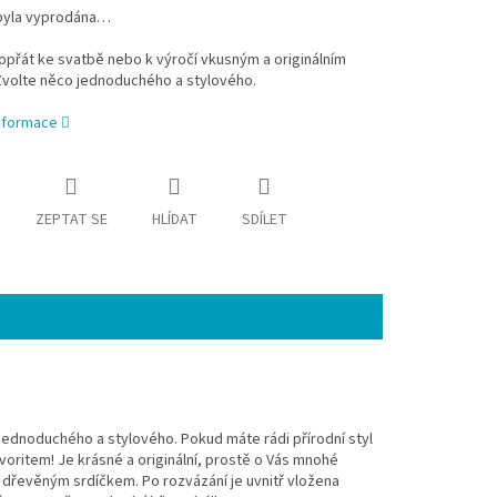
byla vyprodána…
přát ke svatbě nebo k výročí vkusným a originálním
Zvolte něco jednoduchého a stylového.
informace
ZEPTAT SE
HLÍDAT
SDÍLET
 jednoduchého a stylového.
Pokud máte rádi přírodní styl
voritem! Je krásné a originální, prostě o Vás mnohé
s dřevěným srdíčkem. Po rozvázání je uvnitř vložena