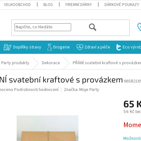
VELKOOBCHOD
BLOG
FIREMNÍ DÁRKY
DÁRKOVÉ POUKAZY
HLEDAT
Doplňky stravy
Drogerie
Zdraví a péče
Eco výro
 Party produkty
Dekorace
PŘÁNÍ svatební kraftové s provázk
NÍ svatební kraftové s provázkem
66SB216
né
noceno
Podrobnosti hodnocení
Značka:
Moje Party
ní
65 
u
54 Kč be
Měrná
Momen
cena:
ek.
Možnosti