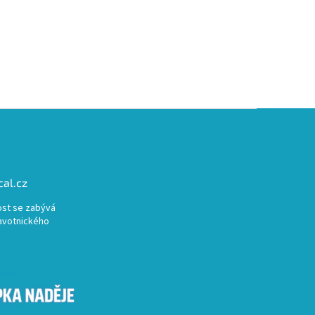
al.cz
st se zabývá
avotnického