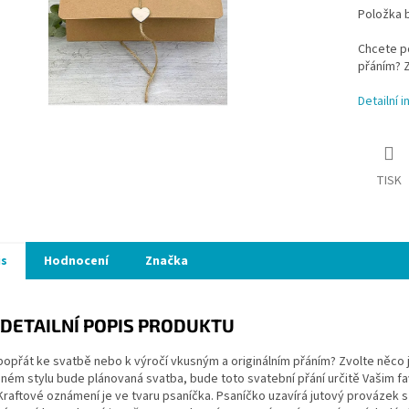
Položka 
Chcete po
přáním? 
Detailní 
TISK
is
Hodnocení
Značka
DETAILNÍ POPIS PRODUKTU
popřát ke svatbě nebo k výročí vkusným a originálním přáním? Zvolte něco
jném stylu bude plánovaná svatba, bude toto svatební přání určitě Vašim fa
Kraftové oznámení je ve tvaru psaníčka. Psaníčko uzavírá jutový provázek 