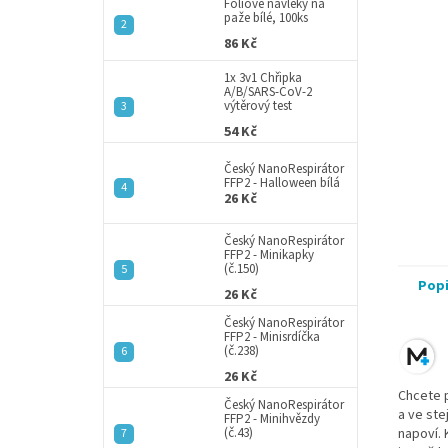
a
Fóliové návleky na
paže bílé, 100ks
n
86 Kč
e
l
1x 3v1 Chřipka
A/B/SARS-CoV-2
výtěrový test
54 Kč
Český NanoRespirátor
FFP2 - Halloween bílá
26 Kč
Český NanoRespirátor
FFP2 - Minikapky
(č.150)
Pop
26 Kč
Český NanoRespirátor
FFP2 - Minisrdíčka
(č.238)
26 Kč
Chcete 
Český NanoRespirátor
a ve ste
FFP2 - Minihvězdy
(č.43)
napoví. 