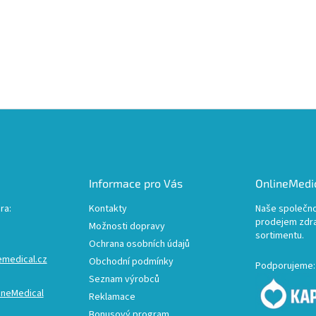
Informace pro Vás
OnlineMedic
ra:
Kontakty
Naše společno
prodejem zdr
Možnosti dopravy
sortimentu.
Ochrana osobních údajů
emedical.cz
Obchodní podmínky
Podporujeme:
Seznam výrobců
ineMedical
Reklamace
Bonusový program