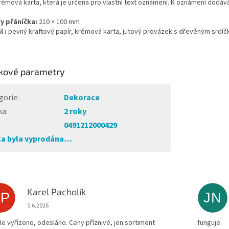
émová karta, která je určena pro vlastní text oznámení. K oznámení dodáv
y přáníčka:
210 × 100 mm
l :
pevný kraftový papír, krémová karta, jutový provázek s dřevěným srdí
kové parametry
gorie
:
Dekorace
ka
:
2 roky
0491212000429
a byla vyprodána…
Karel Pacholík
KP
JN
Hodnocení obchodu je 4 z 5 hvězdiček.
5.6.2026
le vyřízeno, odesláno. Ceny příznivé, jen sortiment
funguje.