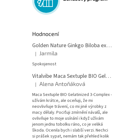
Hodnocení
Golden Nature Ginkgo Biloba extrakt 50:1 60mg, 100 kapslí
Jarmila
|
Hodnocení produktu je 5 z 5 hvězdiček.
Spokojenost
Vitalvibe Maca Sextuple BIO Gelatinized 3-Complex, 60 kapslí
Alena Antoňáková
|
Hodnocení produktu je 5 z 5 hvězdiček.
Maca Sextuple BIO Gelatinized 3-Complex -
užívám krátce, ale oceňuji, že mi
neovlivňuje trávení, co mi jiné výrobky z
macy dělaly. Pociťuji zmírnění návalů, ale
ovlivňuje to moje usínání i když užívám
jenom jednu tobolku ráno, co je veliká
škoda. Ocenila bych i slabší verzi. Nechci
si prášek sypat, nemám tak přehled kolik