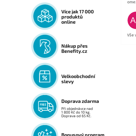
ome
Více jak 17 000
produktů
online
Vše 
Nákup přes
Benefity.cz
Velkoobchodní
slevy
Doprava zdarma
Při objednávce nad
1 800 Kč do 10 kg.
Doprava od 65 Kč.
Bonusový program