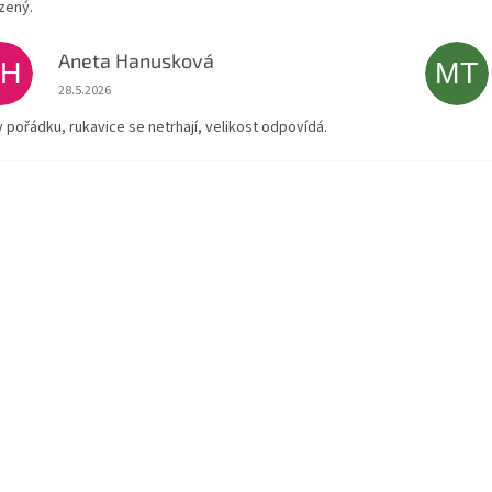
zený.
Aneta Hanusková
AH
MT
Hodnocení obchodu je 5 z 5 hvězdiček.
28.5.2026
v pořádku, rukavice se netrhají, velikost odpovídá.