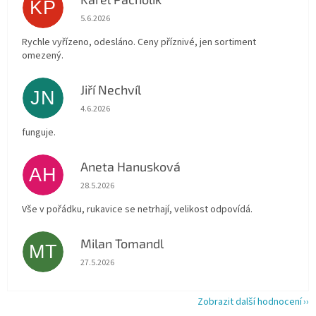
KP
Hodnocení obchodu je 4 z 5 hvězdiček.
5.6.2026
Rychle vyřízeno, odesláno. Ceny příznivé, jen sortiment
omezený.
Jiří Nechvíl
JN
Hodnocení obchodu je 5 z 5 hvězdiček.
4.6.2026
funguje.
Aneta Hanusková
AH
Hodnocení obchodu je 5 z 5 hvězdiček.
28.5.2026
Vše v pořádku, rukavice se netrhají, velikost odpovídá.
Milan Tomandl
MT
Hodnocení obchodu je 5 z 5 hvězdiček.
27.5.2026
Zobrazit další hodnocení