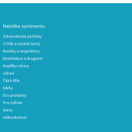
Z
á
p
a
Nabídka sortimentu
t
Zdravotnické potřeby
í
COVID a ostatní testy
Roušky a respirátory
Dezinfekce a drogerie
Doplňky stravy
Zdraví
Části těla
Dárky
Eco produkty
Pro zvířata
Slevy
Velkoobchod