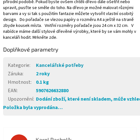
přírodní podobě. Pokud byste ovšem chtěli dřevo dále ošetřit nebo
upravit, pusťte se směle do toho. Na dřevo je možné malovat různými
barvami a vy si tak s použitím fantazie můžete vytvořit vlastní osobitý
design. Do pořadače se vlezou papíry o rozměru A4 a ještě na straně
zbyde kousek místa. Vnitřní rozměry pořadače jsou 24 cm x 32 cm. V
nabídce máme další stylové dřevěné výrobky, které by se vám mohly v
kanceláři hodit. Mrkněte zde.
Doplňkové parametry
Kategorie
:
Kancelářské potřeby
Záruka
:
2 roky
Hmotnost
:
0.1 kg
EAN
:
5907626632880
Upozornění
:
Dodání zboží, které není skladem, může vzhled
Položka byla vyprodána…
Karel Pacholík