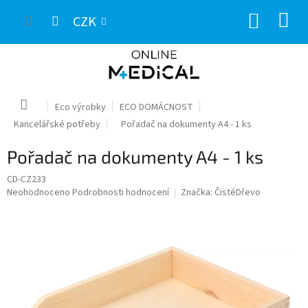
Přejít
NÁKUP
na
CZK
obsah
KOŠÍK
Domů
Eco výrobky
ECO DOMÁCNOST
Kancelářské potřeby
Pořadač na dokumenty A4 - 1 ks
Pořadač na dokumenty A4 - 1 ks
CD-CZ233
Průměrné
Neohodnoceno
Podrobnosti hodnocení
Značka:
ČistéDřevo
hodnocení
produktu
je
0,0
z
5
hvězdiček.