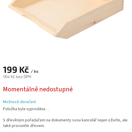
199 Kč
/ ks
164 Kč bez DPH
Měrná
Momentálně nedostupné
cena:
Možnosti doručení
Položka byla vyprodána…
S dřevěným pořadačem na dokumenty svou kancelář nejen oživíte, ale
také provoníte dřevem.