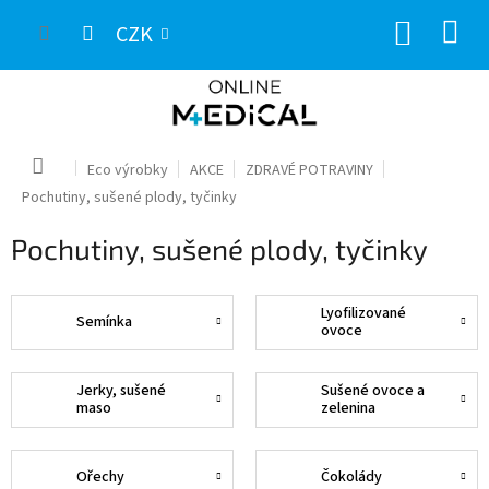
Přejít
NÁKUP
na
CZK
obsah
KOŠÍK
Domů
Eco výrobky
AKCE
ZDRAVÉ POTRAVINY
Pochutiny, sušené plody, tyčinky
Pochutiny, sušené plody, tyčinky
Lyofilizované
Semínka
ovoce
Jerky, sušené
Sušené ovoce a
maso
zelenina
Ořechy
Čokolády