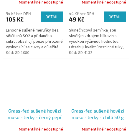
Momentálně nedostupné
Momentálně nedostupné
94 Kč bez DPH
44 Kč bez DPH
DETAIL
DETAIL
105 Kč
49 Kč
Lahodné sušené meruňky bez
Slunečnicová semínka jsou
siřičitanů SO2 a přidaného
skvělým zdrojem bílkovin s
cukru, obsahují pouze přirozeně
vysokou výživnou hodnotou.
vyskytující se cukry a důležité
Obsahují kvalitní rostlinné tuky,
mikronutrienty. Jsou rychlým
Kód:
GD-1080
zejména velké množství
Kód:
GD-4132
zdrojem kvalitní energie a...
důležité kyseliny linolové a
vlákninu.
Grass-fed sušené hovězí
Grass-fed sušené hovězí
maso - Jerky - černý pepř
maso - Jerky - chilli 50 g
50 g
Momentálně nedostupné
Momentálně nedostupné