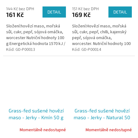
144 Kč bez DPH
151 Kč bez DPH
DETAIL
DETAIL
161 Kč
169 Kč
Složení:hovězí maso, mořská
Složení:Hovězí maso, mořská
sůl, cukr, pepř, sójová omáčka,
sůl, cukr, pepř, chilli, kajenský
worcester Nutriční hodnoty 100
pepř, sójová omáčka,
g:Energetická hodnota 1570 kJ /
worcester. Nutriční hodnoty 100
372 kcalTuky 9,1 g - z toho
Kód:
GD-P00013
g:Energetická hodnota 1570 kJ /
Kód:
GD-P00014
nasycené mastné kyseliny...
372 kcalTuky 9,1 g - z toho...
Grass-fed sušené hovězí
Grass-fed sušené hovězí
maso - Jerky - Kmín 50 g
maso - Jerky - Natural 50
g
Momentálně nedostupné
Momentálně nedostupné