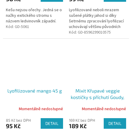
Kešu nejsou ořechy. Jedná se o
Lyofilizované neboli mrazem
nažky exitického stromu s
sušené plátky jahod si díky
názvem ledvinovník západní.
šetrnému zpracování lyofilizací
Kód:
GD-5061
uchovávají většinu původních
vlastností jako je vůně, chuť,
Kód:
GD-8596299010575
barva a živiny. Jsou krásně...
Lyofilizované mango 45 g
Mixit Křupavé veggie
kostičky s příchutí Goudy,
90g
Momentálně nedostupné
Momentálně nedostupné
85 Kč bez DPH
169 Kč bez DPH
DETAIL
DETAIL
95 Kč
189 Kč