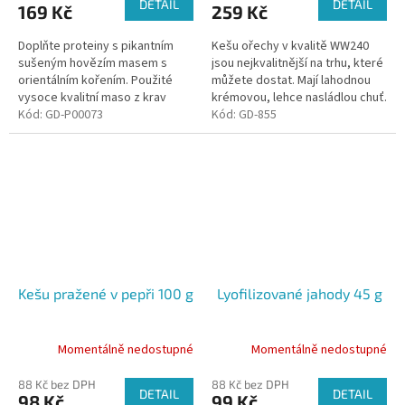
DETAIL
DETAIL
169 Kč
259 Kč
Doplňte proteiny s pikantním
Kešu ořechy v kvalitě WW240
sušeným hovězím masem s
jsou nejkvalitnější na trhu, které
orientálním kořením. Použité
můžete dostat. Mají lahodnou
vysoce kvalitní maso z krav
krémovou, lehce nasládlou chuť.
původem z prověřeného
Kód:
GD-P00073
Kód:
GD-855
českého chovu krmených
trávou na pastvinách...
Kešu pražené v pepři 100 g
Lyofilizované jahody 45 g
Momentálně nedostupné
Momentálně nedostupné
88 Kč bez DPH
88 Kč bez DPH
DETAIL
DETAIL
98 Kč
99 Kč