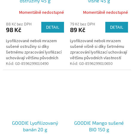
ostružiny 45 g
višně 45 g
Momentálně nedostupné
Momentálně nedostupné
88 Kč bez DPH
79 Kč bez DPH
DETAIL
DETAIL
98 Kč
89 Kč
Lyofilizované neboli mrazem
Lyofilizované neboli mrazem
sušené ostružiny si díky
sušené višně si díky šetrnému
šetrnému zpracování lyofilizací
zpracování lyofilizací uchovávají
uchovávají většinu původních
většinu původních vlastností
vlastností jako je vůně, chuť,
Kód:
GD-8596299010490
jako je vůně, chuť, barva a
Kód:
GD-8596299010650
barva a živiny. Jsou krásně...
živiny. Jsou krásně...
GOODIE Lyofilizovaný
GOODIE Mango sušené
banán 20 g
BIO 150 g