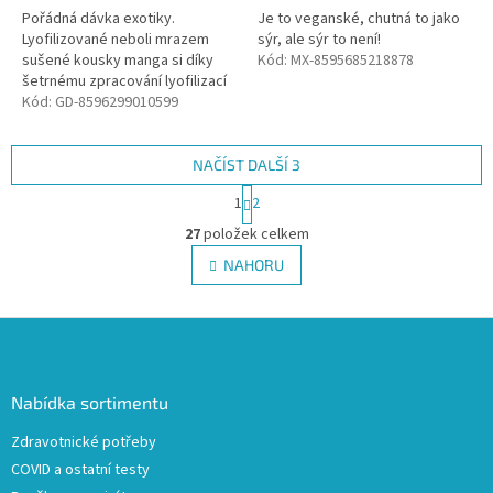
Pořádná dávka exotiky.
Je to veganské, chutná to jako
Lyofilizované neboli mrazem
sýr, ale sýr to není!
sušené kousky manga si díky
Kód:
MX-8595685218878
šetrnému zpracování lyofilizací
uchovávají většinu původních
Kód:
GD-8596299010599
vlastností jako je vůně, chuť,
barva...
NAČÍST DALŠÍ 3
S
1
2
t
O
r
27
položek celkem
v
á
l
NAHORU
n
á
k
d
o
v
Z
a
á
c
á
n
í
p
í
p
a
Nabídka sortimentu
r
t
v
Zdravotnické potřeby
í
k
COVID a ostatní testy
y