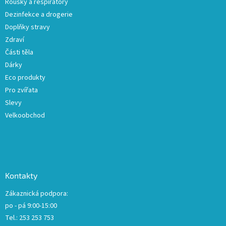
v
Roušky a respirátory
ý
Dezinfekce a drogerie
p
Doplňky stravy
i
s
Zdraví
u
Části těla
Dárky
Eco produkty
Pro zvířata
Slevy
Velkoobchod
Kontakty
Zákaznická podpora:
po - pá 9:00-15:00
Tel.: 253 253 753