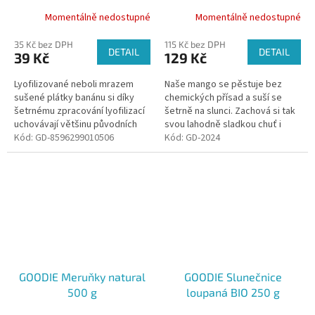
Momentálně nedostupné
Momentálně nedostupné
35 Kč bez DPH
115 Kč bez DPH
DETAIL
DETAIL
39 Kč
129 Kč
Lyofilizované neboli mrazem
Naše mango se pěstuje bez
sušené plátky banánu si díky
chemických přísad a suší se
šetrnému zpracování lyofilizací
šetrně na slunci. Zachová si tak
uchovávají většinu původních
svou lahodně sladkou chuť i
vlastností jako je vůně, chuť,
Kód:
GD-8596299010506
aroma.
Kód:
GD-2024
barva a živiny. Jsou krásně...
GOODIE Meruňky natural
GOODIE Slunečnice
500 g
loupaná BIO 250 g