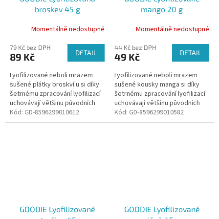
broskev 45 g
mango 20 g
Momentálně nedostupné
Momentálně nedostupné
79 Kč bez DPH
44 Kč bez DPH
DETAIL
DETAIL
89 Kč
49 Kč
Lyofilizované neboli mrazem
Lyofilizované neboli mrazem
sušené plátky broskví u si díky
sušené kousky manga si díky
šetrnému zpracování lyofilizací
šetrnému zpracování lyofilizací
uchovávají většinu původních
uchovávají většinu původních
vlastností jako je vůně, chuť,
Kód:
GD-8596299010612
vlastností jako je vůně, chuť,
Kód:
GD-8596299010582
barva a živiny. Jsou...
barva a živiny. Jsou krásně...
GOODIE Lyofilizované
GOODIE Lyofilizované