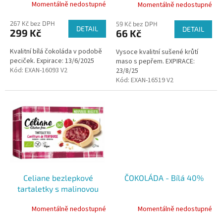
Momentálně nedostupné
Momentálně nedostupné
t
ů
267 Kč bez DPH
59 Kč bez DPH
DETAIL
DETAIL
299 Kč
66 Kč
Kvalitní bílá čokoláda v podobě
Vysoce kvalitní sušené krůtí
peciček. Expirace: 13/6/2025
maso s pepřem. EXPIRACE:
Kód:
EXAN-16093 V2
23/8/25
Kód:
EXAN-16519 V2
Celiane bezlepkové
ČOKOLÁDA - Bílá 40%
tartaletky s malinovou
náplní, 130 g
Momentálně nedostupné
Momentálně nedostupné