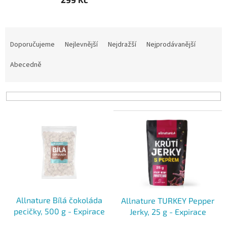
Ř
a
Doporučujeme
Nejlevnější
Nejdražší
Nejprodávanější
z
e
Abecedně
n
í
p
r
V
o
ý
d
p
u
i
k
s
t
p
ů
r
o
Allnature Bílá čokoláda
Allnature TURKEY Pepper
d
pecičky, 500 g - Expirace
Jerky, 25 g - Expirace
u
k