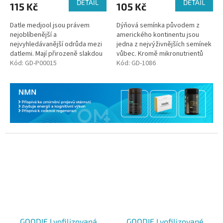
DETAIL
DETAIL
115 Kč
105 Kč
Datle medjool jsou právem
Dýňová semínka původem z
nejoblíbenější a
amerického kontinentu jsou
nejvyhledávanější odrůda mezi
jedna z nejvýživnějších semínek
datlemi. Mají přirozeně slakdou
vůbec. Kromě mikronutrientů
chuť s bohatými tóny karamelu,
Kód:
GD-P00015
obsahují zdravé tuky, kvalitní
Kód:
GD-1086
dokonalou konzistenci vhodnou
rostlinné bílkoviny a vlákninu.
i pro...
GOODIE Lyofilizovaná
GOODIE Lyofilizované