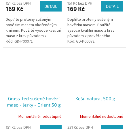
151 Kč bez DPH
151 Kč bez DPH
DETAIL
DETAIL
169 Kč
169 Kč
Doplňte proteiny sušeným
Doplňte proteiny sušeným
hovězím masem okořeněným
hovězím masem. Použité
kmínem. Použité vysoce kvalitní
vysoce kvalitní maso z krav
maso z krav původem z
původem z prověřeného
prověřeného českého chovu
Kód:
GD-P00071
českého chovu krmených
Kód:
GD-P00072
krmených trávou na
trávou na pastvinách obsahuje
pastvinách obsahuje nízké...
nízké procento tuku a...
Grass-fed sušené hovězí
Kešu natural 500 g
maso - Jerky - Orient 50 g
Momentálně nedostupné
Momentálně nedostupné
151 Kč bez DPH
231 Kč bez DPH