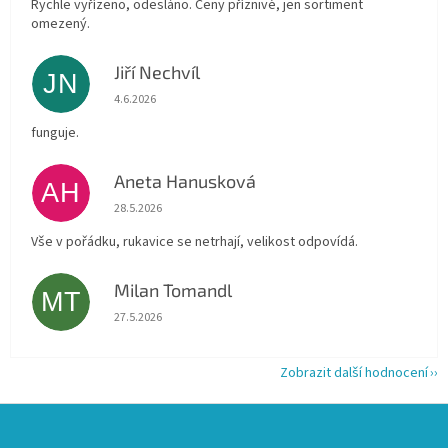
Rychle vyřízeno, odesláno. Ceny příznivé, jen sortiment
omezený.
Jiří Nechvíl
JN
Hodnocení obchodu je 5 z 5 hvězdiček.
4.6.2026
funguje.
Aneta Hanusková
AH
Hodnocení obchodu je 5 z 5 hvězdiček.
28.5.2026
Vše v pořádku, rukavice se netrhají, velikost odpovídá.
Milan Tomandl
MT
Hodnocení obchodu je 5 z 5 hvězdiček.
27.5.2026
Zobrazit další hodnocení
Z
á