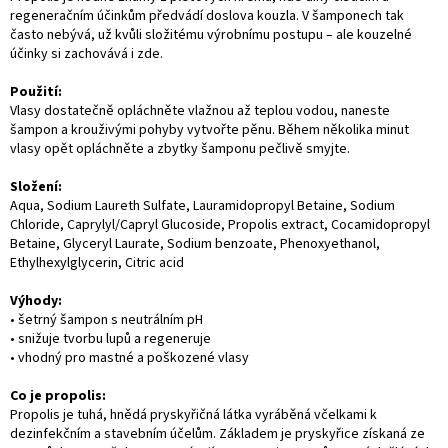
regeneračním účinkům předvádí doslova kouzla. V šamponech tak
často nebývá, už kvůli složitému výrobnímu postupu – ale kouzelné
účinky si zachovává i zde.
Použití:
Vlasy dostatečně opláchněte vlažnou až teplou vodou, naneste
šampon a krouživými pohyby vytvořte pěnu. Během několika minut
vlasy opět opláchněte a zbytky šamponu pečlivě smyjte.
Složení:
Aqua, Sodium Laureth Sulfate, Lauramidopropyl Betaine, Sodium
Chloride, Caprylyl/Capryl Glucoside, Propolis extract, Cocamidopropyl
Betaine, Glyceryl Laurate, Sodium benzoate, Phenoxyethanol,
Ethylhexylglycerin, Citric acid
Výhody:
• šetrný šampon s neutrálním pH
• snižuje tvorbu lupů a regeneruje
• vhodný pro mastné a poškozené vlasy
Co je propolis:
Propolis je tuhá, hnědá pryskyřičná látka vyráběná včelkami k
dezinfekčním a stavebním účelům. Základem je pryskyřice získaná ze