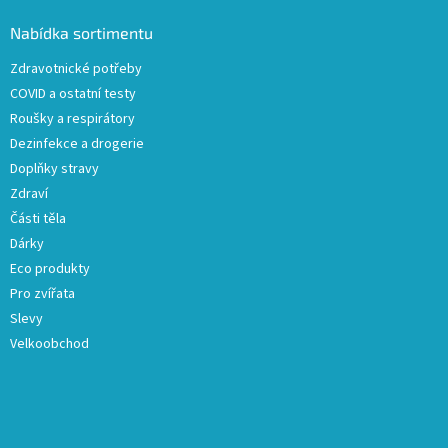
p
a
Nabídka sortimentu
t
Zdravotnické potřeby
í
COVID a ostatní testy
Roušky a respirátory
Dezinfekce a drogerie
Doplňky stravy
Zdraví
Části těla
Dárky
Eco produkty
Pro zvířata
Slevy
Velkoobchod