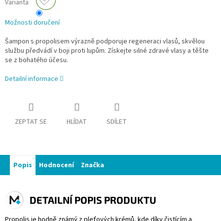
Varianta
Možnosti doručení
Šampon s propolisem výrazně podporuje regeneraci vlasů, skvělou
službu předvádí v boji proti lupům. Získejte silné zdravé vlasy a těšte
se z bohatého účesu.
Detailní informace
ZEPTAT SE
HLÍDAT
SDÍLET
Popis
Hodnocení
Značka
DETAILNÍ POPIS PRODUKTU
Propolis je hodně známý z pleťových krémů, kde díky čistícím a