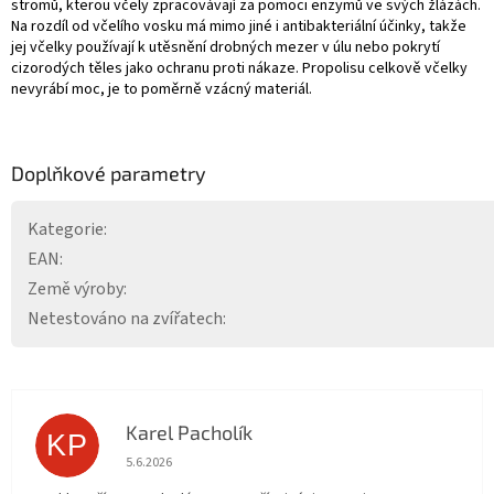
stromů, kterou včely zpracovávají za pomoci enzymů ve svých žlázách.
Na rozdíl od včelího vosku má mimo jiné i antibakteriální účinky, takže
jej včelky používají k utěsnění drobných mezer v úlu nebo pokrytí
cizorodých těles jako ochranu proti nákaze. Propolisu celkově včelky
nevyrábí moc, je to poměrně vzácný materiál.
Doplňkové parametry
Kategorie
:
EAN
:
Země výroby
:
Netestováno na zvířatech
:
Karel Pacholík
KP
Hodnocení obchodu je 4 z 5 hvězdiček.
5.6.2026