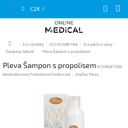
Přejít
NÁKUP
na
CZK
obsah
KOŠÍK
Domů
Eco výrobky
ECO KOSMETIKA
Eco péče o vlasy
Šampony tekuté
Pleva Šampon s propolisem
Pleva Šampon s propolisem
ECO94287/500
Průměrné
Neohodnoceno
Podrobnosti hodnocení
Značka:
Pleva
hodnocení
produktu
je
0,0
z
5
hvězdiček.