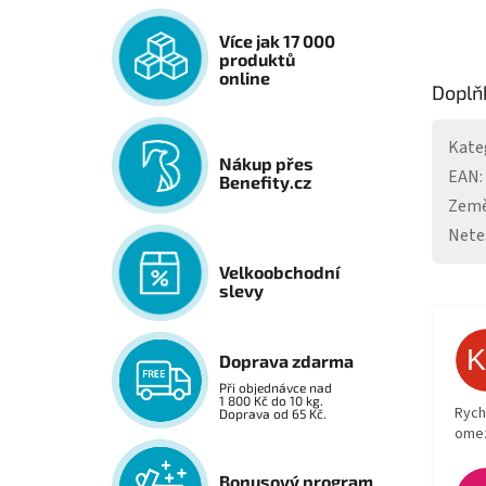
Více jak 17 000
produktů
online
Doplň
Kate
Nákup přes
EAN
:
Benefity.cz
Země
Nete
Velkoobchodní
slevy
Doprava zdarma
Při objednávce nad
1 800 Kč do 10 kg.
Rych
Doprava od 65 Kč.
ome
Bonusový program