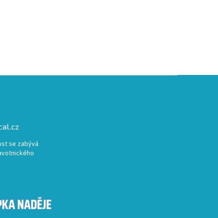
al.cz
st se zabývá
avotnického