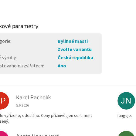
kové parametry
gorie
:
Bylinné masti
Zvolte variantu
 výroby
:
Česká republika
stováno na zvířatech
:
Ano
Karel Pacholík
KP
JN
Hodnocení obchodu je 4 z 5 hvězdiček.
5.6.2026
le vyřízeno, odesláno. Ceny příznivé, jen sortiment
funguje.
zený.
Aneta Hanusková