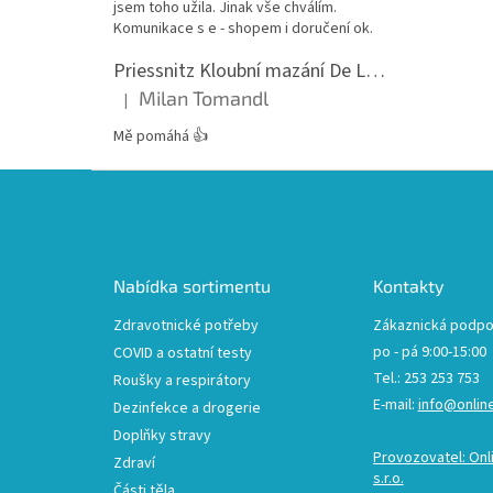
jsem toho užila. Jinak vše chválím.
Komunikace s e - shopem i doručení ok.
Priessnitz Kloubní mazání De Luxe, 200ml
Milan Tomandl
|
Hodnocení produktu je 5 z 5 hvězdiček.
Mě pomáhá 👍
Z
á
p
a
t
Nabídka sortimentu
Kontakty
í
Zdravotnické potřeby
Zákaznická podpo
po - pá 9:00-15:00
COVID a ostatní testy
Tel.: 253 253 753
Roušky a respirátory
E-mail:
info@onlin
Dezinfekce a drogerie
Doplňky stravy
Provozovatel: Onl
Zdraví
s.r.o.
Části těla