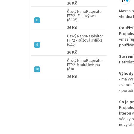
26 Kč
Mast s p
Český NanoRespirátor
FFP2 - Fialový sen
vhodná k
(č.106)
26 Kč
Použití
Propolis
Český NanoRespirátor
vmasíruj
FFP2 - Růžová srdíčka
(č.15)
používa
26 Kč
Složení
Český NanoRespirátor
Petrolat
FFP2 -Modrá květina
(č.8)
Výhody
26 Kč
• má vý
• vhodn
• poradí
Co je p
Propolis
kterou v
včelky p
nevyrábí