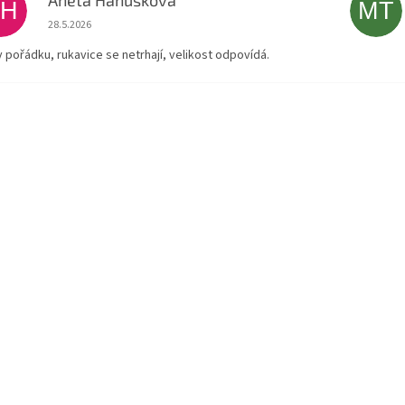
AH
MT
Hodnocení obchodu je 5 z 5 hvězdiček.
28.5.2026
v pořádku, rukavice se netrhají, velikost odpovídá.