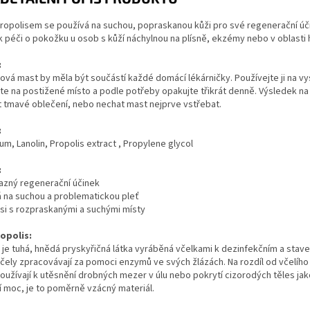
ropolisem se používá na suchou, popraskanou kůži pro své regenerační účink
 péči o pokožku u osob s kůží náchylnou na plísně, ekzémy nebo v oblasti
:
ová mast by měla být součástí každé domácí lékárničky. Používejte ji na
te na postižené místo a podle potřeby opakujte třikrát denně. Výsledek na
t tmavé oblečení, nebo nechat mast nejprve vstřebat.
:
um, Lanolin, Propolis extract , Propylene glycol
:
razný regenerační účinek
á na suchou a problematickou pleť
 si s rozpraskanými a suchými místy
ropolis:
 je tuhá, hnědá pryskyřičná látka vyráběná včelkami k dezinfekčním a stav
čely zpracovávají za pomoci enzymů ve svých žlázách. Na rozdíl od včelího v
oužívají k utěsnění drobných mezer v úlu nebo pokrytí cizorodých těles jak
 moc, je to poměrně vzácný materiál.