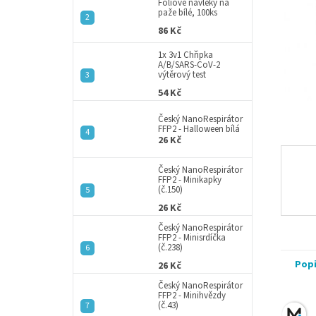
a
Fóliové návleky na
paže bílé, 100ks
n
86 Kč
e
l
1x 3v1 Chřipka
A/B/SARS-CoV-2
výtěrový test
54 Kč
Český NanoRespirátor
FFP2 - Halloween bílá
26 Kč
Český NanoRespirátor
FFP2 - Minikapky
(č.150)
26 Kč
Český NanoRespirátor
FFP2 - Minisrdíčka
(č.238)
Pop
26 Kč
Český NanoRespirátor
FFP2 - Minihvězdy
(č.43)