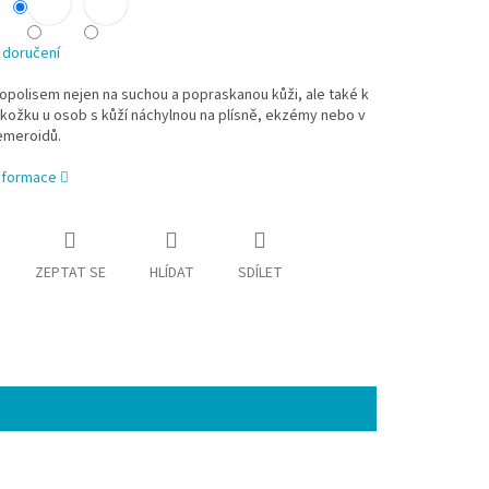
 doručení
opolisem nejen na suchou a popraskanou kůži, ale také k
kožku u osob s kůží náchylnou na plísně, ekzémy nebo v
emeroidů.
informace
ZEPTAT SE
HLÍDAT
SDÍLET