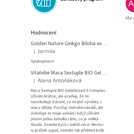
Vše 
Hodnocení
Golden Nature Ginkgo Biloba extrakt 50:1 60mg, 100 kapslí
Jarmila
|
Hodnocení produktu je 5 z 5 hvězdiček.
Spokojenost
Vitalvibe Maca Sextuple BIO Gelatinized 3-Complex, 60 kapslí
Alena Antoňáková
|
Hodnocení produktu je 5 z 5 hvězdiček.
Maca Sextuple BIO Gelatinized 3-Complex -
užívám krátce, ale oceňuji, že mi
neovlivňuje trávení, co mi jiné výrobky z
macy dělaly. Pociťuji zmírnění návalů, ale
ovlivňuje to moje usínání i když užívám
jenom jednu tobolku ráno, co je veliká
škoda. Ocenila bych i slabší verzi. Nechci
si prášek sypat, nemám tak přehled kolik