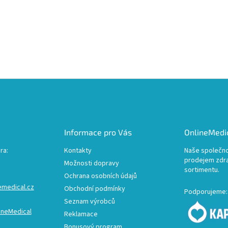
Informace pro Vás
OnlineMedic
ra:
Kontakty
Naše společno
prodejem zdr
Možnosti dopravy
sortimentu.
Ochrana osobních údajů
emedical.cz
Obchodní podmínky
Podporujeme:
Seznam výrobců
ineMedical
Reklamace
Bonusový program