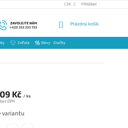
KARIERA
CZK
Přihlášení
NÁKUPNÍ
Prázdný košík
KOŠÍK
bky
Zvířata
Slevy
Značky
109 Kč
/ ks
bez DPH
e variantu