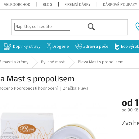
VELKOOBCHOD
BLOG
FIREMNÍ DÁRKY
DÁRKOVÉ POUKAZY
HLEDAT
Doplňky stravy
Drogerie
Zdraví a péče
Eco výro
é masti a krémy
Bylinné masti
Pleva Mast s propolisem
va Mast s propolisem
né
noceno
Podrobnosti hodnocení
Značka:
Pleva
ní
od
u
od
90 Kč
Měrná
Zvolt
cena:
ek.