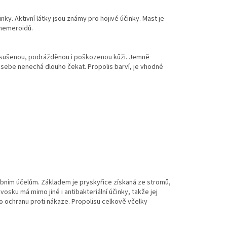
y. Aktivní látky jsou známy pro hojivé účinky. Mast je
 hemeroidů.
 vysušenou, podrážděnou i poškozenou kůži. Jemně
 sebe nenechá dlouho čekat. Propolis barví, je vhodné
ebním účelům. Základem je pryskyřice získaná ze stromů,
osku má mimo jiné i antibakteriální účinky, takže jej
o ochranu proti nákaze. Propolisu celkově včelky