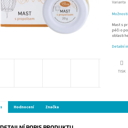
Varianta
Možnosti
Mast s pr
péči o po
oblasti h
Detailní 
TISK
is
Hodnocení
Značka
DETAILNÍ POPIS PRODUKTU