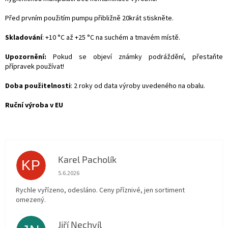
Před prvním použitím pumpu přibližně 20krát stiskněte.
Skladování
: +10 °C až +25 °C na suchém a tmavém místě.
Upozornění:
Pokud se objeví známky podráždění, přestaňte
přípravek používat!
Doba použitelnosti
: 2 roky od data výroby uvedeného na obalu.
Ruční výroba v EU
Karel Pacholík
KP
Hodnocení obchodu je 4 z 5 hvězdiček.
5.6.2026
Rychle vyřízeno, odesláno. Ceny příznivé, jen sortiment
omezený.
Jiří Nechvíl