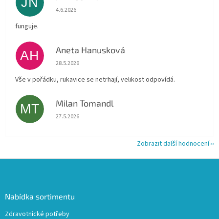
JN
Hodnocení obchodu je 5 z 5 hvězdiček.
4.6.2026
funguje.
Aneta Hanusková
AH
Hodnocení obchodu je 5 z 5 hvězdiček.
28.5.2026
Vše v pořádku, rukavice se netrhají, velikost odpovídá.
Milan Tomandl
MT
Hodnocení obchodu je 5 z 5 hvězdiček.
27.5.2026
Zobrazit další hodnocení
Z
á
p
a
Nabídka sortimentu
t
Zdravotnické potřeby
í