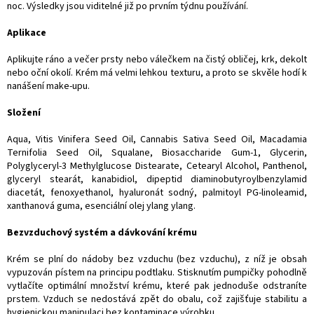
noc. Výsledky jsou viditelné již po prvním týdnu používání.
Aplikace
Aplikujte ráno a večer prsty nebo válečkem na čistý obličej, krk, dekolt
nebo oční okolí. Krém má velmi lehkou texturu, a proto se skvěle hodí k
nanášení make-upu.
Složení
Aqua, Vitis Vinifera Seed Oil, Cannabis Sativa Seed Oil, Macadamia
Ternifolia Seed Oil, Squalane, Biosaccharide Gum-1, Glycerin,
Polyglyceryl-3 Methylglucose Distearate, Cetearyl Alcohol, Panthenol,
glyceryl stearát, kanabidiol, dipeptid diaminobutyroylbenzylamid
diacetát, fenoxyethanol, hyaluronát sodný, palmitoyl PG-linoleamid,
xanthanová guma, esenciální olej ylang ylang.
Bezvzduchový systém a dávkování krému
Krém se plní do nádoby bez vzduchu (bez vzduchu), z níž je obsah
vypuzován pístem na principu podtlaku. Stisknutím pumpičky pohodlně
vytlačíte optimální množství krému, které pak jednoduše odstraníte
prstem. Vzduch se nedostává zpět do obalu, což zajišťuje stabilitu a
hygienickou manipulaci bez kontaminace výrobku.