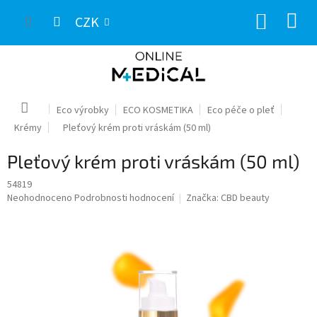
Přejít
NÁKUP
na
CZK
obsah
KOŠÍK
Domů
Eco výrobky
ECO KOSMETIKA
Eco péče o pleť
Krémy
Pleťový krém proti vráskám (50 ml)
Pleťový krém proti vráskám (50 ml)
54819
Průměrné
Neohodnoceno
Podrobnosti hodnocení
Značka:
CBD beauty
hodnocení
produktu
je
0,0
z
5
hvězdiček.