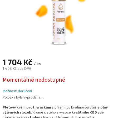
1 704 Kč
/ ks
1 408 Kč bez DPH
Měrná
Momentálně nedostupné
cena:
Možnosti doručení
Položka byla vyprodána…
Pleťový krém proti vráskám
s příjemnou květinovou vůní je
plný
výživných složek
. Kromě čistého a vysoce
kvalitního CBD
zde
najdete také za
studena
lisovaný konopný, hroznový
a