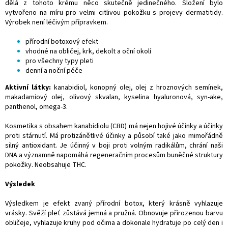
dělá z tohoto krému něco skutečně jedinečného. Složení bylo
vytvořeno na míru pro velmi citlivou pokožku s projevy dermatitidy.
Výrobek není léčivým přípravkem.
přírodní botoxový efekt
vhodné na obličej, krk, dekolt a oční okolí
pro všechny typy pleti
denní a noční péče
Aktivní látky:
kanabidiol, konopný olej, olej z hroznových semínek,
makadamiový olej, olivový skvalan, kyselina hyaluronová, syn-ake,
panthenol, omega-3.
Kosmetika s obsahem kanabidiolu (CBD) má nejen hojivé účinky a účinky
proti stárnutí. Má protizánětlivé účinky a působí také jako mimořádně
silný antioxidant. Je účinný v boji proti volným radikálům, chrání naši
DNA a významně napomáhá regeneračním procesům buněčné struktury
pokožky. Neobsahuje THC.
Výsledek
Výsledkem je efekt zvaný přírodní botox, který krásně vyhlazuje
vrásky. Svěží pleť zůstává jemná a pružná. Obnovuje přirozenou barvu
obličeje, vyhlazuje kruhy pod očima a dokonale hydratuje po celý den i