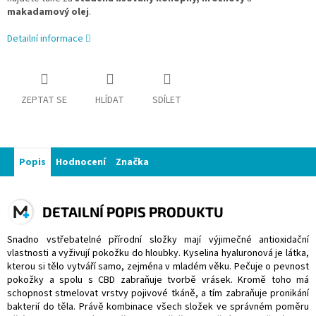
makadamový olej
.
Detailní informace
ZEPTAT SE
HLÍDAT
SDÍLET
Popis
Hodnocení
Značka
DETAILNÍ POPIS PRODUKTU
Snadno vstřebatelné přírodní složky mají výjimečné antioxidační
vlastnosti a vyživují pokožku do hloubky. Kyselina hyaluronová je látka,
kterou si tělo vytváří samo, zejména v mladém věku. Pečuje o pevnost
pokožky a spolu s CBD zabraňuje tvorbě vrásek. Kromě toho má
schopnost stmelovat vrstvy pojivové tkáně, a tím zabraňuje pronikání
bakterií do těla. Právě kombinace všech složek ve správném poměru