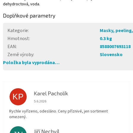
dehydroctová, voda.
Doplňkové parametry
Kategorie
:
Masky, peeling,
Hmotnost
:
0.3 kg
EAN
:
8588007693118
Země výroby
:
Slovensko
Položka byla vyprodána…
Karel Pacholík
KP
Hodnocení obchodu je 4 z 5 hvězdiček.
5.6.2026
Rychle vyřízeno, odesláno. Ceny příznivé, jen sortiment
omezený.
Jiří Nechvíl