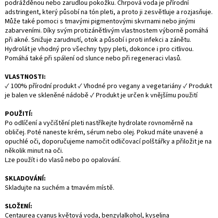
podrážděnou nebo zarudlou pokožku. Chrpová voda je přírodní
adstringent, který působí na tón pleti, a proto ji zesvětluje a rozjasňuje.
Může také pomoci s tmavými pigmentovými skvrnami nebo jinými
zabarveními. Díky svým protizánětlivým vlastnostem výborně pomáhá
při akné. Snižuje zarudnutí, otok a působí i proti infekci a zánětu.
Hydrolát je vhodný pro všechny typy pleti, dokonce i pro citlivou.
Pomáhá také při spálení od slunce nebo při regeneraci vlasů.
VLASTNOSTI:
✓ 100% přírodní produkt ✓ Vhodné pro vegany a vegetariány ✓ Produkt
je balen ve skleněné nádobě ✓ Produkt je určen k vnějšímu použití
POUŽITÍ:
Po odlíčení a vyčištění pleti nastříkejte hydrolate rovnoměrně na
obličej. Poté naneste krém, sérum nebo olej. Pokud máte unavené a
opuchlé oči, doporučujeme namočit odličovací polštářky a přiložit je na
několik minut na oči.
Lze použít i do vlasů nebo po opalování.
SKLADOVÁNÍ:
Skladujte na suchém a tmavém místě.
SLOŽENÍ:
Centaurea cyanus květová voda, benzylalkohol, kyselina