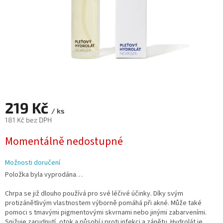
219 Kč
/ ks
181 Kč bez DPH
Měrná
Momentálně nedostupné
cena:
Možnosti doručení
Položka byla vyprodána…
Chrpa se již dlouho používá pro své léčivé účinky. Díky svým
protizánětlivým vlastnostem výborně pomáhá při akné. Může také
pomoci s tmavými pigmentovými skvrnami nebo jinými zabarveními.
Snižuje zarudnutí, otok a působí i proti infekci a zánětu. Hydrolát je