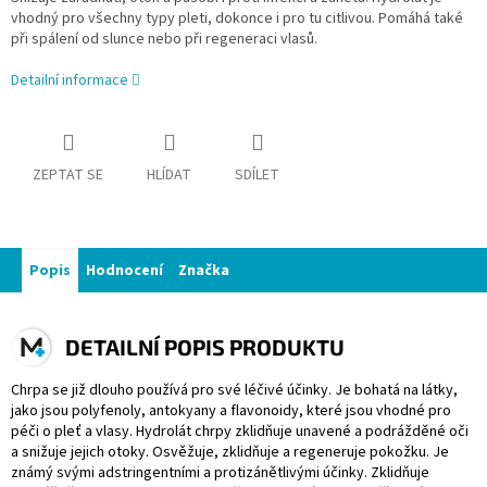
vhodný pro všechny typy pleti, dokonce i pro tu citlivou. Pomáhá také
při spálení od slunce nebo při regeneraci vlasů.
Detailní informace
ZEPTAT SE
HLÍDAT
SDÍLET
Popis
Hodnocení
Značka
DETAILNÍ POPIS PRODUKTU
Chrpa se již dlouho používá pro své léčivé účinky. Je bohatá na látky,
jako jsou polyfenoly, antokyany a flavonoidy, které jsou vhodné pro
péči o pleť a vlasy. Hydrolát chrpy zklidňuje unavené a podrážděné oči
a snižuje jejich otoky. Osvěžuje, zklidňuje a regeneruje pokožku. Je
známý svými adstringentními a protizánětlivými účinky. Zklidňuje