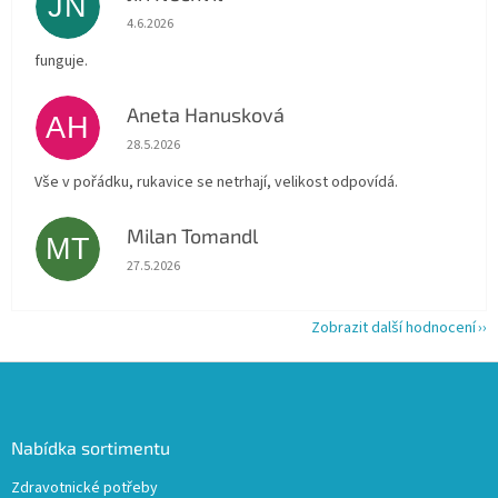
JN
Hodnocení obchodu je 5 z 5 hvězdiček.
4.6.2026
funguje.
Aneta Hanusková
AH
Hodnocení obchodu je 5 z 5 hvězdiček.
28.5.2026
Vše v pořádku, rukavice se netrhají, velikost odpovídá.
Milan Tomandl
MT
Hodnocení obchodu je 5 z 5 hvězdiček.
27.5.2026
Zobrazit další hodnocení
Z
á
p
a
Nabídka sortimentu
t
Zdravotnické potřeby
í