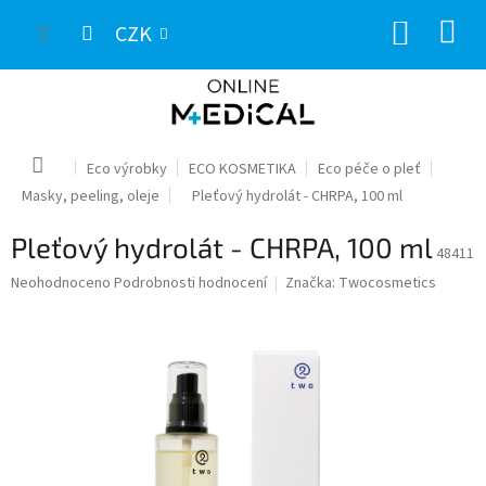
Přejít
NÁKUP
na
CZK
obsah
KOŠÍK
Domů
Eco výrobky
ECO KOSMETIKA
Eco péče o pleť
Masky, peeling, oleje
Pleťový hydrolát - CHRPA, 100 ml
Pleťový hydrolát - CHRPA, 100 ml
48411
Průměrné
Neohodnoceno
Podrobnosti hodnocení
Značka:
Twocosmetics
hodnocení
produktu
je
0,0
z
5
hvězdiček.