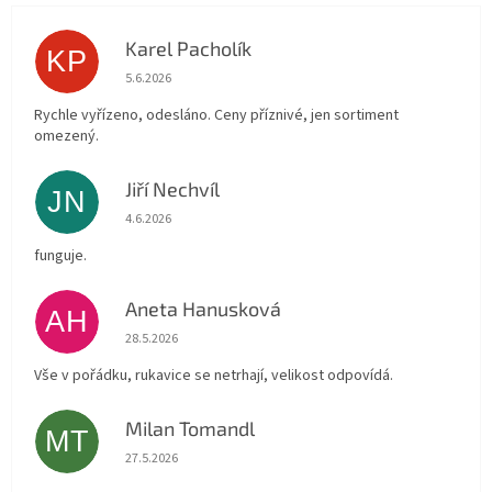
Karel Pacholík
KP
Hodnocení obchodu je 4 z 5 hvězdiček.
5.6.2026
Rychle vyřízeno, odesláno. Ceny příznivé, jen sortiment
omezený.
Jiří Nechvíl
JN
Hodnocení obchodu je 5 z 5 hvězdiček.
4.6.2026
funguje.
Aneta Hanusková
AH
Hodnocení obchodu je 5 z 5 hvězdiček.
28.5.2026
Vše v pořádku, rukavice se netrhají, velikost odpovídá.
Milan Tomandl
MT
Hodnocení obchodu je 5 z 5 hvězdiček.
27.5.2026