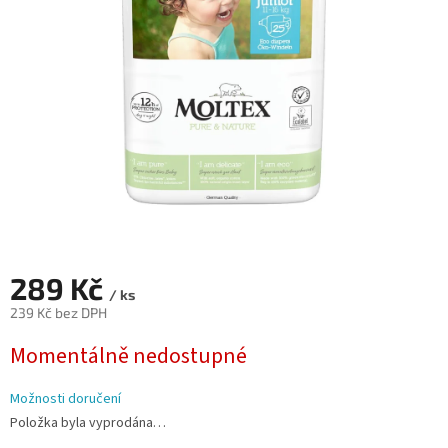
hvězdiček.
289 Kč
/ ks
239 Kč bez DPH
Měrná
Momentálně nedostupné
cena:
Možnosti doručení
Položka byla vyprodána…