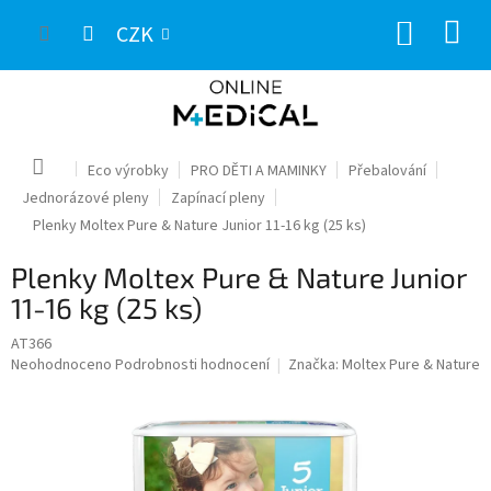
Přejít
NÁKUP
na
CZK
obsah
KOŠÍK
Domů
Eco výrobky
PRO DĚTI A MAMINKY
Přebalování
Jednorázové pleny
Zapínací pleny
Plenky Moltex Pure & Nature Junior 11-16 kg (25 ks)
Plenky Moltex Pure & Nature Junior
11-16 kg (25 ks)
AT366
Průměrné
Neohodnoceno
Podrobnosti hodnocení
Značka:
Moltex Pure & Nature
hodnocení
produktu
je
0,0
z
5