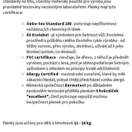
standardy na trhu, všechny materiály použité pro výrobu jsou
pravidelně testovány nezávislými laboratořemi. Plenky mají tyto
certifikace:
Oeko-tex Standard 100
- potvrzuje nepřítomnost
nežádoucích chemických látek.
EU Ecolabel
- je symbolem pro šetrnost vůči životnímu
prostředí v průběhu celého životního cyklu výrobku - od
těžby surovin, přes výrobu, distribuci, užívání až k jeho
likvidaci potom, co doslouží.
FSC certifikace
- zaručuje, že dřevo, z něhož je předmět
vyroben, pochází z lesa, jenž je obhospodařován šetrným
způsobem s ohledem na principy trvalé udržitelnosti.
Allergy Certified
- mezinárodní označení, které by měli
zákazníci hledat, pokud chtějí předcházet vzniku alergií.
Německá společnost
Dermatest
po důkladném
nezávislém testování přidělila plenkám
5 hvězdiček
"excellent"
, čímž potvrzuje nejvyšší možnou
bezpečnost plenek pro pokožku.
Plenky jsou určeny pro děti o hmotnosti
11 - 16 kg
.