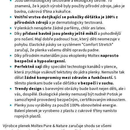
Jsou dermatologicky testované a ekologicky šetrné. To
znamená, že k jejich výrobě byly použity přírodní zdroje, jako je
bavlna, cukrová třtina a kukuřice.
Vnitřní vrstva dotýkající se pokožky děťátka je 100% z
přírodních zdrojů
a je dermatologicky testovaná.
V plenkách nenajdete žádné parfémy, chlór ani latex.
Díky
přidané bavlně jsou plenky ještě měkčí
a pohodlnější
pro nošení. Mají dobře padnoucí tvar, který děti neomezuje v
pohybu. Elastické pásky se systémem "Comfort Stretch"
zaručují, že plenka vašemu dítěti opravdu padne.
Díky přírodním materiálům jsou ekoplenky Moltex
naprosto
bezpečné a hypoalergenní.
Perfektně sají
díky speciální technologii kanálků v plence,
která zrychluje vsáknutí tektutiny do jádra plenky. Nemusíte tak
dělat
žádné kompromisy mezi zdravím a funkčností.
S
těmito plenkami bude vaše děťátko
v bezpečí i v suchu.
Trendy design
s barevnými obrázky bude bavit nejen děti, ale i
vás, dospělé. Ekologické plenky nemusejí být nudné! Potisk je
samozřejmě provedený bezpečným, certifikovaným inkoustem.
Plenky jsou vyráběny za použití 100% obnovitelné energie.
Balení plenek je vyrobeno z plastu z cukrové třtiny namísto
ropných plastů.
Výrobce plenek Moltex Pure & Nature zaručuje shodu se všemi