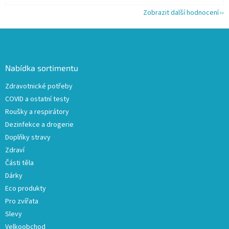
Zobrazit další hodnocení
Z
á
p
a
Nabídka sortimentu
t
Zdravotnické potřeby
í
COVID a ostatní testy
Roušky a respirátory
Dezinfekce a drogerie
Doplňky stravy
Zdraví
Části těla
Dárky
Eco produkty
Pro zvířata
Slevy
Velkoobchod