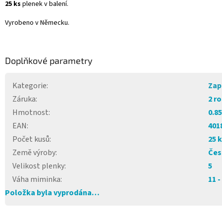
25 ks
plenek v balení.
Vyrobeno v Německu.
Doplňkové parametry
Kategorie
:
Zap
Záruka
:
2 r
Hmotnost
:
0.8
EAN
:
401
Počet kusů
:
25 
Země výroby
:
Čes
Velikost plenky
:
5
Váha miminka
:
11 -
Položka byla vyprodána…