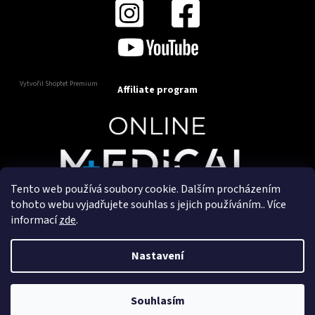
Vytvořil Shoptet Premium
Affiliate program
Tento web používá soubory cookie. Dalším procházením
Copyright 2025
OnlineMedical.cz
. Všechna práva
tohoto webu vyjadřujete souhlas s jejich používáním.. Více
vyhrazena.
informací
zde
.
Vytvořil a marketingově zajišťuje
HyperGroup.cz
Nastavení
Souhlasím