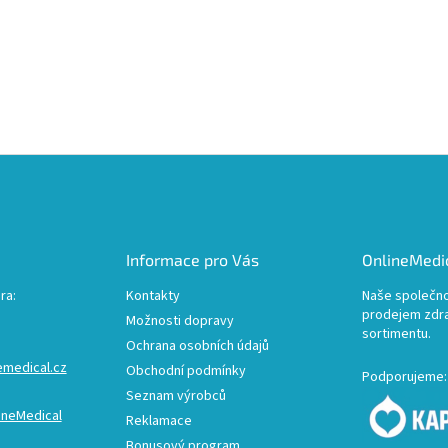
Informace pro Vás
OnlineMedic
ra:
Kontakty
Naše společno
prodejem zdr
Možnosti dopravy
sortimentu.
Ochrana osobních údajů
emedical.cz
Obchodní podmínky
Podporujeme:
Seznam výrobců
ineMedical
Reklamace
Bonusový program