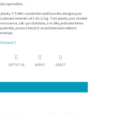
byla vyprodána…
 plavky T-TOMI v moderním nadčasovém designu jsou
o plavání miminek od 5 do 12 kg. Tyto plavky jsou vhodné
ovorozence, tak i pro batolata, a to díky jednoduchému
patentek, pomocí kterých se požadovaná velikost
astavuje.
informace
ZEPTAT SE
HLÍDAT
SDÍLET