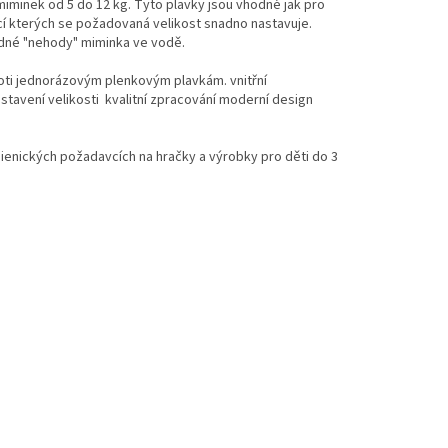
minek od 5 do 12 kg. Tyto plavky jsou vhodné jak pro
í kterých se požadovaná velikost snadno nastavuje.
padné "nehody" miminka ve vodě.
oti jednorázovým plenkovým plavkám. vnitřní
astavení velikosti kvalitní zpracování moderní design
enických požadavcích na hračky a výrobky pro děti do 3