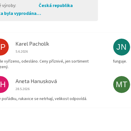
 výroby
:
Česká republika
a byla vyprodána…
Karel Pacholík
KP
JN
Hodnocení obchodu je 4 z 5 hvězdiček.
5.6.2026
le vyřízeno, odesláno. Ceny příznivé, jen sortiment
funguje.
zený.
Aneta Hanusková
AH
MT
Hodnocení obchodu je 5 z 5 hvězdiček.
28.5.2026
v pořádku, rukavice se netrhají, velikost odpovídá.