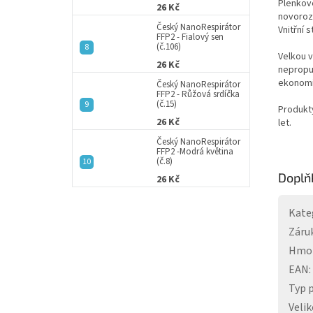
Plenkov
26 Kč
novoroz
Český NanoRespirátor
Vnitřní 
FFP2 - Fialový sen
(č.106)
Velkou 
26 Kč
nepropus
ekonomi
Český NanoRespirátor
FFP2 - Růžová srdíčka
(č.15)
Produkt
26 Kč
let.
Český NanoRespirátor
FFP2 -Modrá květina
(č.8)
Doplň
26 Kč
Kate
Záru
Hmo
EAN
:
Typ 
Velik