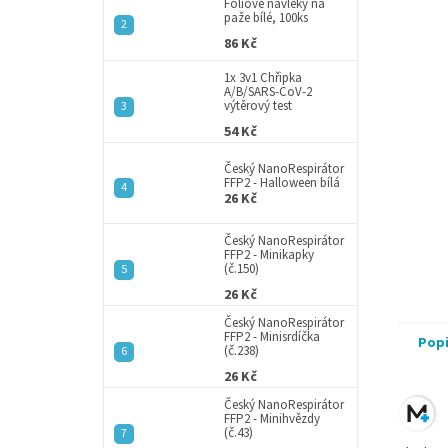
a
Fóliové návleky na
paže bílé, 100ks
n
86 Kč
e
l
1x 3v1 Chřipka
A/B/SARS-CoV-2
výtěrový test
54 Kč
Český NanoRespirátor
FFP2 - Halloween bílá
26 Kč
Český NanoRespirátor
FFP2 - Minikapky
(č.150)
26 Kč
Český NanoRespirátor
FFP2 - Minisrdíčka
Pop
(č.238)
26 Kč
Český NanoRespirátor
FFP2 - Minihvězdy
(č.43)