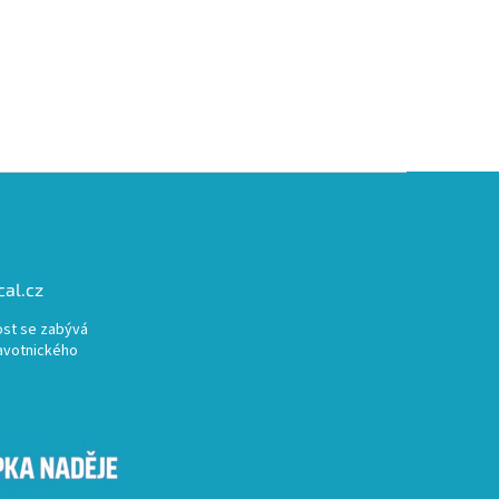
al.cz
st se zabývá
avotnického