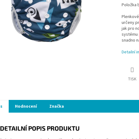
Položka 
Plenkové
určeny pr
jak pro n
systému 
snadno n
Detailní 
TISK
is
Hodnocení
Značka
DETAILNÍ POPIS PRODUKTU