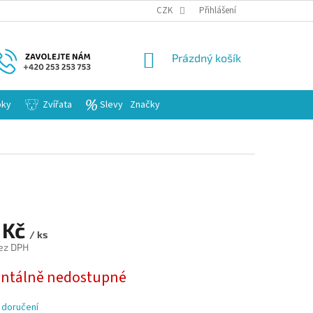
KARIERA
CZK
Přihlášení
NÁKUPNÍ
Prázdný košík
KOŠÍK
bky
Zvířata
Slevy
Značky
 Kč
/ ks
ez DPH
tálně nedostupné
 doručení