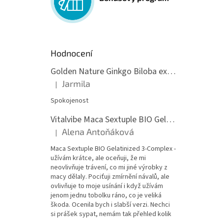
Hodnocení
Golden Nature Ginkgo Biloba extrakt 50:1 60mg, 100 kapslí
Jarmila
|
Hodnocení produktu je 5 z 5 hvězdiček.
Spokojenost
Vitalvibe Maca Sextuple BIO Gelatinized 3-Complex, 60 kapslí
Alena Antoňáková
|
Hodnocení produktu je 5 z 5 hvězdiček.
Maca Sextuple BIO Gelatinized 3-Complex -
užívám krátce, ale oceňuji, že mi
neovlivňuje trávení, co mi jiné výrobky z
macy dělaly. Pociťuji zmírnění návalů, ale
ovlivňuje to moje usínání i když užívám
jenom jednu tobolku ráno, co je veliká
škoda. Ocenila bych i slabší verzi. Nechci
si prášek sypat, nemám tak přehled kolik