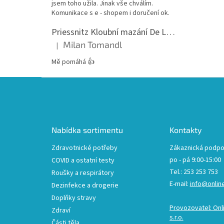
jsem toho užila. Jinak vše chválím.
Komunikace s e - shopem i doručení ok.
Priessnitz Kloubní mazání De Luxe, 200ml
Milan Tomandl
|
Hodnocení produktu je 5 z 5 hvězdiček.
Mě pomáhá 👍
Z
á
p
a
t
Nabídka sortimentu
Kontakty
í
Zdravotnické potřeby
Zákaznická podpo
po - pá 9:00-15:00
COVID a ostatní testy
Tel.: 253 253 753
Roušky a respirátory
E-mail:
info@onlin
Dezinfekce a drogerie
Doplňky stravy
Provozovatel: Onl
Zdraví
s.r.o.
Části těla