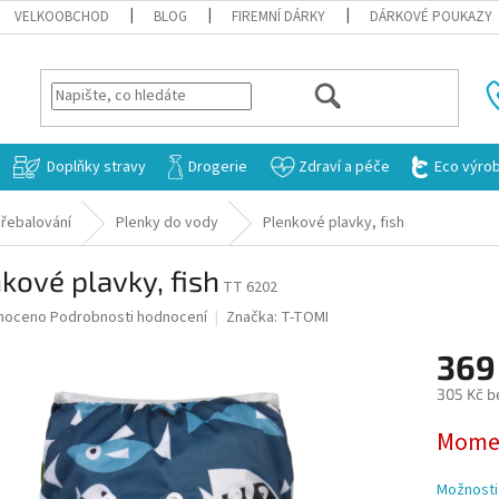
VELKOOBCHOD
BLOG
FIREMNÍ DÁRKY
DÁRKOVÉ POUKAZY
HLEDAT
Doplňky stravy
Drogerie
Zdraví a péče
Eco výro
řebalování
Plenky do vody
Plenkové plavky, fish
kové plavky, fish
TT 6202
né
noceno
Podrobnosti hodnocení
Značka:
T-TOMI
ní
369
u
305 Kč b
Měrná
Momen
cena:
ek.
Možnosti