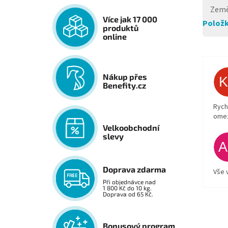
Země
Více jak 17 000
Položk
produktů
online
Nákup přes
Benefity.cz
Rych
ome
Velkoobchodní
slevy
Doprava zdarma
Vše 
Při objednávce nad
1 800 Kč do 10 kg.
Doprava od 65 Kč.
Bonusový program