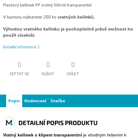
Plastový kelímek PP vratný 500 ml transparentní
V kartonu naleznete 250 ks
vratných kelímků.
Výhodou vratného kelímku je pochopitelně právě možnost ho
použít vícekrát.
Detailní informace
ZEPTAT SE
HLÍDAT
SDÍLET
Popis
Hodnocení
Značka
DETAILNÍ POPIS PRODUKTU
Vratný kelímek s klipem
transparentní
je vhodným řešením k