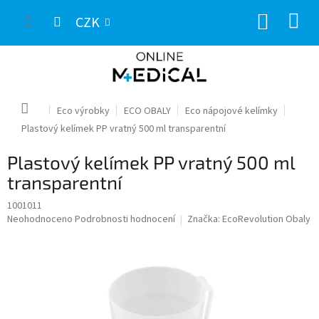
Přejít
NÁKUP
na
CZK
obsah
KOŠÍK
Domů
Eco výrobky
ECO OBALY
Eco nápojové kelímky
Plastový kelímek PP vratný 500 ml transparentní
Plastový kelímek PP vratný 500 ml
transparentní
1001011
Průměrné
Neohodnoceno
Podrobnosti hodnocení
Značka:
EcoRevolution Obaly
hodnocení
produktu
je
0,0
z
5
hvězdiček.