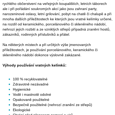
rychlého občerstvení na veřejných koupalištích, letních táborech
ale i při pořádání soukromých akcí jako jsou zahraní party,
narozeninové oslavy, letní grilování, pobyt na chatě či chalupě a při
mnoha dalších příležitostech ke kterých jsou vratné kelímky určené,
na rozdíl od keramického, porcelánového či skleněného nádobí,
nehrozí jejích rozbití a ze vzniklých střepů případná zranění hostů,
zákazníků, rodinných příslušníků a přátel.
Na některých místech a při určitých výše jmenovaných
příležitostech, je používání porcelánového, keramického či
skleněného nádobí dokonce výslovně zakázané.
Výhody používání vratných kelímků:
100 % recyklovatelné
Zdravotně nezávadné
Hygienické
Vodě i mastnotě odolné
Opakovaně použitelné
Bezpečně použitelné (nehrozí zranění ze střepů)
Ekologické