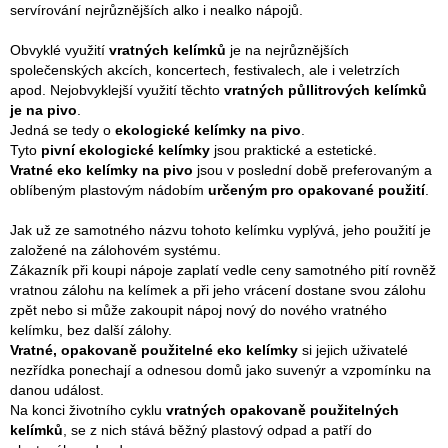
servírování nejrůznějších alko i nealko nápojů.
Obvyklé využití
vratných kelímků
je na nejrůznějších
společenských akcích, koncertech, festivalech, ale i veletrzích
apod. Nejobvyklejší využití těchto
vratných půllitrových kelímků
je na pivo
.
Jedná se tedy o
ekologické kelímky na pivo
.
Tyto
pivní ekologické kelímky
jsou praktické a estetické.
Vratné eko kelímky na pivo
jsou v poslední době preferovaným a
oblíbeným plastovým nádobím
určeným pro opakované použití
.
Jak už ze samotného názvu tohoto kelímku vyplývá, jeho použití je
založené na zálohovém systému.
Zákazník při koupi nápoje zaplatí vedle ceny samotného pití rovněž
vratnou zálohu na kelímek a při jeho vrácení dostane svou zálohu
zpět nebo si může zakoupit nápoj nový do nového vratného
kelímku, bez další zálohy.
Vratné, opakovaně použitelné eko kelímky
si jejich uživatelé
nezřídka ponechají a odnesou domů jako suvenýr a vzpomínku na
danou událost.
Na konci životního cyklu
vratných opakovaně použitelných
kelímků
, se z nich stává běžný plastový odpad a patří do