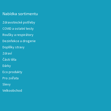
á
p
a
Nabídka sortimentu
t
Zdravotnické potřeby
í
COVID a ostatní testy
Roušky a respirátory
Dezinfekce a drogerie
Doplňky stravy
Zdraví
Části těla
Dárky
Eco produkty
Pro zvířata
Slevy
Velkoobchod