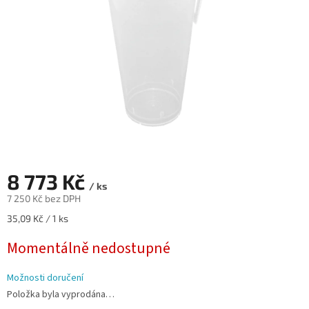
8 773 Kč
/ ks
7 250 Kč bez DPH
Měrná
35,09 Kč / 1 ks
cena:
Momentálně nedostupné
Možnosti doručení
Položka byla vyprodána…