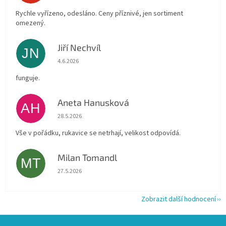
Rychle vyřízeno, odesláno. Ceny příznivé, jen sortiment
omezený.
Jiří Nechvíl
JN
Hodnocení obchodu je 5 z 5 hvězdiček.
4.6.2026
funguje.
Aneta Hanusková
AH
Hodnocení obchodu je 5 z 5 hvězdiček.
28.5.2026
Vše v pořádku, rukavice se netrhají, velikost odpovídá.
Milan Tomandl
MT
Hodnocení obchodu je 5 z 5 hvězdiček.
27.5.2026
Zobrazit další hodnocení
Z