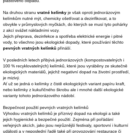
plastového odpadu.
Na druhou stranu
v
ratné kelímky
je však oproti jednorázovým
kelímkům nutné mýt, chemicky ošetřovat a dezinfikovat, a to
obvykle v průmyslových myčkách, do kterých se musí tyto pohárky
z akcí svážet nákladními vozy.
Jejich přeprava, dezinfekce a spotřeba elektrické energie i pitné
vody, to všechno jsou ekologické dopady, které používání těchto
pevných vratných kelímků
přináší.
V posledních letech přibývá jednorázových (kompostovatelných i
100 % recyklovatelných) kelímků, které jsou vyráběny ze skutečně
ekologických materiálů, jejichž negativní dopad na životní prostředí,
je mizivý.
Ať už se jedná o kelímky z čistě ekologických variant papíru kraft,
nebo kelímky z kukuřičného škrobu ale i mnohé další ekologické
varianty tohoto jednorázového nádobí.
Bezpečnost použití pevných vratných kelímků
Výhodou vratných kelímků je příznivý dopad na ekologii a také
jejich hygienické a bezpečné použití. Zejména při pořádání
veřejných akcích, jako jsou nejrůznější festivaly, sportovní i kulturní
události a v neposlední řadě také při provozování restaurace či