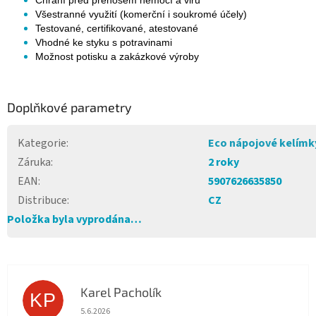
Chrání před přenosem nemocí a virů
Všestranné využití (komerční i soukromé účely)
Testované, certifikované, atestované
Vhodné ke styku s potravinami
Možnost potisku a zakázkové výroby
Doplňkové parametry
Kategorie
:
Eco nápojové kelímk
Záruka
:
2 roky
EAN
:
5907626635850
Distribuce
:
CZ
Položka byla vyprodána…
Karel Pacholík
KP
Hodnocení obchodu je 4 z 5 hvězdiček.
5.6.2026