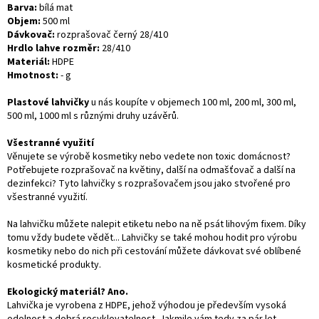
Barva:
bílá mat
Objem:
500 ml
Dávkovač:
rozprašovač černý 28/410
Hrdlo lahve rozměr:
28/410
Materiál:
HDPE
Hmotnost:
- g
Plastové lahvičky
u nás koupíte v objemech 100 ml, 200 ml, 300 ml,
500 ml, 1000 ml s různými druhy uzávěrů.
Všestranné využití
Věnujete se výrobě kosmetiky nebo vedete non toxic domácnost?
Potřebujete rozprašovač na květiny, další na odmašťovač a další na
dezinfekci? Tyto lahvičky s rozprašovačem jsou jako stvořené pro
všestranné využití.
Na lahvičku můžete nalepit etiketu nebo na ně psát lihovým fixem. Díky
tomu vždy budete vědět... Lahvičky se také mohou hodit pro výrobu
kosmetiky nebo do nich při cestování můžete dávkovat své oblíbené
kosmetické produkty.
Ekologický materiál? Ano.
Lahvička je vyrobena z HDPE, jehož výhodou je především vysoká