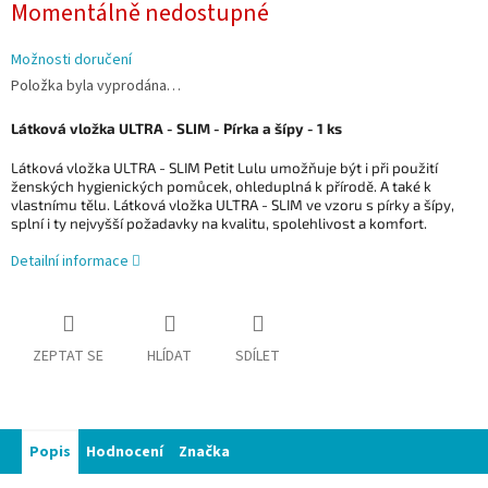
Momentálně nedostupné
cena:
Možnosti doručení
Položka byla vyprodána…
Látková vložka ULTRA - SLIM - Pírka a šípy - 1 ks
Látková vložka ULTRA - SLIM Petit Lulu umožňuje být i při použití
ženských hygienických pomůcek, ohleduplná k přírodě. A také k
vlastnímu tělu. Látková vložka ULTRA - SLIM ve vzoru s pírky a šípy,
splní i ty nejvyšší požadavky na kvalitu, spolehlivost a komfort.
Detailní informace
ZEPTAT SE
HLÍDAT
SDÍLET
Popis
Hodnocení
Značka