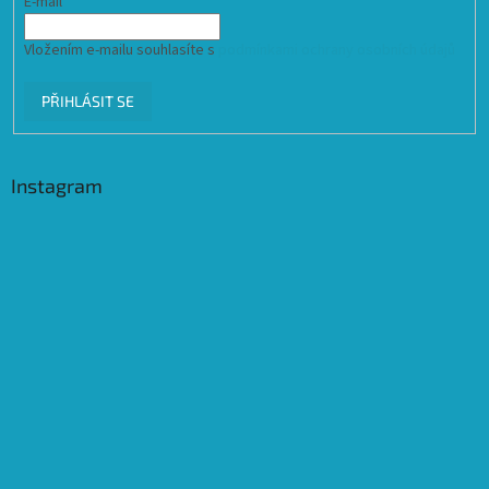
E-mail
Vložením e-mailu souhlasíte s
podmínkami ochrany osobních údajů
PŘIHLÁSIT SE
Instagram