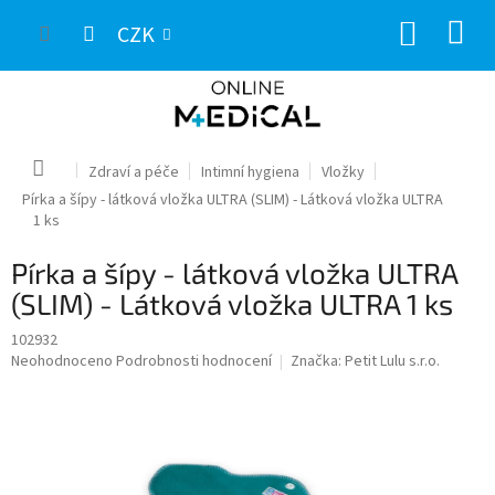
Přejít
NÁKUP
na
CZK
obsah
KOŠÍK
Domů
Zdraví a péče
Intimní hygiena
Vložky
Pírka a šípy - látková vložka ULTRA (SLIM) - Látková vložka ULTRA
1 ks
Pírka a šípy - látková vložka ULTRA
(SLIM) - Látková vložka ULTRA 1 ks
102932
Průměrné
Neohodnoceno
Podrobnosti hodnocení
Značka:
Petit Lulu s.r.o.
hodnocení
produktu
je
0,0
z
5