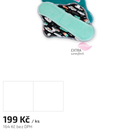
hvězdiček.
199 Kč
/ ks
164 Kč bez DPH
Měrná