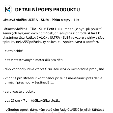
DETAILNÍ POPIS PRODUKTU
Látková vložka ULTRA - SLIM - Pírka a šípy - 1 ks
Látková vložka ULTRA - SLIM Petit Lulu umožňuje být i při použití
ženských hygienických pomůcek, ohleduplná k přírodě. A také k
vlastnímu tělu. Látková vložka ULTRA - SLIM ve vzoru s pírky a šípy,
splní i ty nejvyšší požadavky na kvalitu, spolehlivost a komfort.
- extra hebké
- šité z atestovaných materiálů pro děti
- díky vodoodpudivé vrstvě flísu jsou vložky mimořádně prodyšné
- vhodné pro střední inkontinenci, při silné menstruaci přes den a
normální přes noc, v šestinedělí…
- zero waste produkt
- cca 27 cm / 7 cm (délka/šířka vložky)
- výhodou oproti dámským vložkám řady CLASSIC je jejich štíhlost