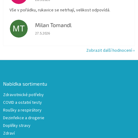
Vše v pořádku, rukavice se netrhají, velikost odpovídá.
Milan Tomandl
MT
Hodnocení obchodu je 5 z 5 hvězdiček.
27.5.2026
Zobrazit další hodnocení
Z
á
p
a
Nabídka sortimentu
t
Zdravotnické potřeby
í
COVID a ostatní testy
Roušky a respirátory
Dezinfekce a drogerie
Doplňky stravy
Zdraví