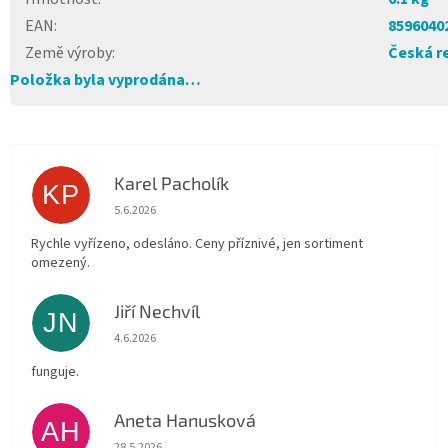
EAN
:
8596040
Země výroby
:
Česká r
Položka byla vyprodána…
Karel Pacholík
KP
Hodnocení obchodu je 4 z 5 hvězdiček.
5.6.2026
Rychle vyřízeno, odesláno. Ceny příznivé, jen sortiment
omezený.
Jiří Nechvíl
JN
Hodnocení obchodu je 5 z 5 hvězdiček.
4.6.2026
funguje.
Aneta Hanusková
AH
Hodnocení obchodu je 5 z 5 hvězdiček.
28.5.2026