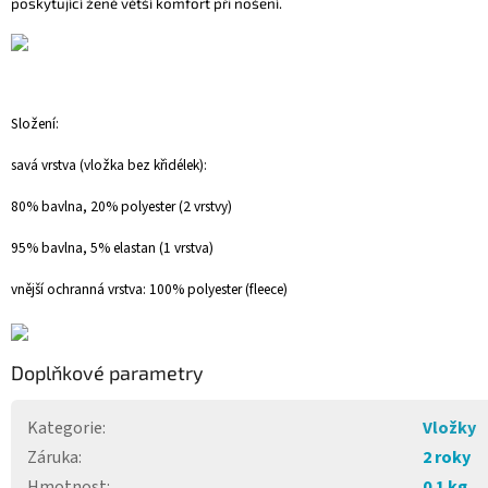
poskytující ženě větší komfort při nošení.
Složení:
savá vrstva (vložka bez křidélek):
80% bavlna, 20% polyester (2 vrstvy)
95% bavlna, 5% elastan (1 vrstva)
vnější ochranná vrstva: 100% polyester (fleece)
Doplňkové parametry
Kategorie
:
Vložky
Záruka
:
2 roky
Hmotnost
:
0.1 kg