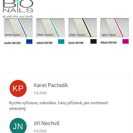
Karel Pacholík
KP
Hodnocení obchodu je 4 z 5 hvězdiček.
5.6.2026
Rychle vyřízeno, odesláno. Ceny příznivé, jen sortiment
omezený.
Jiří Nechvíl
JN
Hodnocení obchodu je 5 z 5 hvězdiček.
4.6.2026