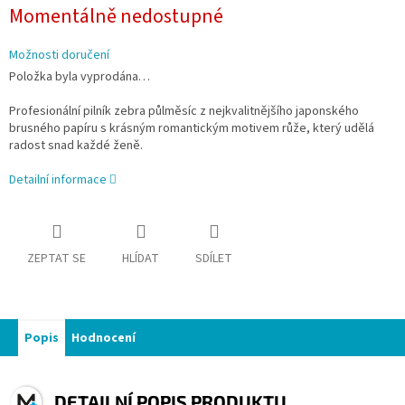
Měrná
Momentálně nedostupné
cena:
Možnosti doručení
Položka byla vyprodána…
Profesionální pilník zebra půlměsíc z nejkvalitnějšího japonského
brusného papíru s krásným romantickým motivem růže, který udělá
radost snad každé ženě.
Detailní informace
ZEPTAT SE
HLÍDAT
SDÍLET
Popis
Hodnocení
DETAILNÍ POPIS PRODUKTU