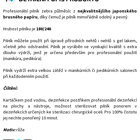
Profesionální pilník zebra půlměsíc z
nejkvalitnějšího japonského
brusného papíru
, díky čemuž je pilník mimořádně odolný a pevný.
Hrubost pilníku je
180/240
.
Pilník můžete použít při úpravě přírodních nehtů i nehtů s gel lakem,
včetně jeho odstranění. Pilník je vyráběn ve vynikající kvalitě s extra
dlouho výdrží, jenž je určena především pro profesionální použití
(manikúra, pedikúra).
Pilník vydrží extra velkou zátěž v manikúrních či pedikúrních salonech
při každodenním použití.
Čištění:
Kartáčkem pod vodou, dezinfekce postřikem profesionální dezinfekcí
na plochy a nástroje, možnost sterilizovat pilník ponorem v
dezinfekcích určených ke sterilizaci chirurgické oceli. Pro 100% čistotu
jej nechte ponořený 10 minut.
Motiv:
růže