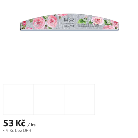
hvězdiček.
53 Kč
/ ks
44 Kč bez DPH