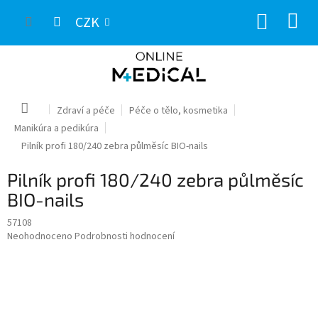
Přejít
NÁKUP
na
CZK
obsah
KOŠÍK
Domů
Zdraví a péče
Péče o tělo, kosmetika
Manikúra a pedikúra
Pilník profi 180/240 zebra půlměsíc BIO-nails
Pilník profi 180/240 zebra půlměsíc
BIO-nails
57108
Průměrné
Neohodnoceno
Podrobnosti hodnocení
hodnocení
produktu
je
0,0
z
5