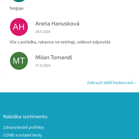
funguje.
Aneta Hanusková
AH
Hodnocení obchodu je 5 z 5 hvězdiček.
28.5.2026
Vše v pořádku, rukavice se netrhají, velikost odpovídá.
Milan Tomandl
MT
Hodnocení obchodu je 5 z 5 hvězdiček.
27.5.2026
Zobrazit další hodnocení
Z
á
p
a
Nabídka sortimentu
t
Zdravotnické potřeby
í
COVID a ostatní testy