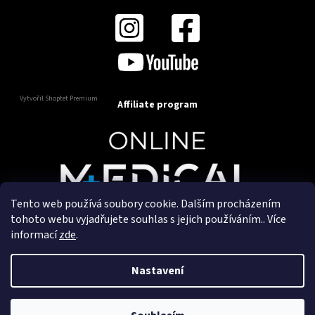
Vytvořil Shoptet Premium
Affiliate program
Tento web používá soubory cookie. Dalším procházením
Copyright 2025
OnlineMedical.cz
. Všechna práva
tohoto webu vyjadřujete souhlas s jejich používáním.. Více
vyhrazena.
informací
zde
.
Vytvořil a marketingově zajišťuje
HyperGroup.cz
Nastavení