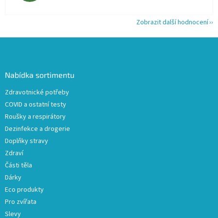
Zobrazit další hodnocení
Z
á
p
a
Nabídka sortimentu
t
Zdravotnické potřeby
í
COVID a ostatní testy
Roušky a respirátory
Dezinfekce a drogerie
Doplňky stravy
Zdraví
Části těla
Dárky
Eco produkty
Pro zvířata
Slevy