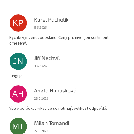
Karel Pacholík
KP
Hodnocení obchodu je 4 z 5 hvězdiček.
5.6.2026
Rychle vyřízeno, odesláno. Ceny příznivé, jen sortiment
omezený.
Jiří Nechvíl
JN
Hodnocení obchodu je 5 z 5 hvězdiček.
4.6.2026
funguje.
Aneta Hanusková
AH
Hodnocení obchodu je 5 z 5 hvězdiček.
28.5.2026
Vše v pořádku, rukavice se netrhají, velikost odpovídá.
Milan Tomandl
MT
Hodnocení obchodu je 5 z 5 hvězdiček.
27.5.2026