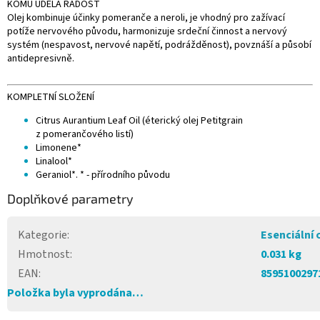
KOMU UDĚLÁ RADOST
Olej kombinuje účinky pomeranče a neroli, je vhodný pro zažívací
potíže nervového původu, harmonizuje srdeční činnost a nervový
systém (nespavost, nervové napětí, podrážděnost), povznáší a působí
antidepresivně.
KOMPLETNÍ SLOŽENÍ
Citrus Aurantium Leaf Oil (éterický olej Petitgrain
z pomerančového listí)
Limonene*
Linalool*
Geraniol*. * - přírodního původu
Doplňkové parametry
Kategorie
:
Esenciální 
Hmotnost
:
0.031 kg
EAN
:
8595100297
Položka byla vyprodána…