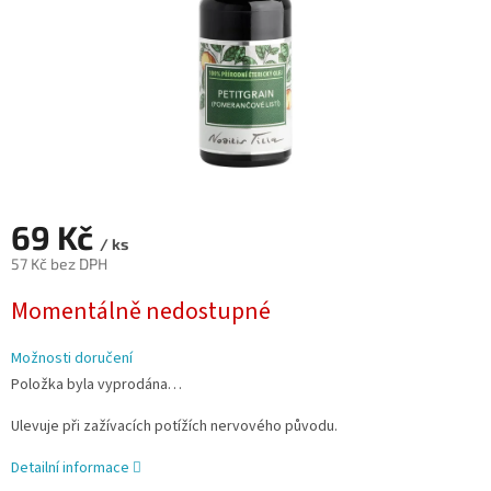
69 Kč
/ ks
57 Kč bez DPH
Měrná
Momentálně nedostupné
cena:
Možnosti doručení
Položka byla vyprodána…
Ulevuje při zažívacích potížích nervového původu.
Detailní informace