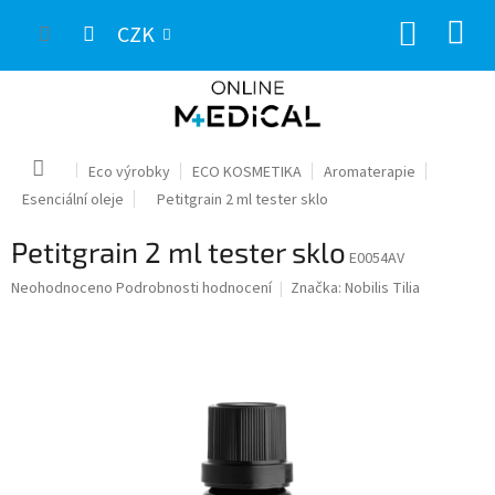
Přejít
NÁKUP
na
CZK
obsah
KOŠÍK
Domů
Eco výrobky
ECO KOSMETIKA
Aromaterapie
Esenciální oleje
Petitgrain 2 ml tester sklo
Petitgrain 2 ml tester sklo
E0054AV
Průměrné
Neohodnoceno
Podrobnosti hodnocení
Značka:
Nobilis Tilia
hodnocení
produktu
je
0,0
z
5
hvězdiček.