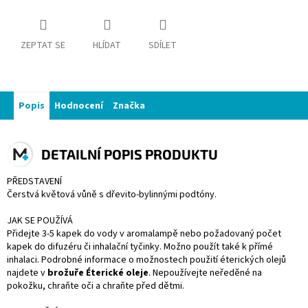
ZEPTAT SE
HLÍDAT
SDÍLET
Popis
Hodnocení
Značka
DETAILNÍ POPIS PRODUKTU
PŘEDSTAVENÍ
Čerstvá květová vůně s dřevito-bylinnými podtóny.
JAK SE POUŽÍVÁ
Přidejte 3-5 kapek do vody v aromalampě nebo požadovaný počet
kapek do difuzéru či inhalační tyčinky. Možno použít také k přímé
inhalaci. Podrobné informace o možnostech použití éterických olejů
najdete v
brožuře Éterické oleje
. Nepoužívejte neředěné na
pokožku, chraňte oči a chraňte před dětmi.