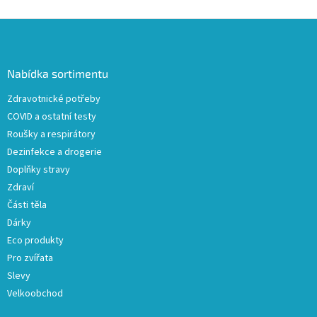
v
l
Z
á
á
d
p
a
a
Nabídka sortimentu
c
t
í
Zdravotnické potřeby
í
p
COVID a ostatní testy
r
v
Roušky a respirátory
k
Dezinfekce a drogerie
y
Doplňky stravy
v
ý
Zdraví
p
Části těla
i
Dárky
s
u
Eco produkty
Pro zvířata
Slevy
Velkoobchod