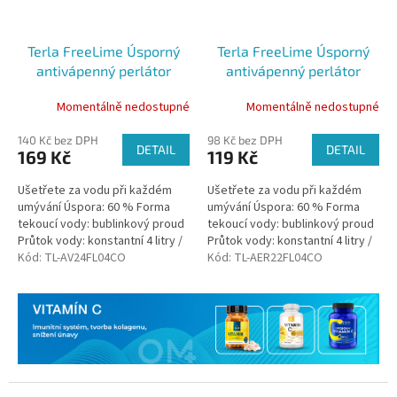
Terla FreeLime Úsporný
Terla FreeLime Úsporný
antivápenný perlátor
antivápenný perlátor
bublinkový 4 l vnější závit
bublinkový 4 l vnitřní závit
Momentálně nedostupné
Momentálně nedostupné
antivandal
140 Kč bez DPH
98 Kč bez DPH
DETAIL
DETAIL
169 Kč
119 Kč
Ušetřete za vodu při každém
Ušetřete za vodu při každém
umývání Úspora: 60 % Forma
umývání Úspora: 60 % Forma
tekoucí vody: bublinkový proud
tekoucí vody: bublinkový proud
Průtok vody: konstantní 4 litry /
Průtok vody: konstantní 4 litry /
minutu Odolnost vůči vodnímu
Kód:
TL-AV24FL04CO
minutu Odolnost vůči vodnímu
Kód:
TL-AER22FL04CO
kameni: vysoce odolný
kameni: vysoce odolný