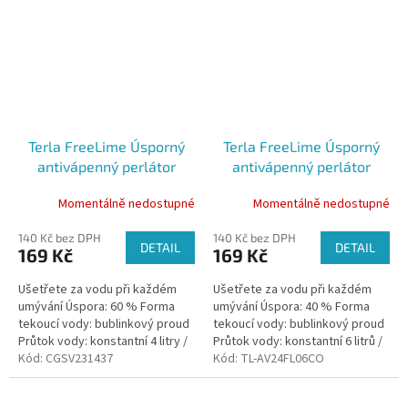
Terla FreeLime Úsporný
Terla FreeLime Úsporný
antivápenný perlátor
antivápenný perlátor
bublinkový 4 l vnitřní závit
bublinkový 6 l vnější závit
Momentálně nedostupné
Momentálně nedostupné
antivandal
antivandal
140 Kč bez DPH
140 Kč bez DPH
DETAIL
DETAIL
169 Kč
169 Kč
Ušetřete za vodu při každém
Ušetřete za vodu při každém
umývání Úspora: 60 % Forma
umývání Úspora: 40 % Forma
tekoucí vody: bublinkový proud
tekoucí vody: bublinkový proud
Průtok vody: konstantní 4 litry /
Průtok vody: konstantní 6 litrů /
minutu Odolnost vůči vodnímu
Kód:
CGSV231437
minutu Odolnost vůči vodnímu
Kód:
TL-AV24FL06CO
kameni: vysoce odolný
kameni: vysoce odolný