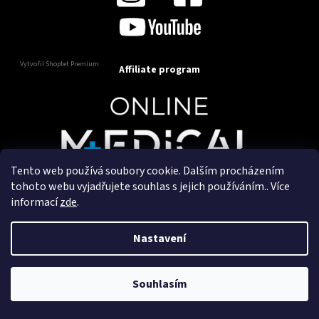
Vytvořil Shoptet Premium
Affiliate program
Tento web používá soubory cookie. Dalším procházením
Copyright 2025
OnlineMedical.cz
. Všechna práva
tohoto webu vyjadřujete souhlas s jejich používáním.. Více
vyhrazena.
informací
zde
.
Vytvořil a marketingově zajišťuje
HyperGroup.cz
Nastavení
Souhlasím