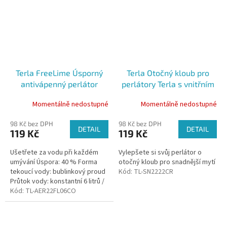
Terla FreeLime Úsporný
Terla Otočný kloub pro
antivápenný perlátor
perlátory Terla s vnitřním
bublinkový 6 l vnitřní závit
závitem
Momentálně nedostupné
Momentálně nedostupné
98 Kč bez DPH
98 Kč bez DPH
DETAIL
DETAIL
119 Kč
119 Kč
Ušetřete za vodu při každém
Vylepšete si svůj perlátor o
umývání Úspora: 40 % Forma
otočný kloub pro snadnější mytí
tekoucí vody: bublinkový proud
Kód:
TL-SN2222CR
Průtok vody: konstantní 6 litrů /
minutu Odolnost vůči vodnímu
Kód:
TL-AER22FL06CO
kameni: vysoce odolný