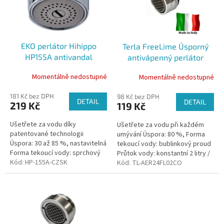
k
s
t
p
ů
r
o
EKO perlátor Hihippo
Terla FreeLime Úsporný
d
HP155A antivandal
antivápenný perlátor
u
bublinkový 2 l vnější závit
k
Momentálně nedostupné
Momentálně nedostupné
t
ů
181 Kč bez DPH
98 Kč bez DPH
DETAIL
DETAIL
219 Kč
119 Kč
Ušetřete za vodu díky
Ušetřete za vodu při každém
patentované technologii
umývání Úspora: 80 %, Forma
Úspora: 30 až 85 %, nastavitelná
tekoucí vody: bublinkový proud
Forma tekoucí vody: sprchový
Průtok vody: konstantní 2 litry /
proud Průtok vody: nastavitelný
Kód:
HP-155A-CZSK
minutu Odolnost vůči vodnímu
Kód:
TL-AER24FL02CO
1 až 10 litrů / minutu Baleno v
kameni: vysoce odolný
zip...