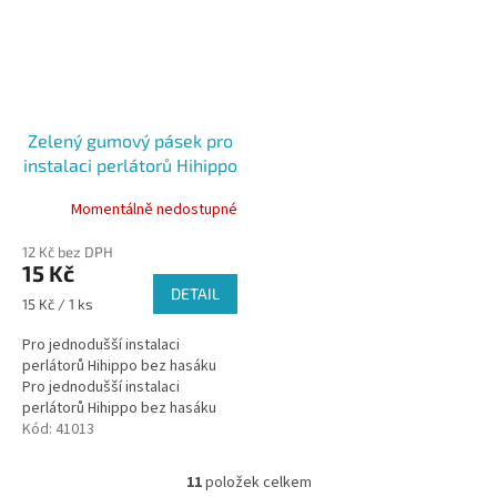
Zelený gumový pásek pro
instalaci perlátorů Hihippo
Momentálně nedostupné
12 Kč bez DPH
15 Kč
DETAIL
Měrná
15 Kč / 1 ks
cena:
Pro jednodušší instalaci
perlátorů Hihippo bez hasáku
Pro jednodušší instalaci
perlátorů Hihippo bez hasáku
Nehrozí poškození a poškrábání
Kód:
41013
perlátorů
11
položek celkem
O