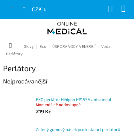
Přejít
NÁKUP
na
CZK
obsah
KOŠÍK
Domů
Slevy
Eco
ÚSPORA VODY A ENERGIÍ
Voda
Perlátory
Perlátory
Nejprodávanější
EKO perlátor Hihippo HP155A antivandal
Momentálně nedostupné
219 Kč
Zelený gumový pásek pro instalaci perlátorů