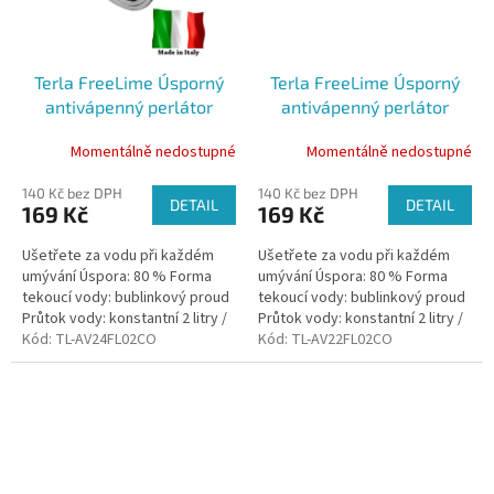
Terla FreeLime Úsporný
Terla FreeLime Úsporný
antivápenný perlátor
antivápenný perlátor
bublinkový 2 l vnější závit
bublinkový 2 l vnitřní závit
Momentálně nedostupné
Momentálně nedostupné
antivandal
antivandal
140 Kč bez DPH
140 Kč bez DPH
DETAIL
DETAIL
169 Kč
169 Kč
Ušetřete za vodu při každém
Ušetřete za vodu při každém
umývání Úspora: 80 % Forma
umývání Úspora: 80 % Forma
tekoucí vody: bublinkový proud
tekoucí vody: bublinkový proud
Průtok vody: konstantní 2 litry /
Průtok vody: konstantní 2 litry /
minutu Odolnost vůči vodnímu
Kód:
TL-AV24FL02CO
minutu Odolnost vůči vodnímu
Kód:
TL-AV22FL02CO
kameni: vysoce odolný
kameni: vysoce odolný