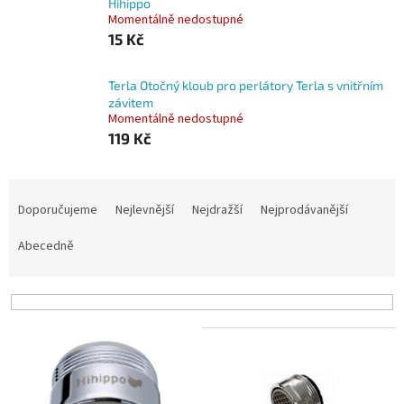
Hihippo
Momentálně nedostupné
15 Kč
Terla Otočný kloub pro perlátory Terla s vnitřním
závitem
Momentálně nedostupné
119 Kč
Ř
a
Doporučujeme
Nejlevnější
Nejdražší
Nejprodávanější
z
e
Abecedně
n
í
p
r
V
o
ý
d
p
u
i