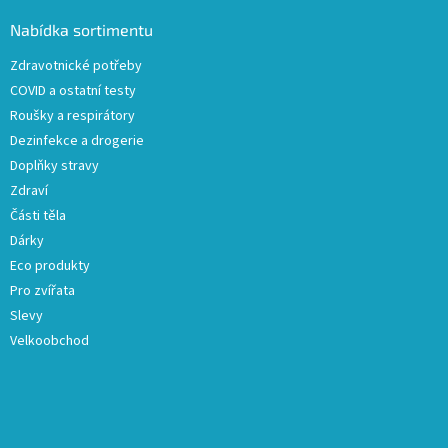
p
a
Nabídka sortimentu
t
Zdravotnické potřeby
í
COVID a ostatní testy
Roušky a respirátory
Dezinfekce a drogerie
Doplňky stravy
Zdraví
Části těla
Dárky
Eco produkty
Pro zvířata
Slevy
Velkoobchod