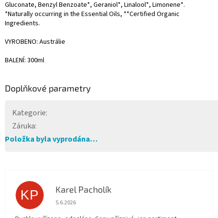
Gluconate, Benzyl Benzoate*, Geraniol*, Linalool*, Limonene*.
*Naturally occurring in the Essential Oils, **Certified Organic
Ingredients.
VYROBENO: Austrálie
BALENÍ: 300ml
Doplňkové parametry
Kategorie
:
Záruka
:
Položka byla vyprodána…
Karel Pacholík
KP
Hodnocení obchodu je 4 z 5 hvězdiček.
5.6.2026