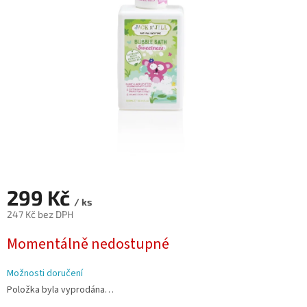
hvězdiček.
299 Kč
/ ks
247 Kč bez DPH
Měrná
Momentálně nedostupné
cena:
Možnosti doručení
Položka byla vyprodána…