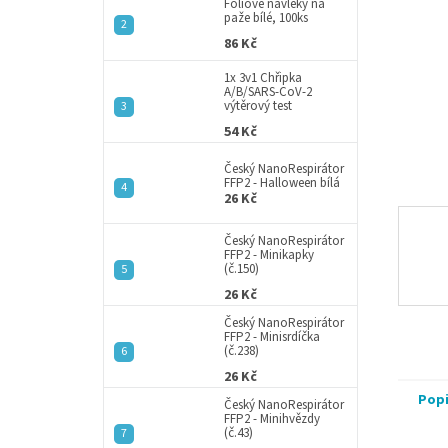
a
Fóliové návleky na
paže bílé, 100ks
n
86 Kč
e
l
1x 3v1 Chřipka
A/B/SARS-CoV-2
výtěrový test
54 Kč
Český NanoRespirátor
FFP2 - Halloween bílá
26 Kč
Český NanoRespirátor
FFP2 - Minikapky
(č.150)
26 Kč
Český NanoRespirátor
FFP2 - Minisrdíčka
(č.238)
26 Kč
Pop
Český NanoRespirátor
FFP2 - Minihvězdy
(č.43)