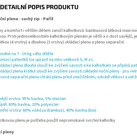
DETAILNÍ POPIS PRODUKTU
ní plena - suchý zip - Paříž
ny a komfort i větším dětem zaručí kalhotková bambusová látková maxi noč
ou. Proti jednovelikostním kalhotkovým plenám je větší a o dost savější, je
átkou (4 vrstvy) a dlouhou (3 vrstvy) vkládací plenu a plenu separační.
hodné na 7 - 16 kg váhy dítěte
omocí patentků lze upravit na míru velikosti S, M a L
kládací plena dlouhá slouží ke zvýšení savosti a ke kalhotkám se připíná p
kládací plena krátká slouží ke zvýšení savosti základní noční pleny - pro vel
lísová separační plena chrání plenu před znečištěním, odvádí vlhkost a udr
nější vrstva: 95% bavlna, 5% elastan
ýplň: 80% bavlna, 20% polyester
nitřní vrstva: 60% viskóza (bambus), 40% bavlna (bio)
hotkovou plenu je potřeba použít nepromokavé
svrchní kalhotky
í pleny