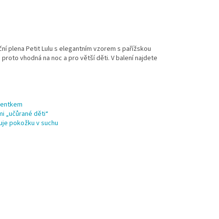
ní plena Petit Lulu s elegantním vzorem s pařížskou
 proto vhodná na noc a pro větší děti. V balení najdete
atentkem
mi „učůrané děti“
žuje pokožku v suchu