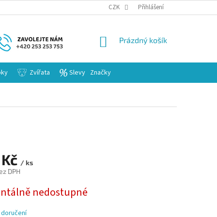
KARIERA
CZK
Přihlášení
NÁKUPNÍ
Prázdný košík
KOŠÍK
bky
Zvířata
Slevy
Značky
 Kč
/ ks
ez DPH
tálně nedostupné
 doručení