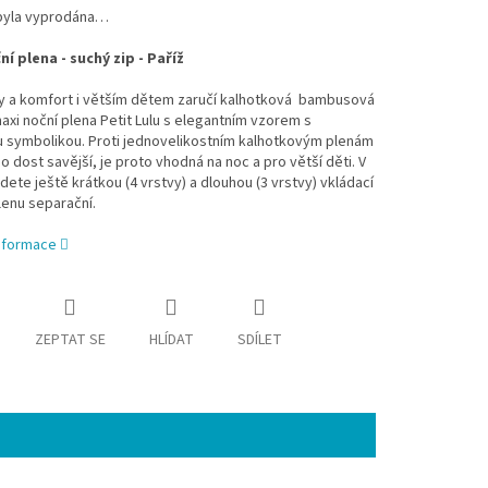
byla vyprodána…
í plena - suchý zip - Paříž
ny a komfort i větším dětem zaručí kalhotková bambusová
axi noční plena Petit Lulu s elegantním vzorem s
u symbolikou. Proti jednovelikostním kalhotkovým plenám
a o dost savější, je proto vhodná na noc a pro větší děti. V
jdete ještě krátkou (4 vrstvy) a dlouhou (3 vrstvy) vkládací
lenu separační.
informace
ZEPTAT SE
HLÍDAT
SDÍLET