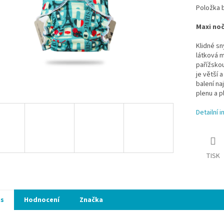
Položka 
Maxi nočn
Klidné s
látková m
pařížsko
je větší 
balení na
plenu a p
Detailní 
TISK
is
Hodnocení
Značka