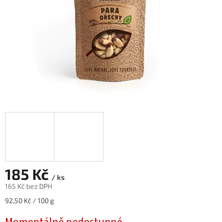
185 Kč
/ ks
165 Kč bez DPH
Měrná
92,50 Kč / 100 g
cena: