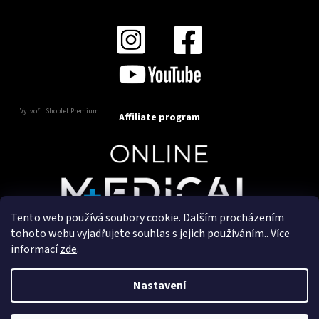
Vytvořil Shoptet Premium
Affiliate program
Tento web používá soubory cookie. Dalším procházením
Copyright 2025
OnlineMedical.cz
. Všechna práva
tohoto webu vyjadřujete souhlas s jejich používáním.. Více
vyhrazena.
informací
zde
.
Vytvořil a marketingově zajišťuje
HyperGroup.cz
Nastavení