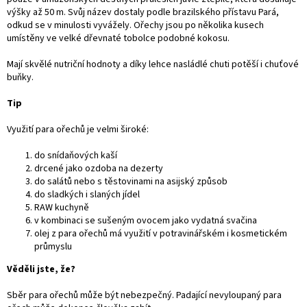
výšky až 50 m. Svůj název dostaly podle brazilského přístavu Pará,
odkud se v minulosti vyvážely. Ořechy jsou po několika kusech
umístěny ve velké dřevnaté tobolce podobné kokosu.
Mají skvělé nutriční hodnoty a díky lehce nasládlé chuti potěší i chuťové
buňky.
Tip
Využití para ořechů je velmi široké:
do snídaňových kaší
drcené jako ozdoba na dezerty
do salátů nebo s těstovinami na asijský způsob
do sladkých i slaných jídel
RAW kuchyně
v kombinaci se sušeným ovocem jako vydatná svačina
olej z para ořechů má využití v potravinářském i kosmetickém
průmyslu
Věděli jste, že?
Sběr para ořechů může být nebezpečný. Padající nevyloupaný para