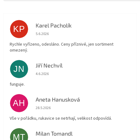
Karel Pacholík
KP
Hodnocení obchodu je 4 z 5 hvězdiček.
5.6.2026
Rychle vyřízeno, odesláno. Ceny příznivé, jen sortiment
omezený.
Jiří Nechvíl
JN
Hodnocení obchodu je 5 z 5 hvězdiček.
4.6.2026
funguje.
Aneta Hanusková
AH
Hodnocení obchodu je 5 z 5 hvězdiček.
28.5.2026
Vše v pořádku, rukavice se netrhají, velikost odpovídá.
Milan Tomandl
MT