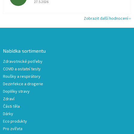
Hodnocení obchodu je 5 z 5 hvězdiček.
27.5.2026
Zobrazit další hodnocení
Z
á
p
a
Nabídka sortimentu
t
Zdravotnické potřeby
í
COVID a ostatní testy
Roušky a respirátory
Dezinfekce a drogerie
Doplňky stravy
Zdraví
Části těla
Dárky
Eco produkty
Pro zvířata