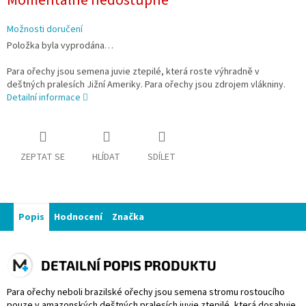
Momentálně nedostupné
Možnosti doručení
Položka byla vyprodána…
Para ořechy jsou semena juvie ztepilé, která roste výhradně v
deštných pralesích Jižní Ameriky. Para ořechy jsou zdrojem vlákniny.
Detailní informace
ZEPTAT SE
HLÍDAT
SDÍLET
Popis
Hodnocení
Značka
DETAILNÍ POPIS PRODUKTU
Para ořechy neboli brazilské ořechy jsou semena stromu rostoucího
pouze v amazonských deštných pralesích juvie ztepilé, která dosahuje