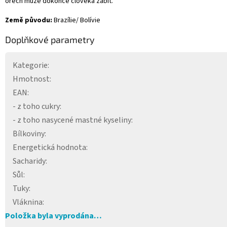
ořech může dokonce člověka zabít.
Země původu:
Brazílie/ Bolívie
Doplňkové parametry
Kategorie
:
Hmotnost
:
EAN
:
- z toho cukry
:
- z toho nasycené mastné kyseliny
:
Bílkoviny
:
Energetická hodnota
:
Sacharidy
:
Sůl
:
Tuky
:
Vláknina
:
Položka byla vyprodána…