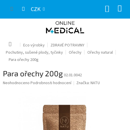
Přejít
NÁKUP
na
CZK
obsah
KOŠÍK
Domů
Eco výrobky
ZDRAVÉ POTRAVINY
Pochutiny, sušené plody, tyčinky
Ořechy
Ořechy natural
Para ořechy 200g
Para ořechy 200g
02.01.0042
Průměrné
Neohodnoceno
Podrobnosti hodnocení
Značka:
NATU
hodnocení
produktu
je
0,0
z
5
hvězdiček.