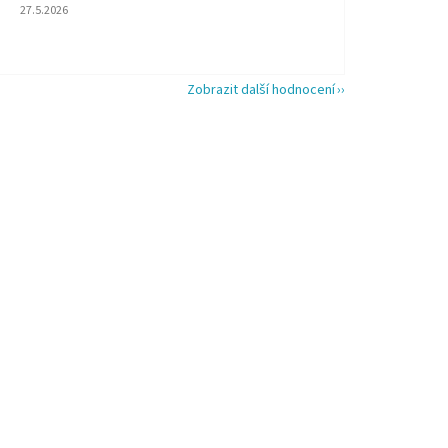
Hodnocení obchodu je 5 z 5 hvězdiček.
27.5.2026
Zobrazit další hodnocení