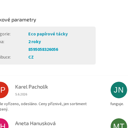
kové parametry
gorie
:
Eco papírové tácky
ka
:
2 roky
8595058326056
ibuce
:
CZ
Karel Pacholík
KP
JN
Hodnocení obchodu je 4 z 5 hvězdiček.
5.6.2026
le vyřízeno, odesláno. Ceny příznivé, jen sortiment
funguje.
zený.
Aneta Hanusková
AH
MT