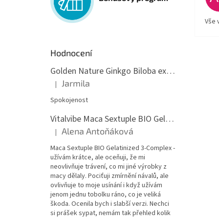
Vše 
Hodnocení
Golden Nature Ginkgo Biloba extrakt 50:1 60mg, 100 kapslí
Jarmila
|
Hodnocení produktu je 5 z 5 hvězdiček.
Spokojenost
Vitalvibe Maca Sextuple BIO Gelatinized 3-Complex, 60 kapslí
Alena Antoňáková
|
Hodnocení produktu je 5 z 5 hvězdiček.
Maca Sextuple BIO Gelatinized 3-Complex -
užívám krátce, ale oceňuji, že mi
neovlivňuje trávení, co mi jiné výrobky z
macy dělaly. Pociťuji zmírnění návalů, ale
ovlivňuje to moje usínání i když užívám
jenom jednu tobolku ráno, co je veliká
škoda. Ocenila bych i slabší verzi. Nechci
si prášek sypat, nemám tak přehled kolik