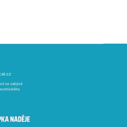
al.cz
st se zabývá
avotnického