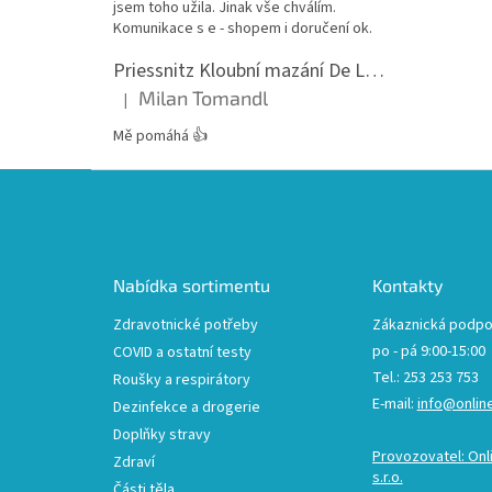
jsem toho užila. Jinak vše chválím.
Komunikace s e - shopem i doručení ok.
Priessnitz Kloubní mazání De Luxe, 200ml
Milan Tomandl
|
Hodnocení produktu je 5 z 5 hvězdiček.
Mě pomáhá 👍
Z
á
p
a
t
Nabídka sortimentu
Kontakty
í
Zdravotnické potřeby
Zákaznická podpo
po - pá 9:00-15:00
COVID a ostatní testy
Tel.: 253 253 753
Roušky a respirátory
E-mail:
info@onlin
Dezinfekce a drogerie
Doplňky stravy
Provozovatel: Onl
Zdraví
s.r.o.
Části těla