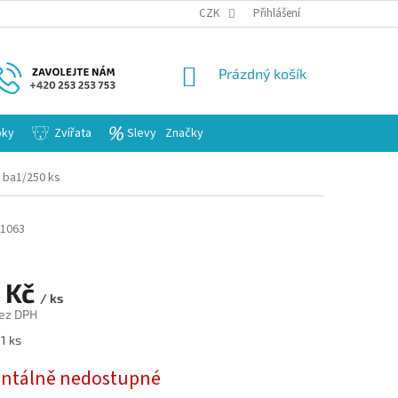
KARIERA
CZK
Přihlášení
NÁKUPNÍ
Prázdný košík
KOŠÍK
bky
Zvířata
Slevy
Značky
5 ba1/250 ks
1063
 Kč
/ ks
ez DPH
 1 ks
tálně nedostupné