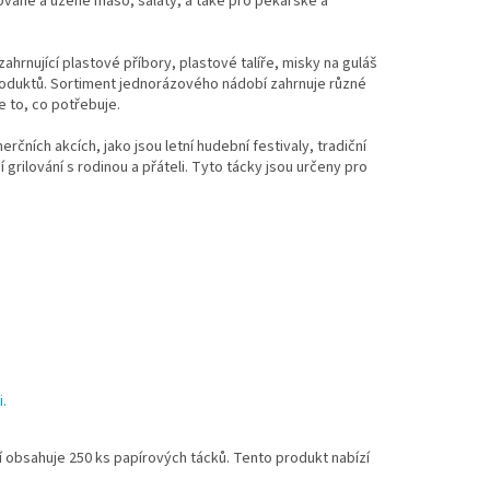
lované a uzené maso, saláty, a také pro pekařské a
hrnující plastové příbory, plastové talíře, misky na guláš
roduktů. Sortiment jednorázového nádobí zahrnuje různé
e to, co potřebuje.
rčních akcích, jako jsou letní hudební festivaly, tradiční
í grilování s rodinou a přáteli. Tyto tácky jsou určeny pro
i.
í obsahuje 250 ks papírových tácků. Tento produkt nabízí