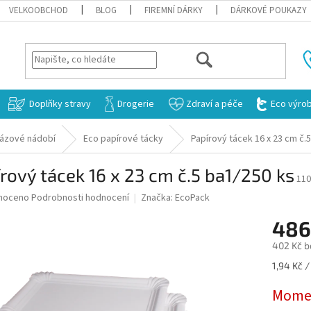
VELKOOBCHOD
BLOG
FIREMNÍ DÁRKY
DÁRKOVÉ POUKAZY
HLEDAT
Doplňky stravy
Drogerie
Zdraví a péče
Eco výro
rázové nádobí
Eco papírové tácky
Papírový tácek 16 x 23 cm č.
rový tácek 16 x 23 cm č.5 ba1/250 ks
110
né
noceno
Podrobnosti hodnocení
Značka:
EcoPack
ní
486
u
402 Kč b
Měrná
1,94 Kč /
cena:
ek.
Momen