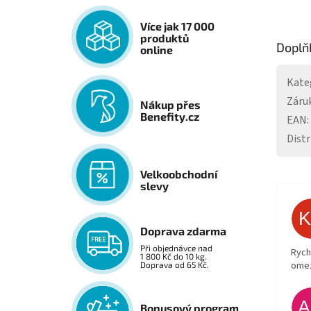
Více jak 17 000
produktů
Doplň
online
Kate
Záru
Nákup přes
Benefity.cz
EAN
:
Distr
Velkoobchodní
slevy
Doprava zdarma
Při objednávce nad
Rych
1 800 Kč do 10 kg.
ome
Doprava od 65 Kč.
Bonusový program