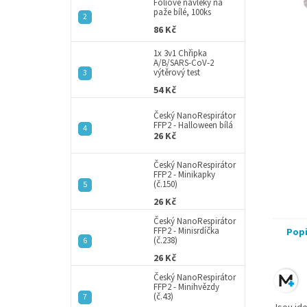
a
Fóliové návleky na
paže bílé, 100ks
n
86 Kč
e
l
1x 3v1 Chřipka
A/B/SARS-CoV-2
výtěrový test
54 Kč
Český NanoRespirátor
FFP2 - Halloween bílá
26 Kč
Český NanoRespirátor
FFP2 - Minikapky
(č.150)
26 Kč
Český NanoRespirátor
FFP2 - Minisrdíčka
Pop
(č.238)
26 Kč
Český NanoRespirátor
FFP2 - Minihvězdy
(č.43)