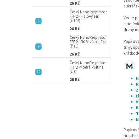
Jsou ide
26 Kč
cukrářs
Český NanoRespirátor
FFP2 - Fialový sen
Vedle pa
(č.106)
a polév
26 Kč
druhy ma
Český NanoRespirátor
Papírové
FFP2 - Růžová srdíčka
(č.15)
trhy, sp
krátkod
26 Kč
Český NanoRespirátor
FFP2 -Modrá květina
(č.8)
H
26 Kč
R
Z
E
V
B
T
N
Papírové
praktic