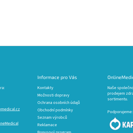
Informace pro Vás
OnlineMedic
ra:
Kontakty
Naše společno
prodejem zdr
Možnosti dopravy
sortimentu.
Ochrana osobních údajů
emedical.cz
Obchodní podmínky
Podporujeme:
Seznam výrobců
ineMedical
Reklamace
Bonusový program