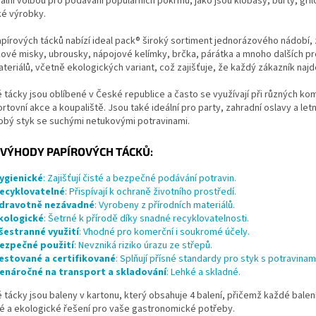
ální volbou pro podávání populárních pokrmů, jako jsou klobásy, buřty, gri
ké výrobky.
pírových tácků nabízí ideal pack® široký sortiment jednorázového nádobí, za
kové misky, ubrousky, nápojové kelímky, brčka, párátka a mnoho dalších p
teriálů, včetně ekologických variant, což zajišťuje, že každý zákazník najd
 tácky jsou oblíbené v České republice a často se využívají při různých kome
ortovní akce a koupaliště. Jsou také ideální pro party, zahradní oslavy a letn
obý styk se suchými netukovými potravinami.
VÝHODY PAPÍROVÝCH TÁCKŮ:
ygienické
: Zajišťují čisté a bezpečné podávání potravin.
ecyklovatelné
: Přispívají k ochraně životního prostředí.
dravotně nezávadné
: Vyrobeny z přírodních materiálů.
kologické
: Šetrné k přírodě díky snadné recyklovatelnosti.
šestranné využití
: Vhodné pro komerční i soukromé účely.
ezpečné použití
: Nevzniká riziko úrazu ze střepů.
estované a certifikované
: Splňují přísné standardy pro styk s potravinam
enáročné na transport a skladování
: Lehké a skladné.
 tácky jsou baleny v kartonu, který obsahuje 4 balení, přičemž každé balen
ké a ekologické řešení pro vaše gastronomické potřeby.