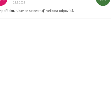
Hodnocení obchodu je 5 z 5 hvězdiček.
28.5.2026
v pořádku, rukavice se netrhají, velikost odpovídá.