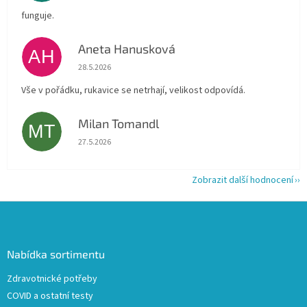
funguje.
Aneta Hanusková
AH
Hodnocení obchodu je 5 z 5 hvězdiček.
28.5.2026
Vše v pořádku, rukavice se netrhají, velikost odpovídá.
Milan Tomandl
MT
Hodnocení obchodu je 5 z 5 hvězdiček.
27.5.2026
Zobrazit další hodnocení
Z
á
p
a
Nabídka sortimentu
t
Zdravotnické potřeby
í
COVID a ostatní testy