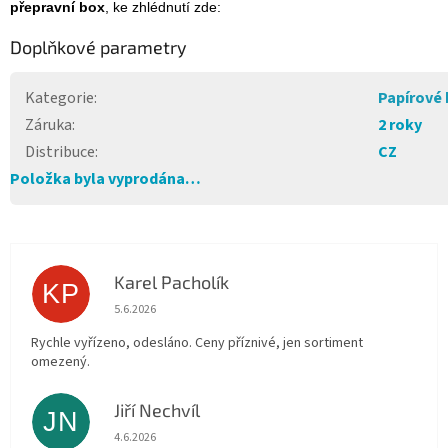
přepravní box
, ke zhlédnutí zde:
Doplňkové parametry
Kategorie
:
Papírové
Záruka
:
2 roky
Distribuce
:
CZ
Položka byla vyprodána…
Karel Pacholík
KP
Hodnocení obchodu je 4 z 5 hvězdiček.
5.6.2026
Rychle vyřízeno, odesláno. Ceny příznivé, jen sortiment
omezený.
Jiří Nechvíl
JN
Hodnocení obchodu je 5 z 5 hvězdiček.
4.6.2026