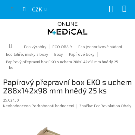
Přejít
NÁKUP
na
CZK
obsah
KOŠÍK
Domů
Eco výrobky
ECO OBALY
Eco jednorázové nádobí
Eco talíře, misky a boxy
Boxy
Papírové boxy
Papírový přepravní box EKO s uchem 288x142x98 mm hnědý 25
ks
Papírový přepravní box EKO s uchem
288x142x98 mm hnědý 25 ks
25.02450
Průměrné
Neohodnoceno
Podrobnosti hodnocení
Značka:
EcoRevolution Obaly
hodnocení
produktu
je
0,0
z