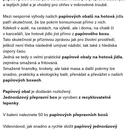
a teplých jídel a je vhodný pro ohřev v mikrovlnné troubě.
Mezi nesporné výhody našich
papírových obalů na hotová
jídla
patří skutečnost, že lze pokrm konsumovat přímo z nich.
Kdekoli v autě, na cestách, na výletě, ale i doma, na chatě či
v kanceláři, lze hotové jídlo jíst přímo z
papírového boxu
.
Tato skutečnost je příznivou zprávou jak pro životní prostředí,
jelikož není třeba následně umývat nádobí, tak také z hlediska
úspory času.
Jedná se tedy o velmi praktické
papírové obaly na hotová jídla
,
zejména smažená a fritovaná.
Smažené hranolky, krokety, ale také masa a další pokrmy lze
snadno, prakticky a ekologicky balit, přenášet a převážet v našich
papírových boxech
.
Papírový obal
je dodáván rozložený.
Jednorázový přepravní box
je vyroben
z recyklovatelné
lepenky
.
V balení naleznete 50 ks
papírových přepravních boxů
Videonávod, jak snadno a rychle složit
papírový jednorázový