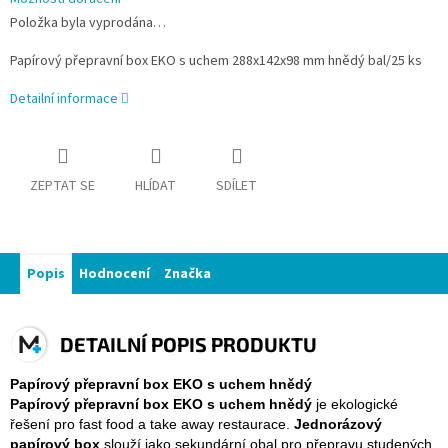
Položka byla vyprodána…
Papírový přepravní box EKO s uchem 288x142x98 mm hnědý bal/25 ks
Detailní informace
ZEPTAT SE
HLÍDAT
SDÍLET
Popis
Hodnocení
Značka
DETAILNÍ POPIS PRODUKTU
Papírový přepravní box EKO s uchem hnědý
Papírový přepravní box EKO s uchem hnědý
je ekologické
řešení pro fast food a take away restaurace.
Jednorázový
papírový box
slouží jako sekundární obal pro přepravu studených