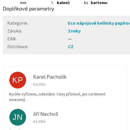
mm
l
balení:
ks
kartonu:
Doplňkové parametry
Kategorie
:
Eco nápojové kelímky papíro
Záruka
:
2 roky
EAN
:
—
Distribuce
:
CZ
Karel Pacholík
KP
Hodnocení obchodu je 4 z 5 hvězdiček.
5.6.2026
Rychle vyřízeno, odesláno. Ceny příznivé, jen sortiment
omezený.
Jiří Nechvíl
JN
Hodnocení obchodu je 5 z 5 hvězdiček.
4.6.2026