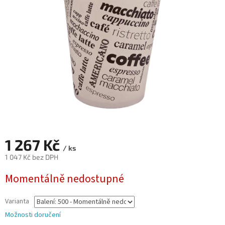
hvězdiček.
1 267 Kč
/ ks
1 047 Kč bez DPH
Měrná
Momentálně nedostupné
cena:
Varianta
Možnosti doručení