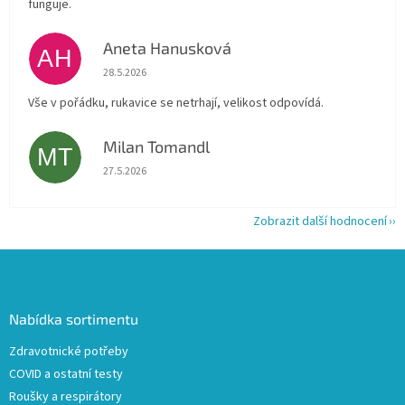
funguje.
Aneta Hanusková
AH
Hodnocení obchodu je 5 z 5 hvězdiček.
28.5.2026
Vše v pořádku, rukavice se netrhají, velikost odpovídá.
Milan Tomandl
MT
Hodnocení obchodu je 5 z 5 hvězdiček.
27.5.2026
Zobrazit další hodnocení
Z
á
p
a
Nabídka sortimentu
t
Zdravotnické potřeby
í
COVID a ostatní testy
Roušky a respirátory