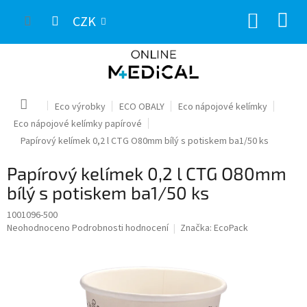
Přejít
NÁKUP
na
CZK
obsah
KOŠÍK
Domů
Eco výrobky
ECO OBALY
Eco nápojové kelímky
Eco nápojové kelímky papírové
Papírový kelímek 0,2 l CTG O80mm bílý s potiskem ba1/50 ks
Papírový kelímek 0,2 l CTG O80mm
bílý s potiskem ba1/50 ks
1001096-500
Průměrné
Neohodnoceno
Podrobnosti hodnocení
Značka:
EcoPack
hodnocení
produktu
je
0,0
z
5