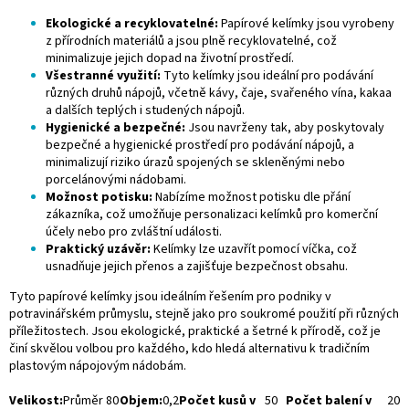
Ekologické a recyklovatelné:
Papírové kelímky jsou vyrobeny
z přírodních materiálů a jsou plně recyklovatelné, což
minimalizuje jejich dopad na životní prostředí.
Všestranné využití:
Tyto kelímky jsou ideální pro podávání
různých druhů nápojů, včetně kávy, čaje, svařeného vína, kakaa
a dalších teplých i studených nápojů.
Hygienické a bezpečné:
Jsou navrženy tak, aby poskytovaly
bezpečné a hygienické prostředí pro podávání nápojů, a
minimalizují riziko úrazů spojených se skleněnými nebo
porcelánovými nádobami.
Možnost potisku:
Nabízíme možnost potisku dle přání
zákazníka, což umožňuje personalizaci kelímků pro komerční
účely nebo pro zvláštní události.
Praktický uzávěr:
Kelímky lze uzavřít pomocí víčka, což
usnadňuje jejich přenos a zajišťuje bezpečnost obsahu.
Tyto papírové kelímky jsou ideálním řešením pro podniky v
potravinářském průmyslu, stejně jako pro soukromé použití při různých
příležitostech. Jsou ekologické, praktické a šetrné k přírodě, což je
činí skvělou volbou pro každého, kdo hledá alternativu k tradičním
plastovým nápojovým nádobám.
Velikost:
Průměr 80
Objem:
0,2
Počet kusů v
50
Počet balení v
20