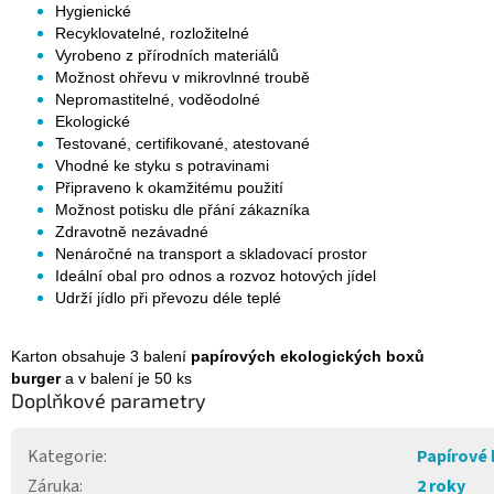
Hygienické
Recyklovatelné, rozložitelné
Vyrobeno z přírodních materiálů
Možnost ohřevu v mikrovlnné troubě
Nepromastitelné, voděodolné
Ekologické
Testované, certifikované, atestované
Vhodné ke styku s potravinami
Připraveno k okamžitému použití
Možnost potisku dle přání zákazníka
Zdravotně nezávadné
Nenáročné na transport a skladovací prostor
Ideální obal pro odnos a rozvoz hotových jídel
Udrží jídlo při převozu déle teplé
Karton obsahuje 3 balení
papírových ekologických boxů
burger
a v balení je 50 ks
Doplňkové parametry
Kategorie
:
Papírové
Záruka
:
2 roky