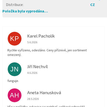
Distribuce
:
CZ
Položka byla vyprodána…
Karel Pacholík
KP
Hodnocení obchodu je 4 z 5 hvězdiček.
5.6.2026
Rychle vyřízeno, odesláno. Ceny příznivé, jen sortiment
omezený.
Jiří Nechvíl
JN
Hodnocení obchodu je 5 z 5 hvězdiček.
4.6.2026
funguje.
Aneta Hanusková
AH
Hodnocení obchodu je 5 z 5 hvězdiček.
28.5.2026