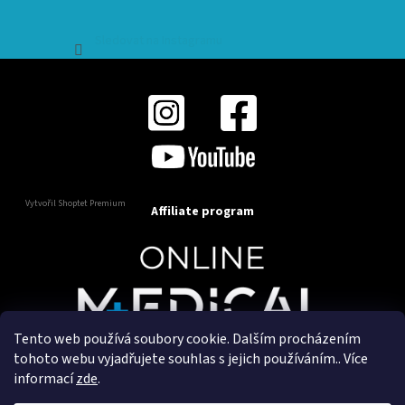
Sledovat na Instagramu
Vytvořil Shoptet Premium
Affiliate program
Tento web používá soubory cookie. Dalším procházením
Copyright 2025
OnlineMedical.cz
. Všechna práva
tohoto webu vyjadřujete souhlas s jejich používáním.. Více
vyhrazena.
informací
zde
.
Vytvořil a marketingově zajišťuje
HyperGroup.cz