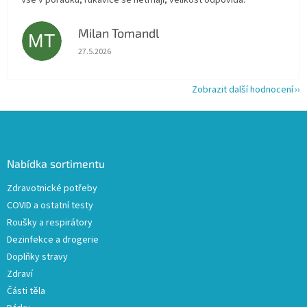
Vše v pořádku, rukavice se netrhají, velikost odpovídá.
Milan Tomandl
MT
Hodnocení obchodu je 5 z 5 hvězdiček.
27.5.2026
Zobrazit další hodnocení
Z
á
p
a
Nabídka sortimentu
t
Zdravotnické potřeby
í
COVID a ostatní testy
Roušky a respirátory
Dezinfekce a drogerie
Doplňky stravy
Zdraví
Části těla