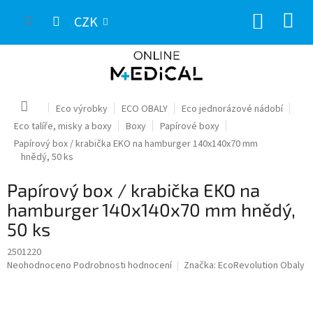
Přejít
NÁKUP
na
CZK
obsah
KOŠÍK
Domů
Eco výrobky
ECO OBALY
Eco jednorázové nádobí
Eco talíře, misky a boxy
Boxy
Papírové boxy
Papírový box / krabička EKO na hamburger 140x140x70 mm
hnědý, 50 ks
Papírový box / krabička EKO na
hamburger 140x140x70 mm hnědý,
50 ks
2501220
Průměrné
Neohodnoceno
Podrobnosti hodnocení
Značka:
EcoRevolution Obaly
hodnocení
produktu
je