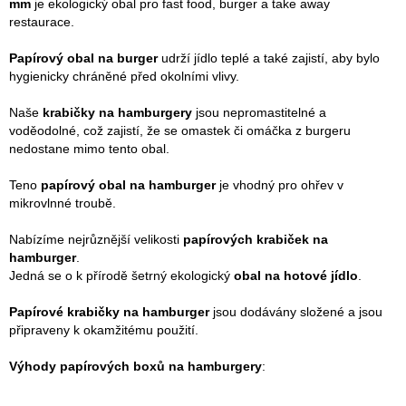
mm
je ekologický obal pro fast food, burger a take away
restaurace.
Papírový obal na burger
udrží jídlo teplé a také zajistí, aby bylo
hygienicky chráněné před okolními vlivy.
Naše
krabičky na hamburgery
jsou nepromastitelné a
voděodolné, což zajistí, že se omastek či omáčka z burgeru
nedostane mimo tento obal.
Teno
papírový obal na hamburger
je vhodný pro ohřev v
mikrovlnné troubě.
Nabízíme nejrůznější velikosti
papírových krabiček na
hamburger
.
Jedná se o k přírodě šetrný ekologický
obal na hotové jídlo
.
Papírové krabičky na hamburger
jsou dodávány složené a jsou
připraveny k okamžitému použití.
Výhody papírových boxů na hamburgery
: