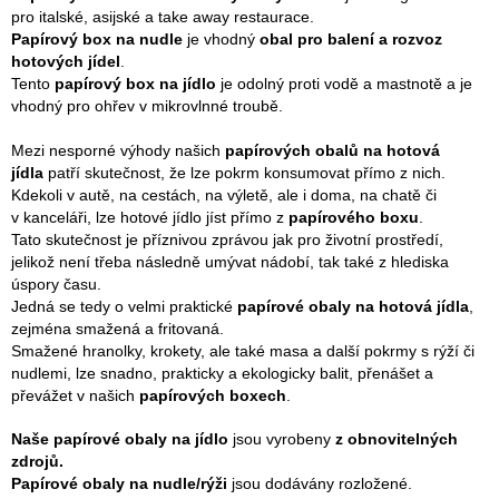
pro italské, asijské a take away restaurace.
Papírový box
na nudle
je vhodný
obal pro balení a rozvoz
hotových jídel
.
Tento
papírový box na jídlo
je odolný proti vodě a mastnotě a je
vhodný pro ohřev v mikrovlnné troubě.
Mezi nesporné výhody našich
papírových obalů na hotová
jídla
patří skutečnost, že lze pokrm konsumovat přímo z nich.
Kdekoli v autě, na cestách, na výletě, ale i doma, na chatě či
v kanceláři, lze hotové jídlo jíst přímo z
papírového boxu
.
Tato skutečnost je příznivou zprávou jak pro životní prostředí,
jelikož není třeba následně umývat nádobí, tak také z hlediska
úspory času.
Jedná se tedy o velmi praktické
papírové obaly na hotová jídla
,
zejména smažená a fritovaná.
Smažené hranolky, krokety, ale také masa a další pokrmy s rýží či
nudlemi, lze snadno, prakticky a ekologicky balit, přenášet a
převážet v našich
papírových boxech
.
Naše papírové obaly na jídlo
jsou vyrobeny
z obnovitelných
zdrojů.
Papírové obaly na nudle/rýži
jsou dodávány rozložené.