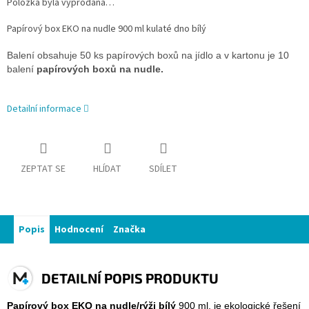
Položka byla vyprodána…
Papírový box EKO na nudle 900 ml kulaté dno bílý
Balení obsahuje 50 ks papírových boxů na jídlo a v kartonu je 10
balení
papírových boxů na nudle.
Detailní informace
ZEPTAT SE
HLÍDAT
SDÍLET
Popis
Hodnocení
Značka
DETAILNÍ POPIS PRODUKTU
Papírový box EKO
na nudle/rýži bílý
900 ml. je ekologické řešení