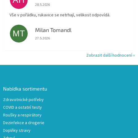
AH
Hodnocení obchodu je 5 z 5 hvězdiček.
28.5.2026
Vše v pořádku, rukavice se netrhají, velikost odpovídá.
Milan Tomandl
MT
Hodnocení obchodu je 5 z 5 hvězdiček.
27.5.2026
Zobrazit další hodnocení
Z
á
p
a
Nabídka sortimentu
t
Zdravotnické potřeby
í
COVID a ostatní testy
Roušky a respirátory
Dezinfekce a drogerie
Doplňky stravy