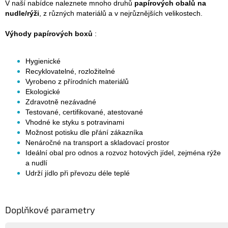
V naší nabídce naleznete mnoho druhů
papírových obalů na
nudle/rýži
, z různých materiálů a v nejrůznějších velikostech.
Výhody papírových boxů
:
Hygienické
Recyklovatelné, rozložitelné
Vyrobeno z přírodních materiálů
Ekologické
Zdravotně nezávadné
Testované, certifikované, atestované
Vhodné ke styku s potravinami
Možnost potisku dle přání zákazníka
Nenáročné na transport a skladovací prostor
Ideální obal pro odnos a rozvoz hotových jídel, zejména rýže
a nudlí
Udrží jídlo při převozu déle teplé
Doplňkové parametry