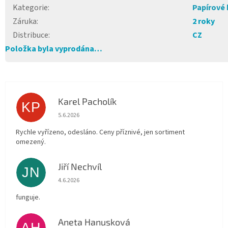
Kategorie
:
Papírové
Záruka
:
2 roky
Distribuce
:
CZ
Položka byla vyprodána…
Karel Pacholík
KP
Hodnocení obchodu je 4 z 5 hvězdiček.
5.6.2026
Rychle vyřízeno, odesláno. Ceny příznivé, jen sortiment
omezený.
Jiří Nechvíl
JN
Hodnocení obchodu je 5 z 5 hvězdiček.
4.6.2026
funguje.
Aneta Hanusková