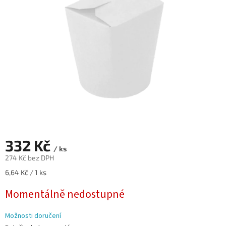
hvězdiček.
332 Kč
/ ks
274 Kč bez DPH
Měrná
6,64 Kč / 1 ks
cena:
Momentálně nedostupné
Možnosti doručení