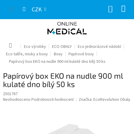
Přejít
NÁKUP
na
CZK
obsah
KOŠÍK
Domů
Eco výrobky
ECO OBALY
Eco jednorázové nádobí
Eco talíře, misky a boxy
Boxy
Papírové boxy
Papírový box EKO na nudle 900 ml kulaté dno bílý 50 ks
Papírový box EKO na nudle 900 ml
kulaté dno bílý 50 ks
2501767
Průměrné
Neohodnoceno
Podrobnosti hodnocení
Značka:
EcoRevolution Obaly
hodnocení
produktu
je
0,0
z
5