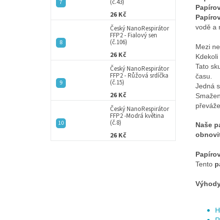
(č.43)
Papíro
26 Kč
Papíro
vodě a 
Český NanoRespirátor
FFP2 - Fialový sen
(č.106)
Mezi ne
26 Kč
Kdekoli 
Tato sk
Český NanoRespirátor
FFP2 - Růžová srdíčka
času.
(č.15)
Jedná s
26 Kč
Smažené
převáže
Český NanoRespirátor
FFP2 -Modrá květina
(č.8)
Naše p
26 Kč
obnovi
Papíro
Tento
p
Výhody
H