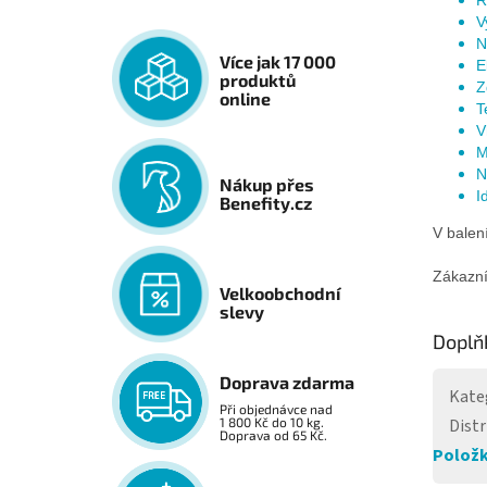
R
V
N
Více jak 17 000
E
produktů
Z
online
T
V
M
N
Nákup přes
I
Benefity.cz
V balen
Zákazníc
Velkoobchodní
slevy
Doplň
Doprava zdarma
Kate
Při objednávce nad
Distr
1 800 Kč do 10 kg.
Doprava od 65 Kč.
Položk