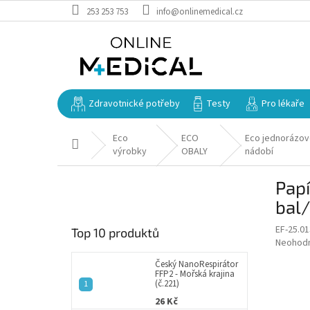
Přejít
253 253 753
info@onlinemedical.cz
na
obsah
Zdravotnické potřeby
Testy
Pro lékaře
Eco
ECO
Eco jednorázo
Domů
výrobky
OBALY
nádobí
P
Pap
o
s
bal/
t
EF-25.0
Top 10 produktů
r
Průměr
Neohod
a
hodnoce
n
Český NanoRespirátor
produkt
FFP2 - Mořská krajina
n
je
(č.221)
í
0,0
26 Kč
z