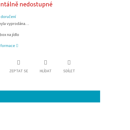
tálně nedostupné
 doručení
byla vyprodána…
box na jídlo
informace
ZEPTAT SE
HLÍDAT
SDÍLET