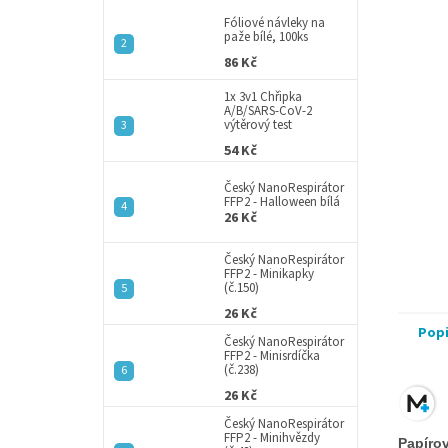
p
5
a
Fóliové návleky na
hvězdič
paže bílé, 100ks
n
86 Kč
e
l
1x 3v1 Chřipka
A/B/SARS-CoV-2
výtěrový test
54 Kč
Český NanoRespirátor
FFP2 - Halloween bílá
26 Kč
Český NanoRespirátor
FFP2 - Minikapky
(č.150)
26 Kč
Pop
Český NanoRespirátor
FFP2 - Minisrdíčka
(č.238)
26 Kč
Český NanoRespirátor
FFP2 - Minihvězdy
Papírov