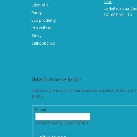
s.r.o.
Části těla
Kodaňská 1441/46,
Dárky
101 00 Praha 10
Eco produkty
Pro zvířata
Slevy
Velkoobchod
Odebírat newsletter
Vložte svůj e-mail a my vám budeme zasílat informace o
shopu.
E-mail
Vložením e-mailu souhlasíte s
podmínkami ochrany osob