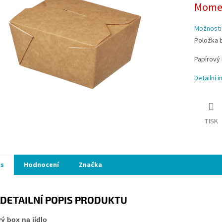
Momen
cena:
ek.
Možnosti
Položka 
Papírový 
Detailní 
TISK
is
Hodnocení
Značka
DETAILNÍ POPIS PRODUKTU
ý box na jídlo