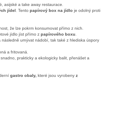
ké, asijské a take away restaurace.
ch jídel
. Tento
papírový box na jídlo
je odolný proti
nost, že lze pokrm konsumovat přímo z nich.
tové jídlo jíst přímo z
papírového boxu
.
eba následně umývat nádobí, tak také z hlediska úspory
ná a fritovaná.
snadno, prakticky a ekologicky balit, přenášet a
derní
gastro obaly,
které jsou vyrobeny
z