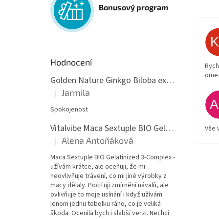
Bonusový program
Hodnocení
Rych
ome
Golden Nature Ginkgo Biloba extrakt 50:1 60mg, 100 kapslí
Jarmila
|
Hodnocení produktu je 5 z 5 hvězdiček.
Spokojenost
Vitalvibe Maca Sextuple BIO Gelatinized 3-Complex, 60 kapslí
Vše 
Alena Antoňáková
|
Hodnocení produktu je 5 z 5 hvězdiček.
Maca Sextuple BIO Gelatinized 3-Complex -
užívám krátce, ale oceňuji, že mi
neovlivňuje trávení, co mi jiné výrobky z
macy dělaly. Pociťuji zmírnění návalů, ale
ovlivňuje to moje usínání i když užívám
jenom jednu tobolku ráno, co je veliká
škoda. Ocenila bych i slabší verzi. Nechci