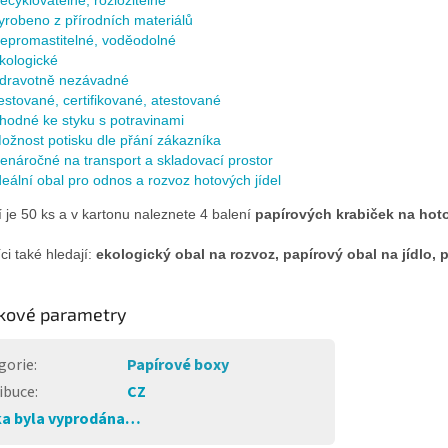
ecyklovatelné, rozložitelné
yrobeno z přírodních materiálů
epromastitelné, voděodolné
kologické
dravotně nezávadné
estované, certifikované, atestované
hodné ke styku s potravinami
ožnost potisku dle přání zákazníka
enáročné na transport a skladovací prostor
deální obal pro odnos a rozvoz hotových jídel
í je 50 ks a v kartonu naleznete 4 balení
papírových krabiček na hoto
i také hledají:
ekologický obal na rozvoz, papírový obal na jídlo, p
kové parametry
gorie
:
Papírové boxy
ibuce
:
CZ
a byla vyprodána…