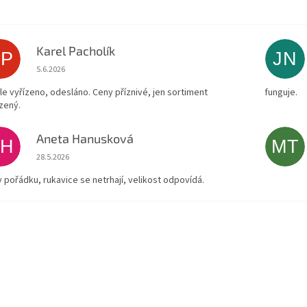
Karel Pacholík
KP
JN
Hodnocení obchodu je 4 z 5 hvězdiček.
5.6.2026
le vyřízeno, odesláno. Ceny příznivé, jen sortiment
funguje.
zený.
Aneta Hanusková
AH
MT
Hodnocení obchodu je 5 z 5 hvězdiček.
28.5.2026
v pořádku, rukavice se netrhají, velikost odpovídá.