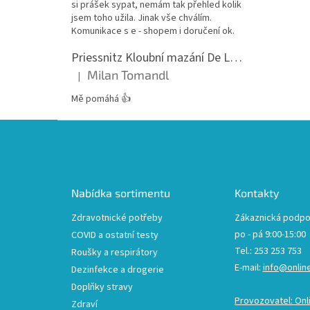
si prášek sypat, nemám tak přehled kolik
jsem toho užila. Jinak vše chválím.
Komunikace s e - shopem i doručení ok.
Priessnitz Kloubní mazání De Luxe, 200ml
Milan Tomandl
|
Hodnocení produktu je 5 z 5 hvězdiček.
Mě pomáhá 👍
Z
á
p
a
t
Nabídka sortimentu
Kontakty
í
Zdravotnické potřeby
Zákaznická podpo
po - pá 9:00-15:00
COVID a ostatní testy
Tel.: 253 253 753
Roušky a respirátory
E-mail:
info@onlin
Dezinfekce a drogerie
Doplňky stravy
Provozovatel: Onl
Zdraví