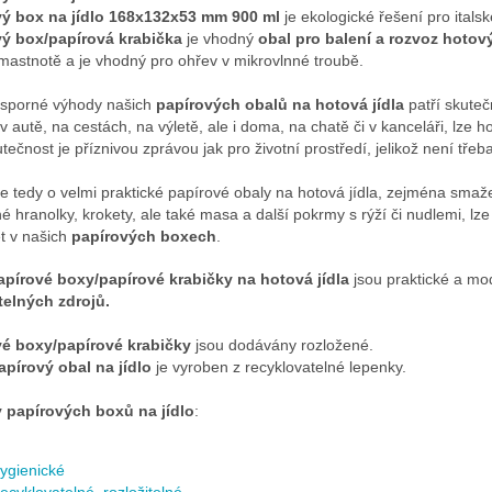
vý box na jídlo 168x132x53 mm 900 ml
je ekologické řešení pro itals
vý box/papírová krabička
je vhodný
obal pro balení a rozvoz hotový
mastnotě a je vhodný pro ohřev v mikrovlnné troubě.
sporné výhody našich
papírových obalů na hotová jídla
patří skuteč
v autě, na cestách, na výletě, ale i doma, na chatě či v kanceláři, lze ho
utečnost je příznivou zprávou jak pro životní prostředí, jelikož není tř
e tedy o velmi praktické papírové obaly na hotová jídla, zejména smaže
 hranolky, krokety, ale také masa a další pokrmy s rýží či nudlemi, lze 
t v našich
papírových boxech
.
apírové boxy
/papírové krabičky
na hotová jídla
jsou praktické a mo
telných zdrojů
.
vé boxy
/papírové krabičky
jsou dodávány rozložené.
apírový obal na jídlo
je vyroben z recyklovatelné lepenky.
 papírových boxů na jídlo
:
ygienické