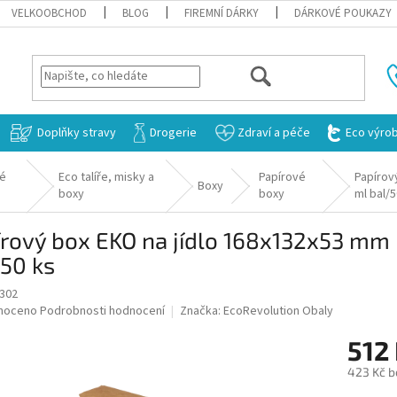
VELKOOBCHOD
BLOG
FIREMNÍ DÁRKY
DÁRKOVÉ POUKAZY
HLEDAT
Doplňky stravy
Drogerie
Zdraví a péče
Eco výro
vé
Eco talíře, misky a
Papírové
Papírov
Boxy
boxy
boxy
ml bal/5
írový box EKO na jídlo 168x132x53 mm
50 ks
1302
né
noceno
Podrobnosti hodnocení
Značka:
EcoRevolution Obaly
ní
512
u
423 Kč b
Měrná