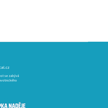
al.cz
st se zabývá
avotnického