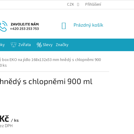
KARIERA
CZK
Přihlášení
NÁKUPNÍ
Prázdný košík
KOŠÍK
bky
Zvířata
Slevy
Značky
ý box EKO na jídlo 168x132x53 mm hnědý s chlopněmi 900
0 ks
 hnědý s chlopněmi 900 ml
 Kč
/ ks
ez DPH