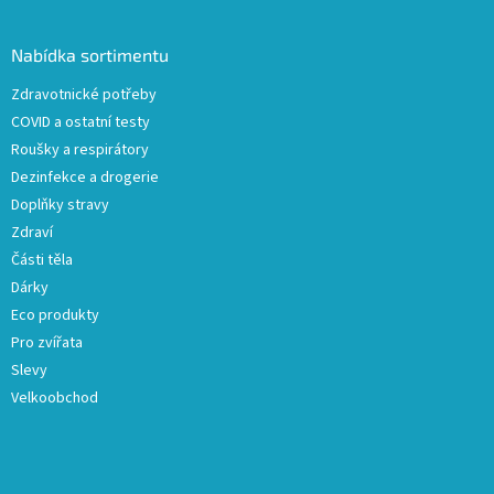
á
d
p
a
a
Nabídka sortimentu
c
t
í
Zdravotnické potřeby
í
p
COVID a ostatní testy
r
v
Roušky a respirátory
k
Dezinfekce a drogerie
y
Doplňky stravy
v
ý
Zdraví
p
Části těla
i
Dárky
s
u
Eco produkty
Pro zvířata
Slevy
Velkoobchod