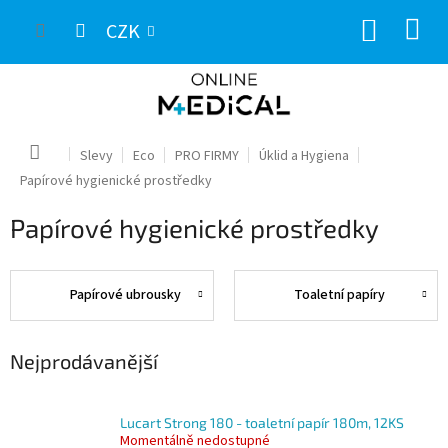
Přejít
NÁKUP
na
CZK
obsah
KOŠÍK
Domů
Slevy
Eco
PRO FIRMY
Úklid a Hygiena
Papírové hygienické prostředky
Papírové hygienické prostředky
Papírové ubrousky
Toaletní papíry
Nejprodávanější
Lucart Strong 180 - toaletní papír 180m, 12KS
Momentálně nedostupné