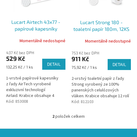
t
p
ů
r
o
Lucart Airtech 43x77 -
Lucart Strong 180 -
d
papírové kapesníky
toaletní papír 180m, 12KS
u
k
Momentálně nedostupné
Momentálně nedostupné
t
ů
437 Kč bez DPH
753 Kč bez DPH
529 Kč
911 Kč
DETAIL
DETAIL
Měrná
132,25 Kč / 1 ks
Měrná
75,92 Kč / 1 ks
cena:
cena:
1-vrstvé papírové kapesníky
2-vrstvý toaletní papír z řady
z řady AirTech vyrobené
Strong vyrobený ze 100%
exkluzivní technologií
panenských celulózových
Airlaid. Krabice obsahuje 4
vláken. Krabice obsahuje 12 rolí
balení - 100 ks papírových
Kód:
853008
- 180 m - 486 útržků.
Kód:
812103
kapesníků.
2
položek celkem
O
v
l
Z
á