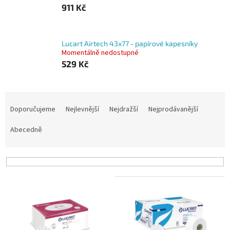
911 Kč
Lucart Airtech 43x77 - papírové kapesníky
Momentálně nedostupné
529 Kč
Ř
a
Doporučujeme
Nejlevnější
Nejdražší
Nejprodávanější
z
e
Abecedně
n
í
p
r
V
o
ý
d
p
u
i
k
s