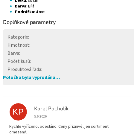
Délka
: 30 cm
Barva
: Bílá
Podrážka
: 4 mm
Doplňkové parametry
Kategorie
:
Hmotnost
:
Barva
:
Počet kusů
:
Produktová řada
:
Položka byla vyprodána…
Karel Pacholík
KP
Hodnocení obchodu je 4 z 5 hvězdiček.
5.6.2026
Rychle vyřízeno, odesláno. Ceny příznivé, jen sortiment
omezený.