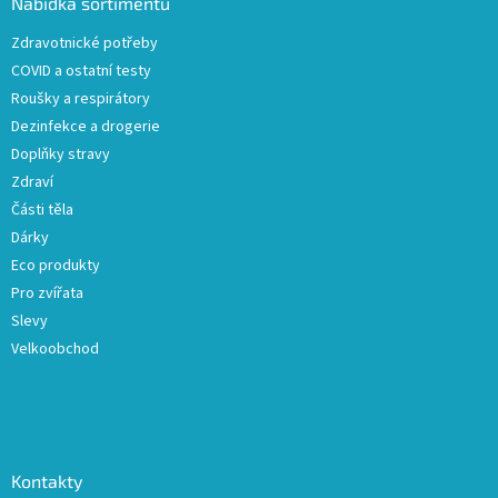
a
Nabídka sortimentu
t
Zdravotnické potřeby
í
COVID a ostatní testy
Roušky a respirátory
Dezinfekce a drogerie
Doplňky stravy
Zdraví
Části těla
Dárky
Eco produkty
Pro zvířata
Slevy
Velkoobchod
Kontakty