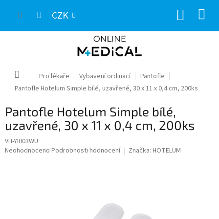
Přejít
NÁKUP
na
CZK
obsah
KOŠÍK
Domů
Pro lékaře
Vybavení ordinací
Pantofle
Pantofle Hotelum Simple bílé, uzavřené, 30 x 11 x 0,4 cm, 200ks
Pantofle Hotelum Simple bílé,
uzavřené, 30 x 11 x 0,4 cm, 200ks
VH-YI003WU
Průměrné
Neohodnoceno
Podrobnosti hodnocení
Značka:
HOTELUM
hodnocení
produktu
je
0,0
z
5
hvězdiček.