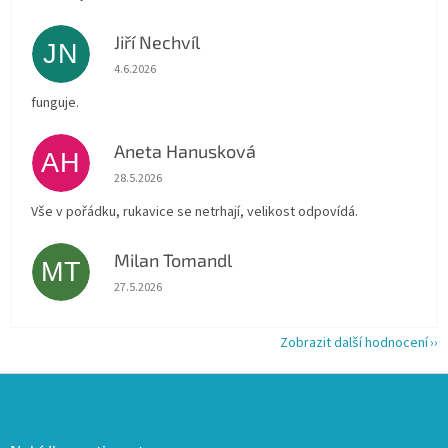
Jiří Nechvíl
JN
Hodnocení obchodu je 5 z 5 hvězdiček.
4.6.2026
funguje.
Aneta Hanusková
AH
Hodnocení obchodu je 5 z 5 hvězdiček.
28.5.2026
Vše v pořádku, rukavice se netrhají, velikost odpovídá.
Milan Tomandl
MT
Hodnocení obchodu je 5 z 5 hvězdiček.
27.5.2026
Zobrazit další hodnocení
Z
á
p