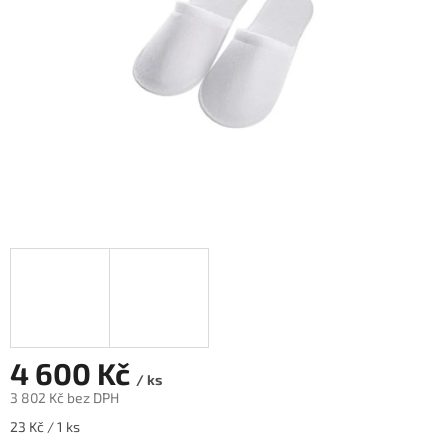
4 600 Kč
/ ks
3 802 Kč bez DPH
Měrná
23 Kč / 1 ks
cena: