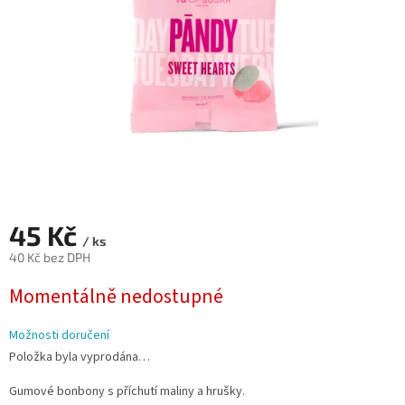
45 Kč
/ ks
40 Kč bez DPH
Měrná
Momentálně nedostupné
cena:
Možnosti doručení
Položka byla vyprodána…
Gumové bonbony s příchutí maliny a hrušky.