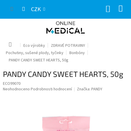
Přejít
NÁKUP
na
CZK
obsah
KOŠÍK
Domů
Eco výrobky
ZDRAVÉ POTRAVINY
Pochutiny, sušené plody, tyčinky
Bonbóny
PANDY CANDY SWEET HEARTS, 50g
PANDY CANDY SWEET HEARTS, 50g
ECO99070
Průměrné
Neohodnoceno
Podrobnosti hodnocení
Značka:
PANDY
hodnocení
produktu
je
0,0
z
5
hvězdiček.