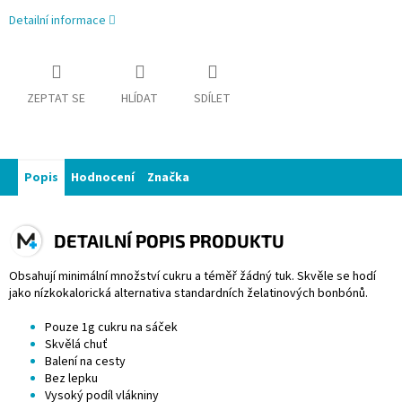
Detailní informace
ZEPTAT SE
HLÍDAT
SDÍLET
Popis
Hodnocení
Značka
DETAILNÍ POPIS PRODUKTU
Obsahují minimální množství cukru a téměř žádný tuk. Skvěle se hodí
jako nízkokalorická alternativa standardních želatinových bonbónů.
Pouze 1g cukru na sáček
Skvělá chuť
Balení na cesty
Bez lepku
Vysoký podíl vlákniny