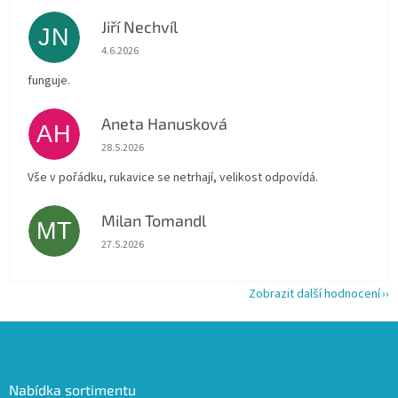
Jiří Nechvíl
JN
Hodnocení obchodu je 5 z 5 hvězdiček.
4.6.2026
funguje.
Aneta Hanusková
AH
Hodnocení obchodu je 5 z 5 hvězdiček.
28.5.2026
Vše v pořádku, rukavice se netrhají, velikost odpovídá.
Milan Tomandl
MT
Hodnocení obchodu je 5 z 5 hvězdiček.
27.5.2026
Zobrazit další hodnocení
Z
á
p
a
Nabídka sortimentu