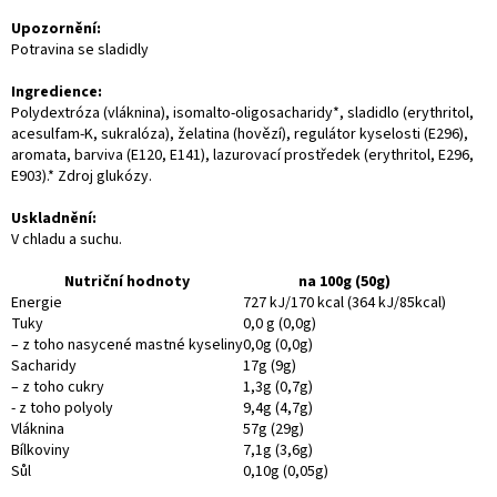
Upozornění:
Potravina se sladidly
Ingredience:
Polydextróza (vláknina), isomalto-oligosacharidy*, sladidlo (erythritol,
acesulfam-K, sukralóza), želatina (hovězí), regulátor kyselosti (E296),
aromata, barviva (E120, E141), lazurovací prostředek (erythritol, E296,
E903).* Zdroj glukózy.
Uskladnění:
V chladu a suchu.
Nutriční hodnoty
na 100g (50g)
Energie
727 kJ/170 kcal (364 kJ/85kcal)
Tuky
0,0 g (0,0g)
– z toho nasycené mastné kyseliny
0,0g (0,0g)
Sacharidy
17g (9g)
– z toho cukry
1,3g (0,7g)
- z toho polyoly
9,4g (4,7g)
Vláknina
57g (29g)
Bílkoviny
7,1g (3,6g)
Sůl
0,10g (0,05g)