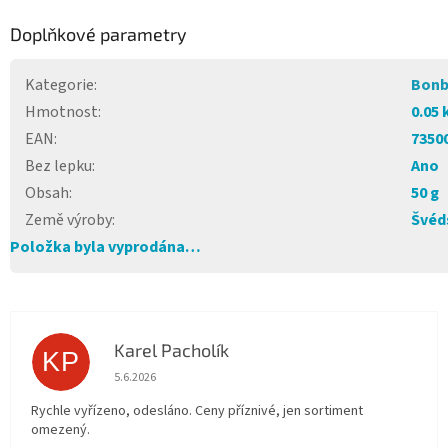
Doplňkové parametry
Kategorie
:
Bon
Hmotnost
:
0.05 
EAN
:
7350
Bez lepku
:
Ano
Obsah
:
50 g
Země výroby
:
Švéd
Položka byla vyprodána…
Karel Pacholík
KP
Hodnocení obchodu je 4 z 5 hvězdiček.
5.6.2026
Rychle vyřízeno, odesláno. Ceny příznivé, jen sortiment
omezený.