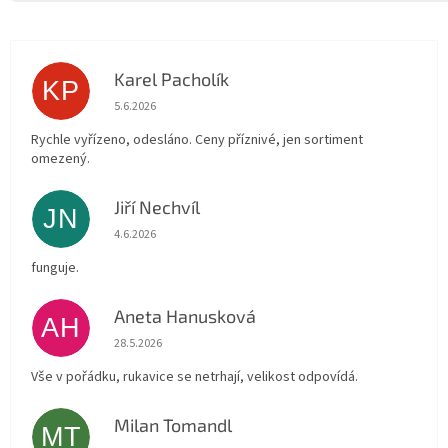
Karel Pacholík
KP
Hodnocení obchodu je 4 z 5 hvězdiček.
5.6.2026
Rychle vyřízeno, odesláno. Ceny příznivé, jen sortiment
omezený.
Jiří Nechvíl
JN
Hodnocení obchodu je 5 z 5 hvězdiček.
4.6.2026
funguje.
Aneta Hanusková
AH
Hodnocení obchodu je 5 z 5 hvězdiček.
28.5.2026
Vše v pořádku, rukavice se netrhají, velikost odpovídá.
Milan Tomandl
MT
Hodnocení obchodu je 5 z 5 hvězdiček.