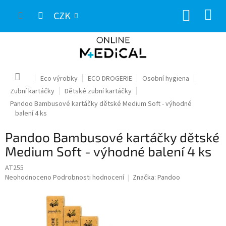
Přejít
NÁKUP
na
CZK
obsah
KOŠÍK
Domů
Eco výrobky
ECO DROGERIE
Osobní hygiena
Zubní kartáčky
Dětské zubní kartáčky
Pandoo Bambusové kartáčky dětské Medium Soft - výhodné
balení 4 ks
Pandoo Bambusové kartáčky dětské
Medium Soft - výhodné balení 4 ks
AT255
Průměrné
Neohodnoceno
Podrobnosti hodnocení
Značka:
Pandoo
hodnocení
produktu
je
0,0
z