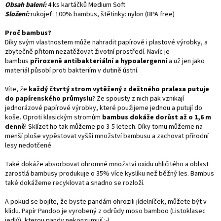
Obsah balení:
4 ks kartáčků Medium Soft
Složení:
rukojeť: 100% bambus, štětinky: nylon (BPA free)
Proč bambus?
Díky svým vlastnostem může nahradit papírové i plastové výrobky, a
zbytečně přitom nezatěžovat životní prostředí. Navíc je
bambus
přirozeně antibakteriální a hypoalergenní
a už jen jako
materiál působí proti bakteriím v dutině ústní.
Víte, že
každý čtvrtý strom vytěžený z deštného pralesa putuje
do papírenského průmyslu
? Ze spousty z nich pak vznikají
jednorázové papírové výrobky, které použijeme jednou a putují do
koše. Oproti klasickým stromům
bambus dokáže dorůst až o 1,6 m
denně
! Sklízet ho tak můžeme po 3-5 letech. Díky tomu můžeme na
menší ploše vypěstovat vyšší množství bambusu a zachovat přírodní
lesy nedotčené.
Také dokáže absorbovat ohromné množství oxidu uhličitého a oblast
zarostlá bambusy produkuje o 35% více kyslíku než běžný les. Bambus
také dokážeme recyklovat a snadno se rozloží.
A pokud se bojíte, že byste pandám ohrozili jídelníček, můžete být v
klidu. Papír Pandoo je vyrobený z odrůdy moso bamboo (Listoklasec
jedlý), kterou pandy nekonzumují :-).