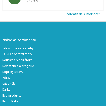
27.5.2026
Zobrazit další hodnocení
Z
á
p
a
Nabídka sortimentu
t
Zdravotnické potřeby
í
COVID a ostatní testy
Roušky a respirátory
Dezinfekce a drogerie
Doplňky stravy
Zdraví
Části těla
Dárky
Eco produkty
Pro zvířata