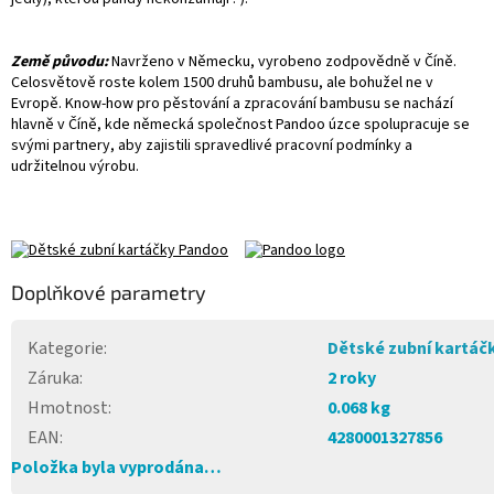
Země původu:
Navrženo v Německu, vyrobeno zodpovědně v Číně.
Celosvětově roste kolem 1500 druhů bambusu, ale bohužel ne v
Evropě. Know-how pro pěstování a zpracování bambusu se nachází
hlavně v Číně, kde německá společnost Pandoo úzce spolupracuje se
svými partnery, aby zajistili spravedlivé pracovní podmínky a
udržitelnou výrobu.
Doplňkové parametry
Kategorie
:
Dětské zubní kartáč
Záruka
:
2 roky
Hmotnost
:
0.068 kg
EAN
:
4280001327856
Položka byla vyprodána…