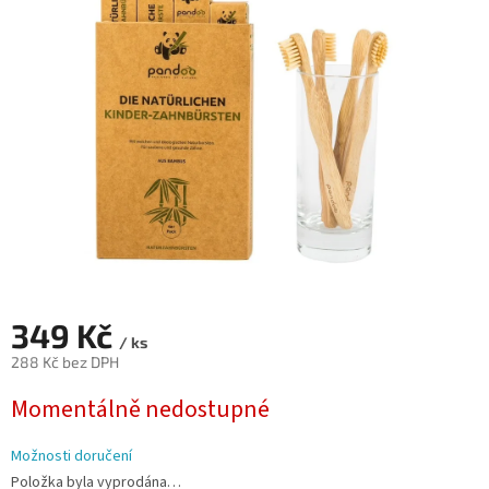
5
hvězdiček.
349 Kč
/ ks
288 Kč bez DPH
Měrná
Momentálně nedostupné
cena:
Možnosti doručení
Položka byla vyprodána…