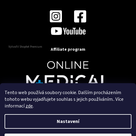
Vytvořil Shoptet Premium
Affiliate program
Tento web používá soubory cookie. Dalším procházením
Copyright 2025
OnlineMedical.cz
. Všechna práva
tohoto webu vyjadřujete souhlas s jejich používáním.. Více
vyhrazena.
informací
zde
.
Vytvořil a marketingově zajišťuje
HyperGroup.cz
Nastavení