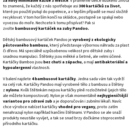
za nový minimálně každé 3 měsíce
. V průměrné délce lidského života
to znamená, že každý z nás spotřebuje asi
300 kartáčků za život
,
které po použití putují do popelnice, a v lepším případě se musí složitě
recyklovat. V tom horším končí na skládce, postupně se spalují nebo
vyvezou do moře. Nechcete k tomu přispívat? Pak si
zvolte
bambusový kartáček na zuby Pandoo.
Dětský bambusový kartáček Pandoo je
vyrobený z ekologicky
pěstovaného bambusu
, který představuje výbornou náhradu za plast
či dřevo. Má speciálně uzpůsobenou velikost pro dětské zuby i
snadnou manipulaci. Štětinky jsou měkké a šetrné, ale velmi účinné.
Kartáčky Bamboo jsou
bez chuti a zápachu
, a mají
antibakteriální a
hypoalergenní
vlastnosti.
V balení najdete
4 bambusové kartáčky
. Jedna sada vám tak vydrží
na celý rok. Kartáčky Pandoo mají vyrobené tělo z bambusu a štětiny
z
nylonu
. Kvůli štětinkám nejsou kartáčky plně rozložitelné (jejich tělo
ale můžete kompostovat). Nylon je však momentálně
nejhygieničtější
variantou pro zdravé zub
a je doporučován i zubními lékaři. Navíc
chce výrobce nabízet kartáčky
vhodné pro vegany
, proto zatím
nenahrazují nylon například kančími štětinami. V Pandoo se ale snaží
produkty neustále vyvíjet, a tak se snad brzy dočkáme stoprocentně
přírodního kartáčku.