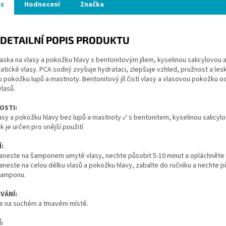
is
Hodnocení
Značka
DETAILNÍ POPIS PRODUKTU
aska na vlasy a pokožku hlavy s bentonitovým jílem, kyselinou salicylovo
tické vlasy. PCA sodný zvyšuje hydrataci, zlepšuje vzhled, pružnost a lesk 
 pokožku lupů a mastnoty. Bentonitový jíl čistí vlasy a vlasovou pokožku o
lasů.
OSTI:
asy a pokožku hlavy bez lupů a mastnoty ✓ s bentonitem, kyselinou salicy
k je určen pro vnější použití
:
aneste na šamponem umyté vlasy, nechte působit 5-10 minut a opláchněte v
neste na celou délku vlasů a pokožku hlavy, zabalte do ručníku a nechte 
šamponu.
VÁNÍ:
te na suchém a tmavém místě.
: