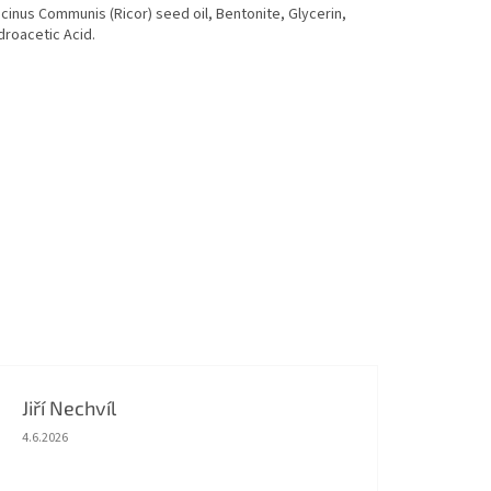
cinus Communis (Ricor) seed oil, Bentonite, Glycerin,
droacetic Acid.
Jiří Nechvíl
Hodnocení obchodu je 5 z 5 hvězdiček.
4.6.2026