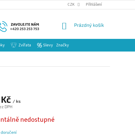
KARIERA
CZK
Přihlášení
NÁKUPNÍ
Prázdný košík
KOŠÍK
bky
Zvířata
Slevy
Značky
 Kč
/ ks
ez DPH
tálně nedostupné
 doručení