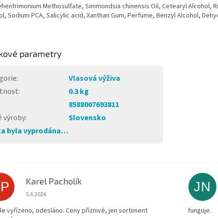
hentrimonium Methosulfate, Simmondsia chinensis Oil, Cetearyl Alcohol, Ri
l, Sodium PCA, Salicylic acid, Xanthan Gum, Perfume, Benzyl Alcohol, Dehy
kové parametry
gorie
:
Vlasová výživa
tnost
:
0.3 kg
8588007693811
 výroby
:
Slovensko
a byla vyprodána…
Karel Pacholík
KP
JN
Hodnocení obchodu je 4 z 5 hvězdiček.
5.6.2026
le vyřízeno, odesláno. Ceny příznivé, jen sortiment
funguje.