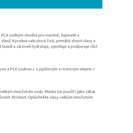
u a PCA sodným vhodná pro mastné, šupinaté a
vlasů. Kyselina salicylová čistí, pomáhá zbavit vlasy a
d toxinů a zároveň hydratuje, zjemňuje a podporuje růst
lovou a PCA sodnou ✓ s jojobovým a ricinovým olejem ✓
elkým množstvím vody. Masku lze použít i jako zábal.
působit 30 minut. Opláchněte vlasy velkým množstvím