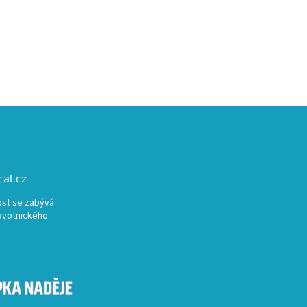
al.cz
st se zabývá
avotnického