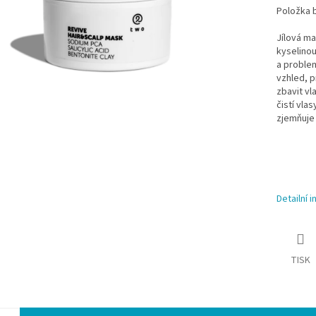
Položka 
Jílová ma
kyselino
a problem
vzhled, p
zbavit vl
čistí vla
zjemňuje 
Detailní 
TISK