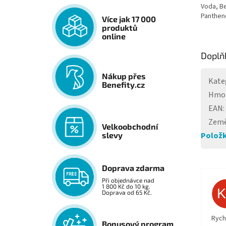
Voda, Be
Pantheno
Více jak 17 000
produktů
online
Doplň
Nákup přes
Kate
Benefity.cz
Hmo
EAN
:
Země
Velkoobchodní
Položk
slevy
Doprava zdarma
Při objednávce nad
1 800 Kč do 10 kg.
Doprava od 65 Kč.
Rych
Bonusový program