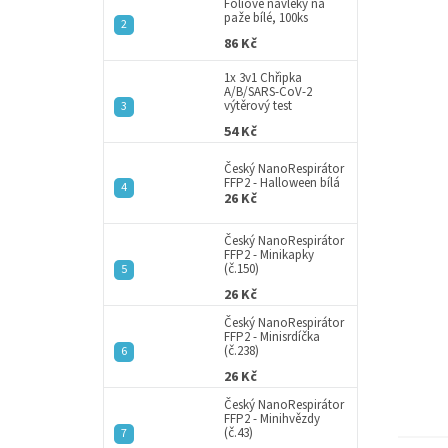
a
Fóliové návleky na
paže bílé, 100ks
n
86 Kč
e
l
1x 3v1 Chřipka
A/B/SARS-CoV-2
výtěrový test
54 Kč
Český NanoRespirátor
FFP2 - Halloween bílá
26 Kč
Český NanoRespirátor
FFP2 - Minikapky
(č.150)
26 Kč
Český NanoRespirátor
FFP2 - Minisrdíčka
(č.238)
26 Kč
Český NanoRespirátor
FFP2 - Minihvězdy
(č.43)