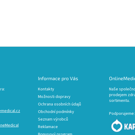
Informace pro Vás
OnlineMedic
ra:
Kontakty
Naše společno
prodejem zdr
Možnosti dopravy
sortimentu.
Ochrana osobních údajů
emedical.cz
Obchodní podmínky
Podporujeme:
Seznam výrobců
ineMedical
Reklamace
Bonusový program