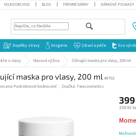
VELKOOBCHOD
BLOG
FIREMNÍ DÁRKY
DÁRKOVÉ POUKAZY
HLEDAT
Doplňky stravy
Drogerie
Zdraví a péče
Eco výro
éče o vlasy
Vlasová výživa
Oživující maska pro vlasy, 200 ml
ující maska pro vlasy, 200 ml
48702
né
noceno
Podrobnosti hodnocení
Značka:
Twocosmetics
ní
399
u
330 Kč b
Měrná
Momen
cena:
ek.
Možnosti