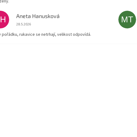
zený.
Aneta Hanusková
AH
MT
Hodnocení obchodu je 5 z 5 hvězdiček.
28.5.2026
v pořádku, rukavice se netrhají, velikost odpovídá.