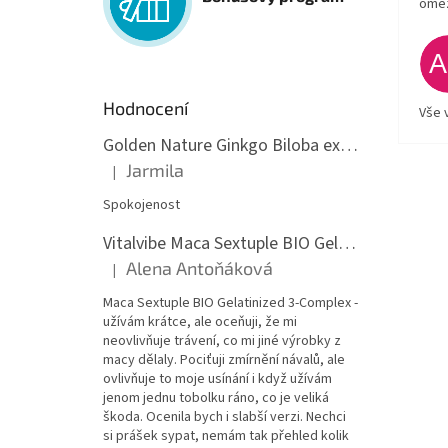
ome
Hodnocení
Vše 
Golden Nature Ginkgo Biloba extrakt 50:1 60mg, 100 kapslí
Jarmila
|
Hodnocení produktu je 5 z 5 hvězdiček.
Spokojenost
Vitalvibe Maca Sextuple BIO Gelatinized 3-Complex, 60 kapslí
Alena Antoňáková
|
Hodnocení produktu je 5 z 5 hvězdiček.
Maca Sextuple BIO Gelatinized 3-Complex -
užívám krátce, ale oceňuji, že mi
neovlivňuje trávení, co mi jiné výrobky z
macy dělaly. Pociťuji zmírnění návalů, ale
ovlivňuje to moje usínání i když užívám
jenom jednu tobolku ráno, co je veliká
škoda. Ocenila bych i slabší verzi. Nechci
si prášek sypat, nemám tak přehled kolik