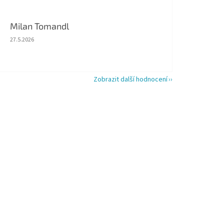
Milan Tomandl
Hodnocení obchodu je 5 z 5 hvězdiček.
27.5.2026
Zobrazit další hodnocení