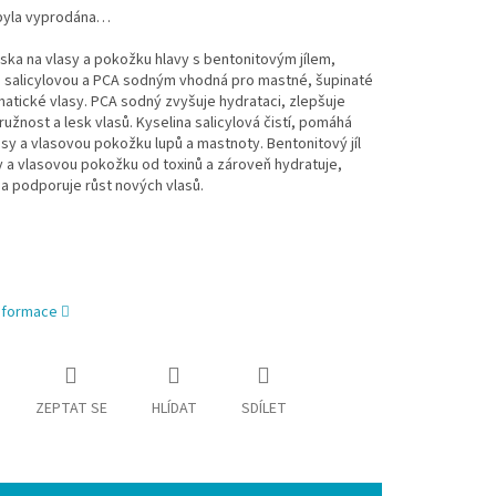
byla vyprodána…
ska na vlasy a pokožku hlavy s bentonitovým jílem,
u salicylovou a PCA sodným vhodná pro mastné, šupinaté
atické vlasy. PCA sodný zvyšuje hydrataci, zlepšuje
ružnost a lesk vlasů. Kyselina salicylová čistí, pomáhá
asy a vlasovou pokožku lupů a mastnoty. Bentonitový jíl
sy a vlasovou pokožku od toxinů a zároveň hydratuje,
a podporuje růst nových vlasů.
informace
ZEPTAT SE
HLÍDAT
SDÍLET