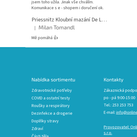
jsem toho užila. Jinak vše chválím.
Komunikace s e - shopem i doručení ok.
Priessnitz Kloubní mazání De Luxe, 200ml
Milan Tomandl
|
Hodnocení produktu je 5 z 5 hvězdiček.
Mě pomáhá 👍
Z
á
p
a
t
Nabídka sortimentu
Kontakty
í
Zdravotnické potřeby
Zákaznická podpo
po - pá 9:00-15:00
COVID a ostatní testy
Tel.: 253 253 753
Roušky a respirátory
E-mail:
info@onlin
Dezinfekce a drogerie
Doplňky stravy
Provozovatel: Onl
Zdraví
s.r.o.
Části těla