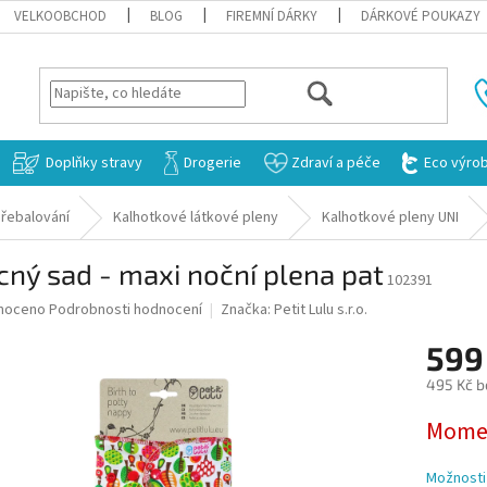
VELKOOBCHOD
BLOG
FIREMNÍ DÁRKY
DÁRKOVÉ POUKAZY
HLEDAT
Doplňky stravy
Drogerie
Zdraví a péče
Eco výro
řebalování
Kalhotkové látkové pleny
Kalhotkové pleny UNI
ný sad - maxi noční plena pat
102391
né
noceno
Podrobnosti hodnocení
Značka:
Petit Lulu s.r.o.
ní
599
u
495 Kč b
Měrná
Momen
cena:
ek.
Možnosti