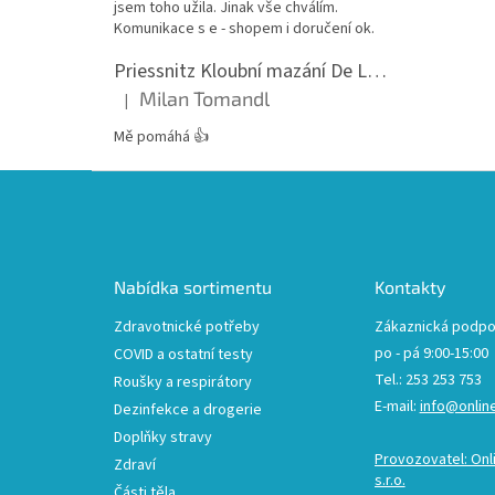
jsem toho užila. Jinak vše chválím.
Komunikace s e - shopem i doručení ok.
Priessnitz Kloubní mazání De Luxe, 200ml
Milan Tomandl
|
Hodnocení produktu je 5 z 5 hvězdiček.
Mě pomáhá 👍
Z
á
p
a
t
Nabídka sortimentu
Kontakty
í
Zdravotnické potřeby
Zákaznická podpo
po - pá 9:00-15:00
COVID a ostatní testy
Tel.: 253 253 753
Roušky a respirátory
E-mail:
info@onlin
Dezinfekce a drogerie
Doplňky stravy
Provozovatel: Onl
Zdraví
s.r.o.
Části těla