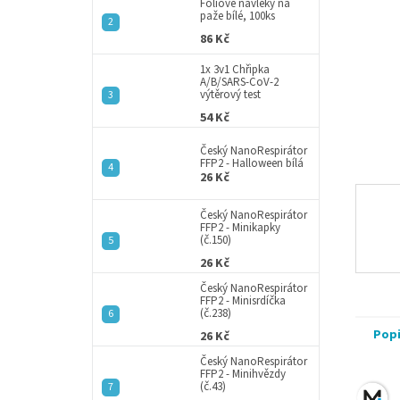
a
Fóliové návleky na
paže bílé, 100ks
n
86 Kč
e
l
1x 3v1 Chřipka
A/B/SARS-CoV-2
výtěrový test
54 Kč
Český NanoRespirátor
FFP2 - Halloween bílá
26 Kč
Český NanoRespirátor
FFP2 - Minikapky
(č.150)
26 Kč
Český NanoRespirátor
FFP2 - Minisrdíčka
(č.238)
Pop
26 Kč
Český NanoRespirátor
FFP2 - Minihvězdy
(č.43)