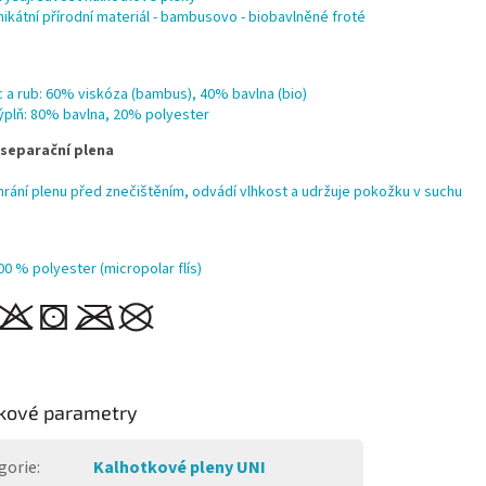
nikátní přírodní materiál - bambusovo - biobavlněné froté
íc a rub: 60% viskóza (bambus), 40% bavlna (bio)
ýplň: 80% bavlna, 20% polyester
 separační plena
hrání plenu před znečištěním, odvádí vlhkost a udržuje pokožku v suchu
00 % polyester (micropolar flís)
kové parametry
gorie
:
Kalhotkové pleny UNI