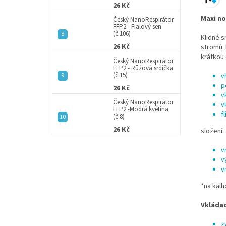
26 Kč
Maxi no
Český NanoRespirátor
FFP2 - Fialový sen
(č.106)
Klidné s
26 Kč
stromů. 
krátkou 
Český NanoRespirátor
FFP2 - Růžová srdíčka
(č.15)
v
p
26 Kč
v
Český NanoRespirátor
v
FFP2 -Modrá květina
f
(č.8)
26 Kč
složení:
v
v
v
*na kal
Vkládac
z