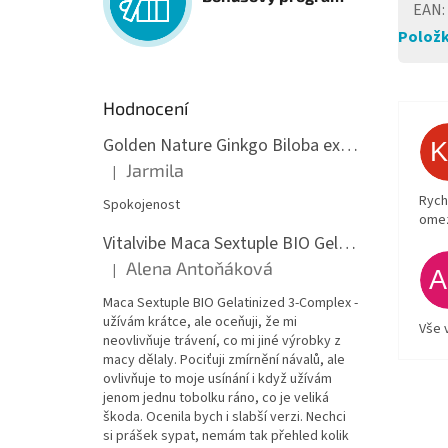
EAN
:
Položk
Hodnocení
Golden Nature Ginkgo Biloba extrakt 50:1 60mg, 100 kapslí
Jarmila
|
Hodnocení produktu je 5 z 5 hvězdiček.
Rych
Spokojenost
ome
Vitalvibe Maca Sextuple BIO Gelatinized 3-Complex, 60 kapslí
Alena Antoňáková
|
Hodnocení produktu je 5 z 5 hvězdiček.
Maca Sextuple BIO Gelatinized 3-Complex -
užívám krátce, ale oceňuji, že mi
Vše 
neovlivňuje trávení, co mi jiné výrobky z
macy dělaly. Pociťuji zmírnění návalů, ale
ovlivňuje to moje usínání i když užívám
jenom jednu tobolku ráno, co je veliká
škoda. Ocenila bych i slabší verzi. Nechci
si prášek sypat, nemám tak přehled kolik