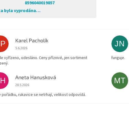
8596040019857
a byla vyprodána…
Karel Pacholík
KP
JN
Hodnocení obchodu je 4 z 5 hvězdiček.
5.6.2026
le vyřízeno, odesláno. Ceny příznivé, jen sortiment
funguje.
zený.
Aneta Hanusková
AH
MT
Hodnocení obchodu je 5 z 5 hvězdiček.
28.5.2026
v pořádku, rukavice se netrhají, velikost odpovídá.