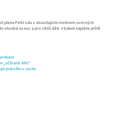
ní plena Petit Lulu s okouzlujícím motivem ovocných
o vhodná na noc a pro větší děti. V balení najdete ještě
atentkem
mi „učůrané děti“
žuje pokožku v suchu