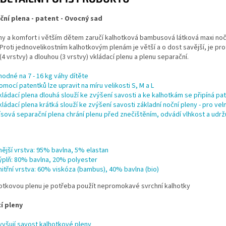
ční plena - patent - Ovocný sad
ny a komfort i větším dětem zaručí kalhotková bambusová látková maxi noč
Proti jednovelikostním kalhotkovým plenám je větší a o dost savější, je prot
(4 vrstvy) a dlouhou (3 vrstvy) vkládací plenu a plenu separační.
hodné na 7 - 16 kg váhy dítěte
omocí patentků lze upravit na míru velikosti S, M a L
kládací plena dlouhá slouží ke zvýšení savosti a ke kalhotkám se připíná p
kládací plena krátká slouží ke zvýšení savosti základní noční pleny - pro vel
lísová separační plena chrání plenu před znečištěním, odvádí vlhkost a udr
nější vrstva: 95% bavlna, 5% elastan
ýplň: 80% bavlna, 20% polyester
nitřní vrstva: 60% viskóza (bambus), 40% bavlna (bio)
hotkovou plenu je potřeba použít nepromokavé
svrchní kalhotky
í pleny
vyšují savost kalhotkové pleny