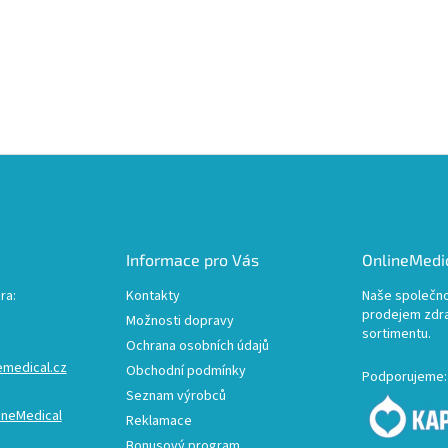
Informace pro Vás
OnlineMedic
ra:
Kontakty
Naše společno
prodejem zdr
Možnosti dopravy
sortimentu.
Ochrana osobních údajů
emedical.cz
Obchodní podmínky
Podporujeme:
Seznam výrobců
ineMedical
Reklamace
Bonusový program