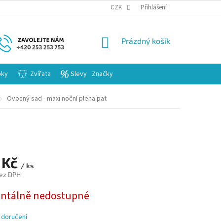
KARIERA
CZK
Přihlášení
NÁKUPNÍ
Prázdný košík
KOŠÍK
bky
Zvířata
Slevy
Značky
Ovocný sad - maxi noční plena pat
 Kč
/ ks
ez DPH
tálně nedostupné
 doručení