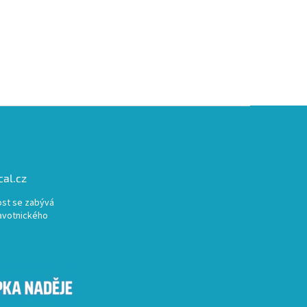
al.cz
st se zabývá
avotnického