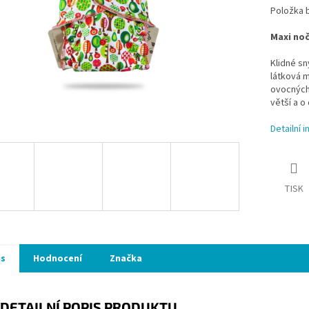
Položka 
Maxi noč
Klidné s
látková m
ovocných
větší a o
Detailní 
TISK
is
Hodnocení
Značka
DETAILNÍ POPIS PRODUKTU