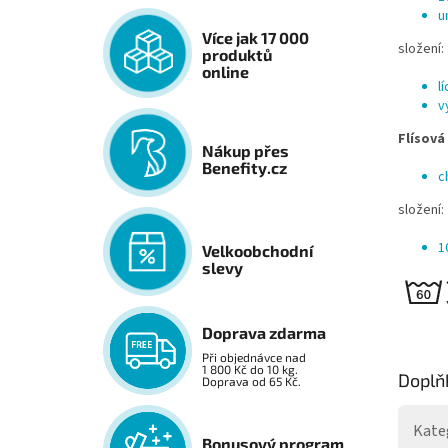
u
Více jak 17 000
složení:
produktů
online
l
v
Flísová
Nákup přes
Benefity.cz
c
složení:
1
Velkoobchodní
slevy
Doprava zdarma
Při objednávce nad
1 800 Kč do 10 kg.
Doplň
Doprava od 65 Kč.
Kate
Bonusový program