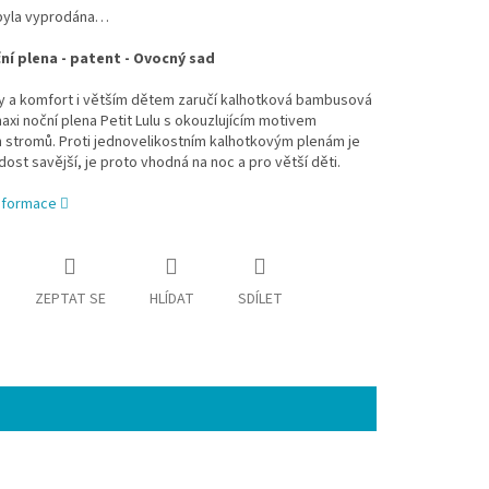
byla vyprodána…
ní plena - patent - Ovocný sad
ny a komfort i větším dětem zaručí kalhotková bambusová
axi noční plena Petit Lulu s okouzlujícím motivem
 stromů. Proti jednovelikostním kalhotkovým plenám je
 dost savější, je proto vhodná na noc a pro větší děti.
informace
ZEPTAT SE
HLÍDAT
SDÍLET