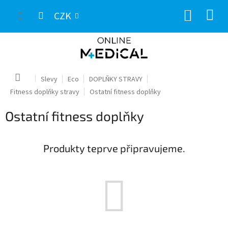
Přejít
NÁKUP
na
CZK
obsah
KOŠÍK
Domů
Slevy
Eco
DOPLŇKY STRAVY
Fitness doplňky stravy
Ostatní fitness doplňky
Ostatní fitness doplňky
Produkty teprve připravujeme.