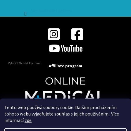
Sledovat na Instagramu
Vytvořil Shoptet Premium
Affiliate program
Tento web používá soubory cookie. Dalším procházením
Copyright 2025
OnlineMedical.cz
. Všechna práva
tohoto webu vyjadřujete souhlas s jejich používáním.. Více
vyhrazena.
informací
zde
.
Vytvořil a marketingově zajišťuje
HyperGroup.cz