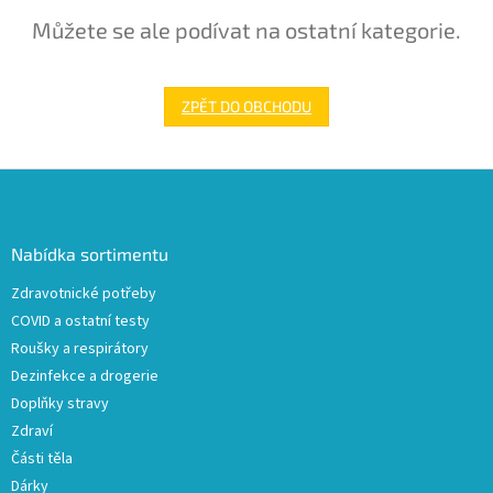
Můžete se ale podívat na ostatní kategorie.
ZPĚT DO OBCHODU
Z
á
p
a
Nabídka sortimentu
t
Zdravotnické potřeby
í
COVID a ostatní testy
Roušky a respirátory
Dezinfekce a drogerie
Doplňky stravy
Zdraví
Části těla
Dárky