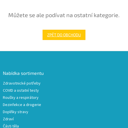
Můžete se ale podívat na ostatní kategorie.
ZPĚT DO OBCHODU
Z
á
p
a
Nabídka sortimentu
t
Zdravotnické potřeby
í
COVID a ostatní testy
Roušky a respirátory
Dezinfekce a drogerie
Doplňky stravy
Zdraví
Části těla