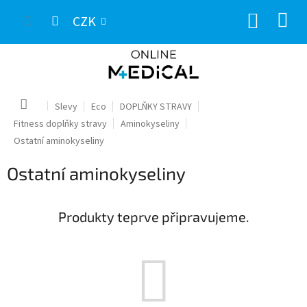
Přejít
NÁKUP
na
CZK
obsah
KOŠÍK
Domů
Slevy
Eco
DOPLŇKY STRAVY
Fitness doplňky stravy
Aminokyseliny
Ostatní aminokyseliny
Ostatní aminokyseliny
Produkty teprve připravujeme.