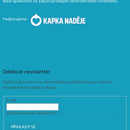
Naše společnost se zabývá prodejem zdravotnického sortimentu.
Podporujeme:
Odebírat newsletter
Vložte svůj e-mail a my vám budeme zasílat informace o nových
produktech na našem e-shopu.
E-mail
Vložením e-mailu souhlasíte s
podmínkami ochrany osobních údajů
PŘIHLÁSIT SE