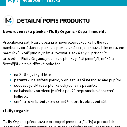
Popis
Hodnocení
Značka
DETAILNÍ POPIS PRODUKTU
Novorozenecká plenka - Fluffy Organic - Ospalí medvídci
Přebalovací set, který obsahuje novorozeneckou kalhotkovou
bambusovou látkovou plenku a plenku vkládací, s okouzlujícím motivem
medvídků, kteří jako by nám evokovali sladké sny. V přírodním
provedení Fluffy Organic jsou navíc plenky ještě jemnější, měkčí a
šetrnější k citlivé dětské pokožce!
na 2 - 6 kg váhy dítěte
patentek na snížení plenky v oblasti ještě nezhojeného pupíčku
součástí je vkládací plenka uchycená na patentky
na kalhotkovou plenu je třeba použít nepromokavé
svrchní
kalhotky
směr a rozmístění vzoru se může oproti zobrazení lišit
Fluffy Organic
Fluffy Organic představuje propojení jemnosti (Fluffy) a přírodních