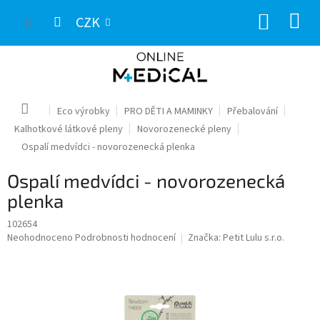
Přejít
NÁKUP
na
CZK
obsah
KOŠÍK
Domů
Eco výrobky
PRO DĚTI A MAMINKY
Přebalování
Kalhotkové látkové pleny
Novorozenecké pleny
Ospalí medvídci - novorozenecká plenka
Ospalí medvídci - novorozenecká
plenka
102654
Průměrné
Neohodnoceno
Podrobnosti hodnocení
Značka:
Petit Lulu s.r.o.
hodnocení
produktu
je
0,0
z
5