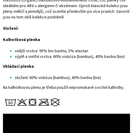
vlastností (Organic) bambusovo-biobavlněného froté, což plenky činí
ideálními pro děti s alergiemi či ekzémem. Oproti klasické kolekci jsou
pleny měkčí a jemnější, což oceníte především po více praních. Savostí
jsou na tom obě kolekce podobně.
Složení:
Kalhotková plenka
vnější vrstva: 95% bio bavlna, 5% elastan
výplň a vnitřní vrstva: 60% viskóza (bambus), 40% bavlna (bio)
Vkládací plenka
složení: 60% viskóza (bambus), 40% bavlna (bio)
Na kalhotkovou plenu je třeba použít nepromokavé
svrchní kalhotky.