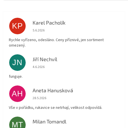
Karel Pacholík
KP
Hodnocení obchodu je 4 z 5 hvězdiček.
5.6.2026
Rychle vyřízeno, odesláno. Ceny příznivé, jen sortiment
omezený.
Jiří Nechvíl
JN
Hodnocení obchodu je 5 z 5 hvězdiček.
4.6.2026
funguje.
Aneta Hanusková
AH
Hodnocení obchodu je 5 z 5 hvězdiček.
28.5.2026
Vše v pořádku, rukavice se netrhají, velikost odpovídá.
Milan Tomandl
MT
Hodnocení obchodu je 5 z 5 hvězdiček.