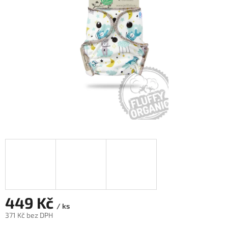
hvězdiček.
449 Kč
/ ks
371 Kč bez DPH