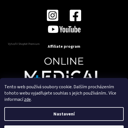
Vytvořil Shoptet Premium
Affiliate program
Tento web používá soubory cookie. Dalším procházením
Copyright 2025
OnlineMedical.cz
. Všechna práva
tohoto webu vyjadřujete souhlas s jejich používáním.. Více
vyhrazena.
informací
zde
.
Vytvořil a marketingově zajišťuje
HyperGroup.cz
Nastavení