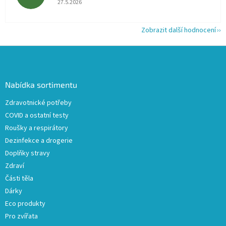
27.5.2026
Zobrazit další hodnocení
Z
á
p
a
Nabídka sortimentu
t
Zdravotnické potřeby
í
COVID a ostatní testy
Roušky a respirátory
Dezinfekce a drogerie
Doplňky stravy
Zdraví
Části těla
Dárky
Eco produkty
Pro zvířata