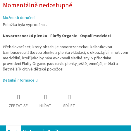
Měrná
Momentálně nedostupné
cena:
Možnosti doručení
Položka byla vyprodána…
Novorozenecká plenka - Fluffy Organic - Ospalí medvídci
Přebalovací set, který obsahuje novorozeneckou kalhotkovou
bambusovou látkovou plenku a plenku vkládací, s okouzlujícím motivem
medvídků, kteří jako by nám evokovali sladké sny. V přírodním
provedení Fluffy Organic jsou navíc plenky ještě jemnější, měkčí a
šetrnější k citlivé dětské pokožce!
Detailní informace
ZEPTAT SE
HLÍDAT
SDÍLET