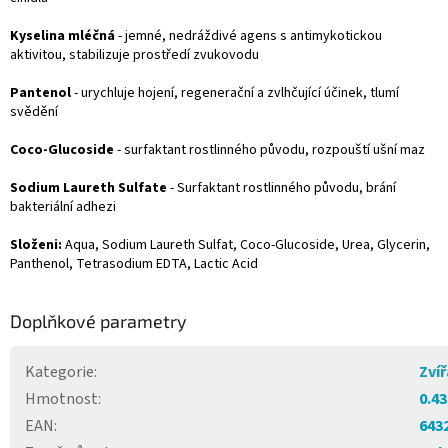
Kyselina mléčná
- jemné, nedráždivé agens s antimykotickou
aktivitou, stabilizuje prostředí zvukovodu
Pantenol
- urychluje hojení, regenerační a zvlhčující účinek, tlumí
svědění
Coco-Glucoside
- surfaktant rostlinného původu, rozpouští ušní maz
Sodium Laureth Sulfate
- Surfaktant rostlinného původu, brání
bakteriální adhezi
Složeni:
Aqua, Sodium Laureth Sulfat, Coco-Glucoside, Urea, Glycerin,
Panthenol, Tetrasodium EDTA, Lactic Acid
Doplňkové parametry
Kategorie
:
Zví
Hmotnost
:
0.43
EAN
:
643