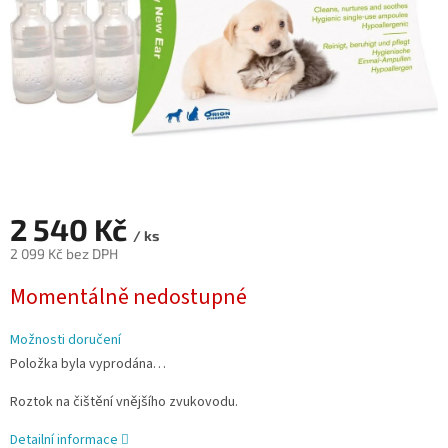
2 540 Kč
/ ks
2 099 Kč bez DPH
Měrná
Momentálně nedostupné
cena:
Možnosti doručení
Položka byla vyprodána…
Roztok na čištění vnějšího zvukovodu.
Detailní informace