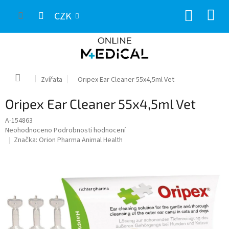
Přejít
NÁKUP
na
CZK
obsah
KOŠÍK
Domů
Zvířata
Oripex Ear Cleaner 55x4,5ml Vet
Oripex Ear Cleaner 55x4,5ml Vet
A-154863
Průměrné
Neohodnoceno
Podrobnosti hodnocení
hodnocení
Značka:
Orion Pharma Animal Health
produktu
je
0,0
z
5
hvězdiček.