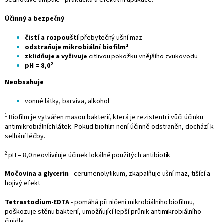
Jednotlivé ampule - praktická a efektivní aplikace.
Účinný a bezpečný
čistí a rozpouští
přebytečný ušní maz
1
odstraňuje mikrobiální biofilm
zklidňuje a vyživuje
citlivou pokožku vnějšího zvukovodu
2
pH = 8,0
Neobsahuje
vonné látky, barviva, alkohol
1
Biofilm je vytvářen masou bakterií, která je rezistentní vůči účinku
antimikrobiálních látek. Pokud biofilm není účinně odstraněn, dochází k
selhání léčby.
2
pH = 8,0 neovlivňuje účinek lokálně použitých antibiotik
Močovina a glycerin
- cerumenolytikum, zkapalňuje ušní maz, tišící a
hojivý efekt
Tetrastodium-EDTA
- pomáhá při ničení mikrobiálního biofilmu,
poškozuje stěnu bakterií, umožňující lepší průnik antimikrobiálního
činidla