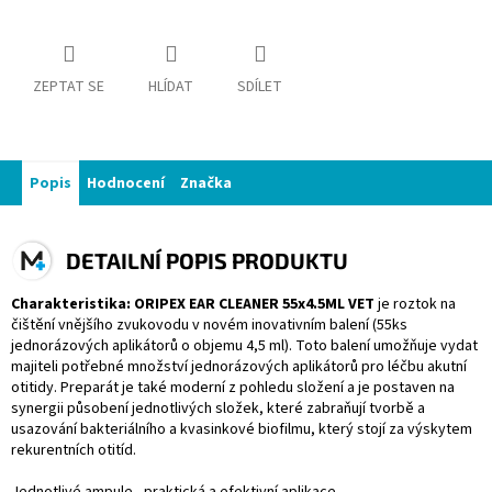
ZEPTAT SE
HLÍDAT
SDÍLET
Popis
Hodnocení
Značka
DETAILNÍ POPIS PRODUKTU
Charakteristika: ORIPEX EAR CLEANER 55x4.5ML VET
je roztok na
čištění vnějšího zvukovodu v novém inovativním balení (55ks
jednorázových aplikátorů o objemu 4,5 ml). Toto balení umožňuje vydat
majiteli potřebné množství jednorázových aplikátorů pro léčbu akutní
otitidy. Preparát je také moderní z pohledu složení a je postaven na
synergii působení jednotlivých složek, které zabraňují tvorbě a
usazování bakteriálního a kvasinkové biofilmu, který stojí za výskytem
rekurentních otitíd.