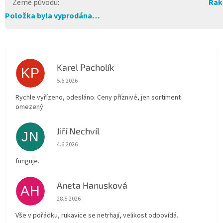
Země původu
:
Rak
Položka byla vyprodána…
Karel Pacholík
KP
Hodnocení obchodu je 4 z 5 hvězdiček.
5.6.2026
Rychle vyřízeno, odesláno. Ceny příznivé, jen sortiment
omezený.
Jiří Nechvíl
JN
Hodnocení obchodu je 5 z 5 hvězdiček.
4.6.2026
funguje.
Aneta Hanusková
AH
Hodnocení obchodu je 5 z 5 hvězdiček.
28.5.2026
Vše v pořádku, rukavice se netrhají, velikost odpovídá.