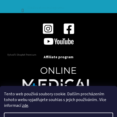
Sledovat na Instagramu
Vytvořil Shoptet Premium
Affiliate program
Tento web používá soubory cookie. Dalším procházením
Copyright 2025
OnlineMedical.cz
. Všechna práva
tohoto webu vyjadřujete souhlas s jejich používáním.. Více
vyhrazena.
informací
zde
.
Vytvořil a marketingově zajišťuje
HyperGroup.cz