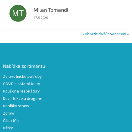
Milan Tomandl
MT
Hodnocení obchodu je 5 z 5 hvězdiček.
27.5.2026
Zobrazit další hodnocení
Z
á
p
a
Nabídka sortimentu
t
Zdravotnické potřeby
í
COVID a ostatní testy
Roušky a respirátory
Dezinfekce a drogerie
Doplňky stravy
Zdraví
Části těla
Dárky