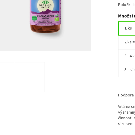
Položka 
Množste
1 ks
2 ks 
3 - 4 
5 a ví
Podpora d
Vitánie s
významný
činnost, 
stresem. P