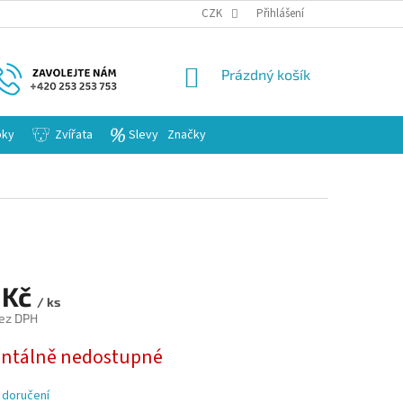
KARIERA
CZK
Přihlášení
NÁKUPNÍ
Prázdný košík
KOŠÍK
bky
Zvířata
Slevy
Značky
 Kč
/ ks
ez DPH
tálně nedostupné
 doručení