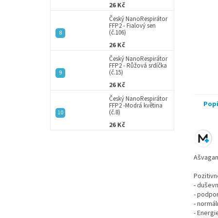
26 Kč
Český NanoRespirátor
FFP2 - Fialový sen
(č.106)
26 Kč
Český NanoRespirátor
FFP2 - Růžová srdíčka
(č.15)
26 Kč
Český NanoRespirátor
Pop
FFP2 -Modrá květina
(č.8)
26 Kč
Ašvagand
Pozitivn
- duševn
- podpor
- normál
- Energie