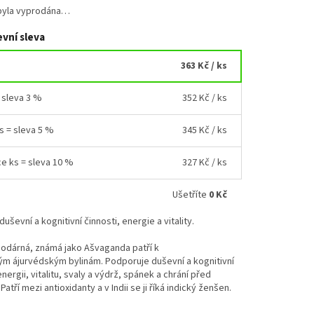
byla vyprodána…
vní sleva
363 Kč
/ ks
= sleva 3 %
352 Kč
/ ks
ks = sleva 5 %
345 Kč
/ ks
ce ks = sleva 10 %
327 Kč
/ ks
Ušetříte
0 Kč
uševní a kognitivní činnosti, energie a vitality.
nodárná, známá jako Ašvaganda patří k
m ájurvédským bylinám. Podporuje duševní a kognitivní
energii, vitalitu, svaly a výdrž, spánek a chrání před
atří mezi antioxidanty a v Indii se ji říká indický ženšen.