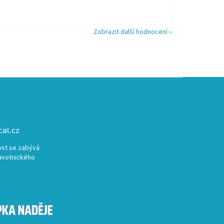
Zobrazit další hodnocení
al.cz
st se zabývá
avotnického