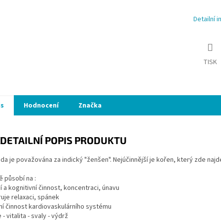
Detailní 
TISK
is
Hodnocení
Značka
DETAILNÍ POPIS PRODUKTU
a je považována za indický "ženšen". Nejúčinnější je kořen, který zde najd
ě působí na :
í a kognitivní činnost, koncentraci, únavu
uje relaxaci, spánek
ní činnost kardiovaskulárního systému
 - vitalita - svaly - výdrž