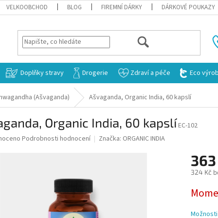
VELKOOBCHOD
BLOG
FIREMNÍ DÁRKY
DÁRKOVÉ POUKAZY
HLEDAT
Doplňky stravy
Drogerie
Zdraví a péče
Eco výro
hwagandha (Ašvaganda)
Ašvaganda, Organic India, 60 kapslí
ganda, Organic India, 60 kapslí
EC-102
né
noceno
Podrobnosti hodnocení
Značka:
ORGANIC INDIA
ní
363
u
324 Kč b
Měrná
Momen
cena:
ek.
Možnosti