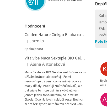
Doplň
Kate
Hmo
Hodnocení
EAN
:
Golden Nature Ginkgo Biloba extrakt 50:1 60mg, 100 kapslí
Poče
Jarmila
|
Položk
Hodnocení produktu je 5 z 5 hvězdiček.
Spokojenost
Vitalvibe Maca Sextuple BIO Gelatinized 3-Complex, 60 kapslí
Alena Antoňáková
|
Hodnocení produktu je 5 z 5 hvězdiček.
Maca Sextuple BIO Gelatinized 3-Complex -
užívám krátce, ale oceňuji, že mi
Rych
neovlivňuje trávení, co mi jiné výrobky z
ome
macy dělaly. Pociťuji zmírnění návalů, ale
ovlivňuje to moje usínání i když užívám
jenom jednu tobolku ráno, co je veliká
škoda. Ocenila bych i slabší verzi. Nechci
si prášek sypat, nemám tak přehled kolik