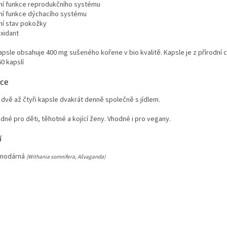
lní funkce reprodukčního systému
lní funkce dýchacího systému
ní stav pokožky
oxidant
psle obsahuje 400 mg sušeného kořene v bio kvalitě. Kapsle je z přírodní c
0 kapslí
kce
 dvě až čtyři kapsle dvakrát denně společně s jídlem.
dné pro děti, těhotné a kojící ženy. Vhodné i pro vegany.
í
 snodárná
(Withania somnifera, Ašvaganda)