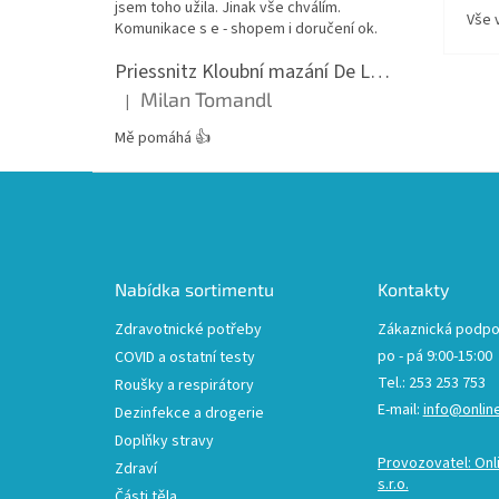
jsem toho užila. Jinak vše chválím.
Vše 
Komunikace s e - shopem i doručení ok.
Priessnitz Kloubní mazání De Luxe, 200ml
Milan Tomandl
|
Hodnocení produktu je 5 z 5 hvězdiček.
Mě pomáhá 👍
Z
á
p
a
t
Nabídka sortimentu
Kontakty
í
Zdravotnické potřeby
Zákaznická podpo
po - pá 9:00-15:00
COVID a ostatní testy
Tel.: 253 253 753
Roušky a respirátory
E-mail:
info@onlin
Dezinfekce a drogerie
Doplňky stravy
Provozovatel: Onl
Zdraví
s.r.o.
Části těla