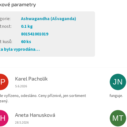
kové parametry
gorie
:
Ashwagandha (Ašvaganda)
tnost
:
0.1 kg
801541001019
t kusů
:
60 ks
a byla vyprodána…
Karel Pacholík
KP
JN
Hodnocení obchodu je 4 z 5 hvězdiček.
5.6.2026
le vyřízeno, odesláno. Ceny příznivé, jen sortiment
funguje.
zený.
Aneta Hanusková
AH
MT
Hodnocení obchodu je 5 z 5 hvězdiček.
28.5.2026