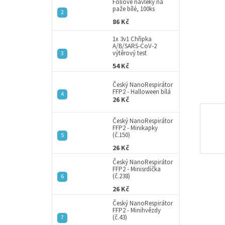
a
Fóliové návleky na
paže bílé, 100ks
n
86 Kč
e
l
1x 3v1 Chřipka
A/B/SARS-CoV-2
výtěrový test
54 Kč
Český NanoRespirátor
FFP2 - Halloween bílá
26 Kč
Český NanoRespirátor
FFP2 - Minikapky
(č.150)
26 Kč
Český NanoRespirátor
FFP2 - Minisrdíčka
(č.238)
26 Kč
Český NanoRespirátor
FFP2 - Minihvězdy
(č.43)