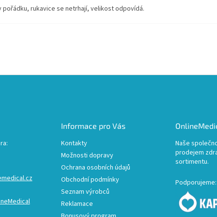
v pořádku, rukavice se netrhají, velikost odpovídá.
Informace pro Vás
OnlineMedic
ra:
Kontakty
Naše společno
prodejem zdr
Možnosti dopravy
sortimentu.
Ochrana osobních údajů
emedical.cz
Obchodní podmínky
Podporujeme:
Seznam výrobců
ineMedical
Reklamace
Bonusový program