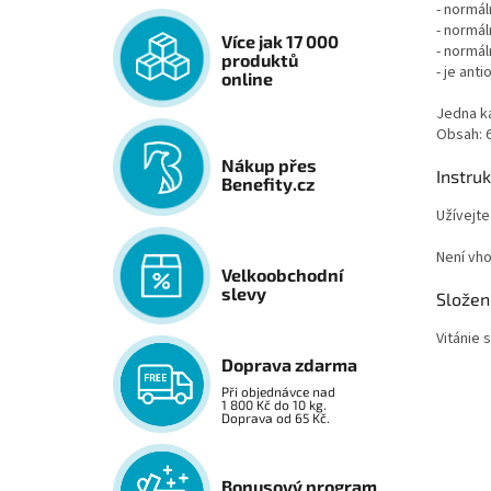
- normá
- normá
Více jak 17 000
- normál
produktů
- je anti
online
Jedna ka
Obsah: 6
Nákup přes
Instru
Benefity.cz
Užívejte
Není vho
Velkoobchodní
slevy
Složen
Vitánie
Doprava zdarma
Při objednávce nad
1 800 Kč do 10 kg.
Doprava od 65 Kč.
Bonusový program