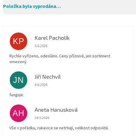
Položka byla vyprodána…
Karel Pacholík
KP
Hodnocení obchodu je 4 z 5 hvězdiček.
5.6.2026
Rychle vyřízeno, odesláno. Ceny příznivé, jen sortiment
omezený.
Jiří Nechvíl
JN
Hodnocení obchodu je 5 z 5 hvězdiček.
4.6.2026
funguje.
Aneta Hanusková
AH
Hodnocení obchodu je 5 z 5 hvězdiček.
28.5.2026
Vše v pořádku, rukavice se netrhají, velikost odpovídá.