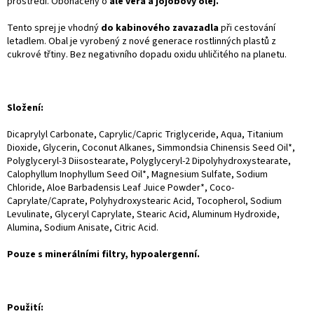
prostředí. Obohacený o
ale vera a jojobový olej.
Tento sprej je vhodný
do kabinového zavazadla
při cestování
letadlem. Obal je vyrobený z nové generace rostlinných plastů z
cukrové třtiny. Bez negativního dopadu oxidu uhličitého na planetu.
Složení:
Dicaprylyl Carbonate, Caprylic/Capric Triglyceride, Aqua, Titanium
Dioxide, Glycerin, Coconut Alkanes, Simmondsia Chinensis Seed Oil*,
Polyglyceryl-3 Diisostearate, Polyglyceryl-2 Dipolyhydroxystearate,
Calophyllum Inophyllum Seed Oil*, Magnesium Sulfate, Sodium
Chloride, Aloe Barbadensis Leaf Juice Powder*, Coco-
Caprylate/Caprate, Polyhydroxystearic Acid, Tocopherol, Sodium
Levulinate, Glyceryl Caprylate, Stearic Acid, Aluminum Hydroxide,
Alumina, Sodium Anisate, Citric Acid.
Pouze s minerálními filtry, hypoalergenní.
Použití: