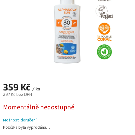
hvězdiček.
359 Kč
/ ks
297 Kč bez DPH
Měrná
Momentálně nedostupné
cena:
Možnosti doručení
Položka byla vyprodána…