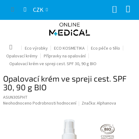
Přejít
NÁKUP
na
CZK
obsah
KOŠÍK
Domů
Eco výrobky
ECO KOSMETIKA
Eco péče o tělo
Opalovací krémy
Přípravky na opalování
Opalovací krém ve spreji cest. SPF 30, 90 g BIO
Opalovací krém ve spreji cest. SPF
30, 90 g BIO
ASUN30SPHT
Průměrné
Neohodnoceno
Podrobnosti hodnocení
Značka:
Alphanova
hodnocení
produktu
je
0,0
z
5