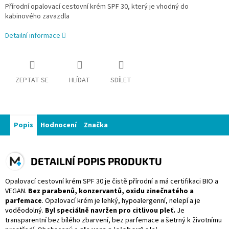
Přírodní opalovací cestovní krém SPF 30, který je vhodný do
kabinového zavazdla
Detailní informace
ZEPTAT SE
HLÍDAT
SDÍLET
Popis
Hodnocení
Značka
DETAILNÍ POPIS PRODUKTU
Opalovací cestovní krém SPF 30 je čistě přírodní a má certifikaci BIO a
VEGAN.
Bez parabenů, konzervantů, oxidu zinečnatého a
parfemace
. Opalovací krém je lehký, hypoalergenní, nelepí a je
voděodolný.
Byl speciálně navržen pro citlivou pleť.
Je
transparentní bez bílého zbarvení, bez parfemace a šetrný k životnímu