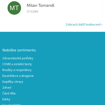
Milan Tomandl
MT
Hodnocení obchodu je 5 z 5 hvězdiček.
27.5.2026
Zobrazit další hodnocení
Z
á
p
a
Nabídka sortimentu
t
Zdravotnické potřeby
í
COVID a ostatní testy
Roušky a respirátory
Dezinfekce a drogerie
Doplňky stravy
Zdraví
Části těla
Dárky