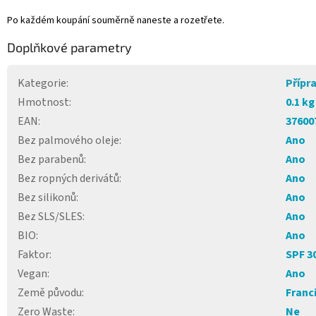
Po každém koupání souměrně naneste a rozetřete.
Doplňkové parametry
Kategorie
:
Přípr
Hmotnost
:
0.1 kg
EAN
:
37600
Bez palmového oleje
:
Ano
Bez parabenů
:
Ano
Bez ropných derivátů
:
Ano
Bez silikonů
:
Ano
Bez SLS/SLES
:
Ano
BIO
:
Ano
Faktor
:
SPF 3
Vegan
:
Ano
Země původu
:
Franc
Zero Waste
:
Ne