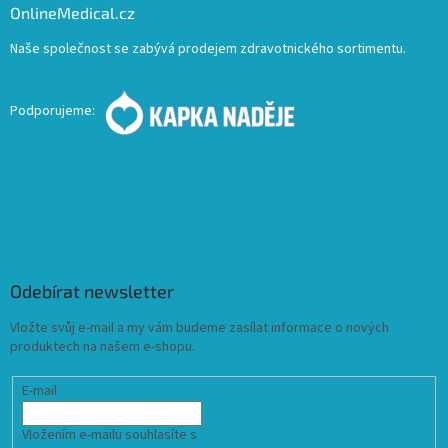
OnlineMedical.cz
Naše společnost se zabývá prodejem zdravotnického sortimentu.
Podporujeme:
Odebírat newsletter
Vložte svůj e-mail a my vám budeme zasílat informace o nových
produktech na našem e-shopu.
E-mail
Vložením e-mailu souhlasíte s
podmínkami ochrany osobních údajů