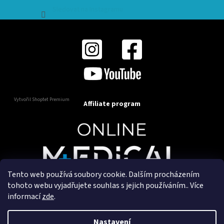
Sledovat na Instagramu
Vytvořil Shoptet Premium
Affiliate program
Tento web používá soubory cookie. Dalším procházením
Copyright 2025
OnlineMedical.cz
. Všechna práva
tohoto webu vyjadřujete souhlas s jejich používáním.. Více
vyhrazena.
informací
zde
.
Vytvořil a marketingově zajišťuje
HyperGroup.cz
Nastavení