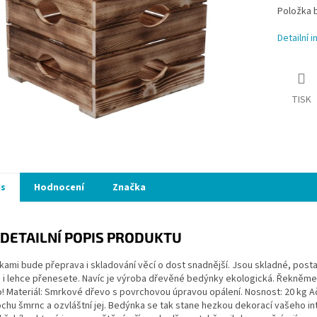
Položka 
Detailní 
TISK
is
Hodnocení
Značka
DETAILNÍ POPIS PRODUKTU
ami bude přeprava i skladování věcí o dost snadnější. Jsou skladné, postav
, i lehce přenesete. Navíc je výroba dřevěné bedýnky ekologická. Řekněm
! Materiál: Smrkové dřevo s povrchovou úpravou opálení. Nosnost: 20 kg Ačk
chu šmrnc a ozvláštní jej. Bedýnka se tak stane hezkou dekorací vašeho int