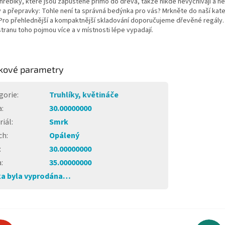
 hřebíky, které jsou zapuštěné přímo do dřeva, takže nikde nevyčnívají a 
a přepravky: Tohle není ta správná bedýnka pro vás? Mrkněte do naší kate
Pro přehlednější a kompaktnější skladování doporučujeme dřevěné regály. 
tranu toho pojmou více a v místnosti lépe vypadají.
kové parametry
gorie
:
Truhlíky, květináče
a
:
30.00000000
riál
:
Smrk
ch
:
Opálený
:
30.00000000
a
:
35.00000000
a byla vyprodána…