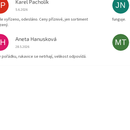
Karel Pacholík
KP
JN
Hodnocení obchodu je 4 z 5 hvězdiček.
5.6.2026
le vyřízeno, odesláno. Ceny příznivé, jen sortiment
funguje.
zený.
Aneta Hanusková
AH
MT
Hodnocení obchodu je 5 z 5 hvězdiček.
28.5.2026
v pořádku, rukavice se netrhají, velikost odpovídá.