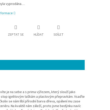
byla vyprodána…
informace
ZEPTAT SE
HLÍDAT
SDÍLET
íte je na sebe a s prima výřezem, který slouží jako
e stop igelitovým taškám a plastovým přepravkám. Vsaďte
oliv se nám líbí přírodní barva dřeva, opálení mu zase
eriéru. Na kvalitě nám záleží, proto jsme bedýnku navíc