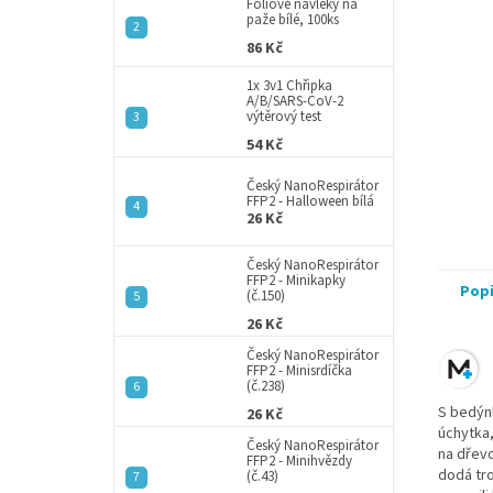
a
Fóliové návleky na
paže bílé, 100ks
n
86 Kč
e
l
1x 3v1 Chřipka
A/B/SARS-CoV-2
výtěrový test
54 Kč
Český NanoRespirátor
FFP2 - Halloween bílá
26 Kč
Český NanoRespirátor
FFP2 - Minikapky
Pop
(č.150)
26 Kč
Český NanoRespirátor
FFP2 - Minisrdíčka
(č.238)
S bedýnk
26 Kč
úchytka
Český NanoRespirátor
na dřevo
FFP2 - Minihvězdy
dodá tro
(č.43)