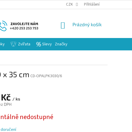
KARIERA
CZK
Přihlášení
NÁKUPNÍ
Prázdný košík
KOŠÍK
bky
Zvířata
Slevy
Značky
0 x 35 cm
CD-OPALPK3030/6
 Kč
/ ks
ez DPH
tálně nedostupné
 doručení