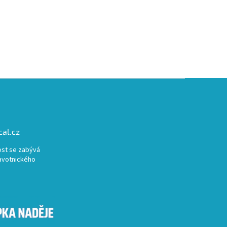
al.cz
st se zabývá
avotnického