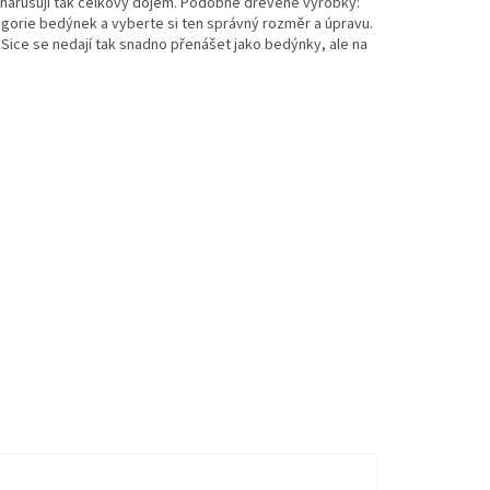
nenarušují tak celkový dojem. Podobné dřevěné výrobky:
gorie bedýnek a vyberte si ten správný rozměr a úpravu.
Sice se nedají tak snadno přenášet jako bedýnky, ale na