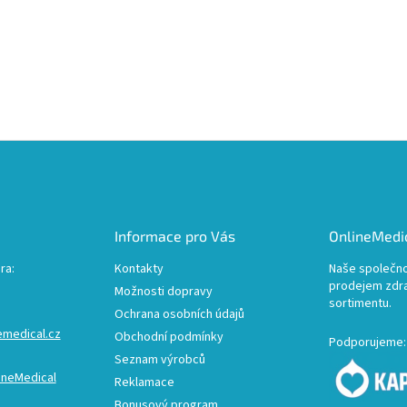
Informace pro Vás
OnlineMedic
ra:
Kontakty
Naše společno
prodejem zdr
Možnosti dopravy
sortimentu.
Ochrana osobních údajů
emedical.cz
Obchodní podmínky
Podporujeme:
Seznam výrobců
ineMedical
Reklamace
Bonusový program