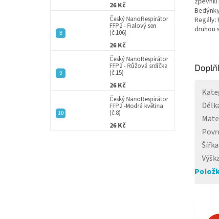
zpevnili
26 Kč
Bedýnky 
Český NanoRespirátor
Regály: 
FFP2 - Fialový sen
druhou s
(č.106)
26 Kč
Český NanoRespirátor
FFP2 - Růžová srdíčka
Doplň
(č.15)
26 Kč
Kate
Český NanoRespirátor
Délk
FFP2 -Modrá květina
(č.8)
Mate
26 Kč
Povr
Šířka
Výšk
Položk