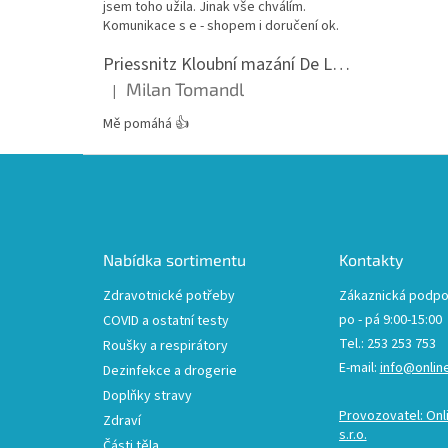
jsem toho užila. Jinak vše chválím.
Komunikace s e - shopem i doručení ok.
Priessnitz Kloubní mazání De Luxe, 200ml
Milan Tomandl
|
Hodnocení produktu je 5 z 5 hvězdiček.
Mě pomáhá 👍
Z
á
p
a
t
Nabídka sortimentu
Kontakty
í
Zdravotnické potřeby
Zákaznická podpo
po - pá 9:00-15:00
COVID a ostatní testy
Tel.: 253 253 753
Roušky a respirátory
E-mail:
info@onlin
Dezinfekce a drogerie
Doplňky stravy
Provozovatel: Onl
Zdraví
s.r.o.
Části těla