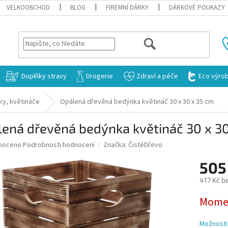
VELKOOBCHOD
BLOG
FIREMNÍ DÁRKY
DÁRKOVÉ POUKAZY
HLEDAT
Doplňky stravy
Drogerie
Zdraví a péče
Eco výro
íky, květináče
Opálená dřevěná bedýnka květináč 30 x 30 x 35 cm
ená dřevěná bedýnka květináč 30 x 3
né
noceno
Podrobnosti hodnocení
Značka:
ČistéDřevo
ní
505
u
417 Kč b
Měrná
Momen
cena:
ek.
Možnosti