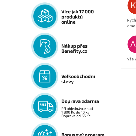
Více jak 17 000
produktů
Rych
online
ome
Nákup přes
Benefity.cz
Vše 
Velkoobchodní
slevy
Doprava zdarma
Při objednávce nad
1 800 Kč do 10 kg.
Doprava od 65 Kč.
Bonusový program