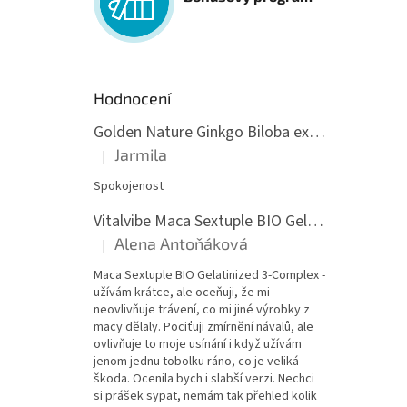
Hodnocení
Golden Nature Ginkgo Biloba extrakt 50:1 60mg, 100 kapslí
Jarmila
|
Hodnocení produktu je 5 z 5 hvězdiček.
Spokojenost
Vitalvibe Maca Sextuple BIO Gelatinized 3-Complex, 60 kapslí
Alena Antoňáková
|
Hodnocení produktu je 5 z 5 hvězdiček.
Maca Sextuple BIO Gelatinized 3-Complex -
užívám krátce, ale oceňuji, že mi
neovlivňuje trávení, co mi jiné výrobky z
macy dělaly. Pociťuji zmírnění návalů, ale
ovlivňuje to moje usínání i když užívám
jenom jednu tobolku ráno, co je veliká
škoda. Ocenila bych i slabší verzi. Nechci
si prášek sypat, nemám tak přehled kolik