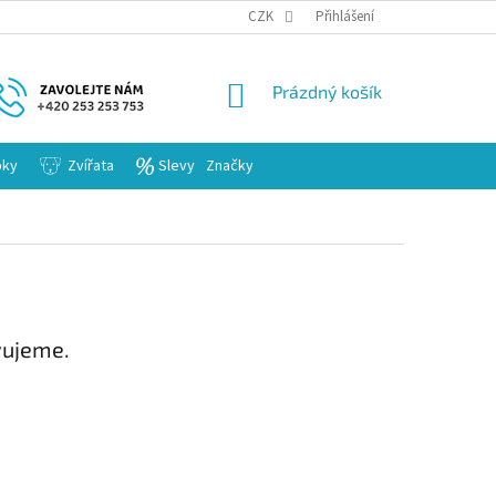
KARIERA
CZK
Přihlášení
NÁKUPNÍ
Prázdný košík
KOŠÍK
bky
Zvířata
Slevy
Značky
vujeme.