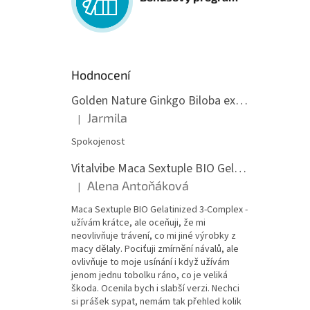
Hodnocení
Golden Nature Ginkgo Biloba extrakt 50:1 60mg, 100 kapslí
Jarmila
|
Hodnocení produktu je 5 z 5 hvězdiček.
Spokojenost
Vitalvibe Maca Sextuple BIO Gelatinized 3-Complex, 60 kapslí
Alena Antoňáková
|
Hodnocení produktu je 5 z 5 hvězdiček.
Maca Sextuple BIO Gelatinized 3-Complex -
užívám krátce, ale oceňuji, že mi
neovlivňuje trávení, co mi jiné výrobky z
macy dělaly. Pociťuji zmírnění návalů, ale
ovlivňuje to moje usínání i když užívám
jenom jednu tobolku ráno, co je veliká
škoda. Ocenila bych i slabší verzi. Nechci
si prášek sypat, nemám tak přehled kolik