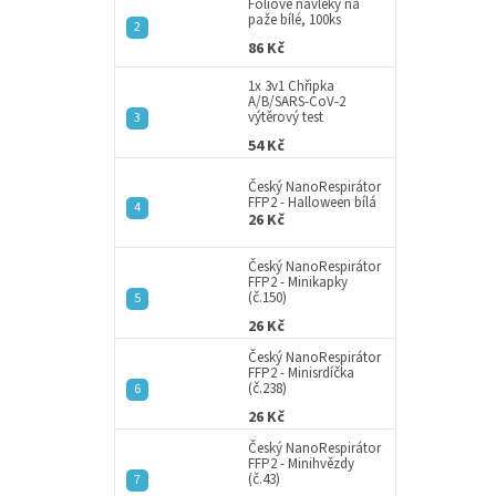
a
Fóliové návleky na
paže bílé, 100ks
n
86 Kč
e
l
1x 3v1 Chřipka
A/B/SARS-CoV-2
výtěrový test
54 Kč
Český NanoRespirátor
FFP2 - Halloween bílá
26 Kč
Český NanoRespirátor
FFP2 - Minikapky
(č.150)
26 Kč
Český NanoRespirátor
FFP2 - Minisrdíčka
(č.238)
26 Kč
Český NanoRespirátor
FFP2 - Minihvězdy
(č.43)