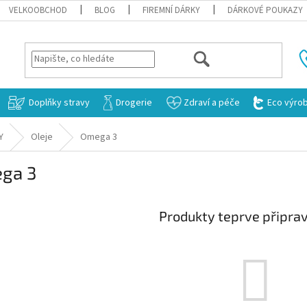
VELKOOBCHOD
BLOG
FIREMNÍ DÁRKY
DÁRKOVÉ POUKAZY
HLEDAT
Doplňky stravy
Drogerie
Zdraví a péče
Eco výro
Y
Oleje
Omega 3
ga 3
Produkty teprve připra