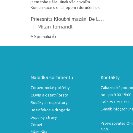
jsem toho užila. Jinak vše chválím.
Komunikace s e - shopem i doručení ok.
Priessnitz Kloubní mazání De Luxe, 200ml
Milan Tomandl
|
Hodnocení produktu je 5 z 5 hvězdiček.
Mě pomáhá 👍
Z
á
p
a
t
Nabídka sortimentu
Kontakty
í
Zdravotnické potřeby
Zákaznická podpo
po - pá 9:00-15:00
COVID a ostatní testy
Tel.: 253 253 753
Roušky a respirátory
E-mail:
info@onlin
Dezinfekce a drogerie
Doplňky stravy
Provozovatel: Onl
Zdraví
s.r.o.
Části těla