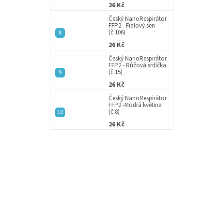
26 Kč
Český NanoRespirátor
FFP2 - Fialový sen
(č.106)
26 Kč
Český NanoRespirátor
FFP2 - Růžová srdíčka
(č.15)
26 Kč
Český NanoRespirátor
FFP2 -Modrá květina
(č.8)
26 Kč