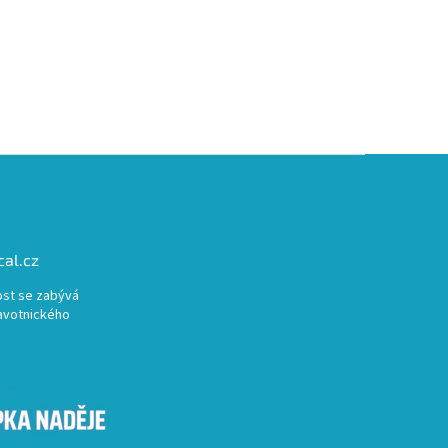
al.cz
st se zabývá
avotnického