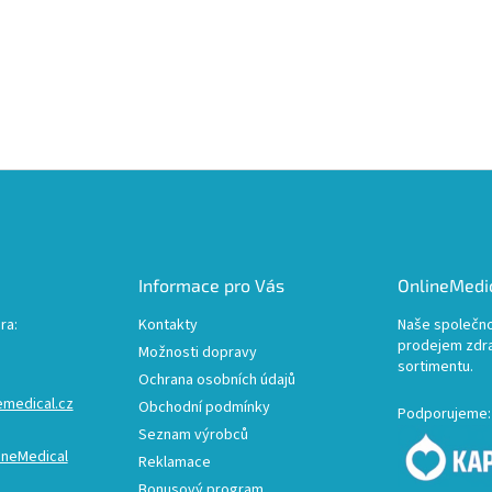
Informace pro Vás
OnlineMedic
ra:
Kontakty
Naše společno
prodejem zdr
Možnosti dopravy
sortimentu.
Ochrana osobních údajů
emedical.cz
Obchodní podmínky
Podporujeme:
Seznam výrobců
ineMedical
Reklamace
Bonusový program