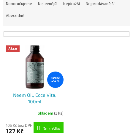
a
Doporučujeme
Nejlevnější
Nejdražší
Nejprodávanější
z
e
Abecedně
n
í
p
r
V
o
Akce
ý
d
p
u
i
k
s
t
p
149 Kč
ů
–14 %
r
o
Neem Oil, Ecce Vita,
d
100ml
u
k
Skladem
(1 ks)
t
ů
105 Kč bez DPH
Do košíku
127 Kč