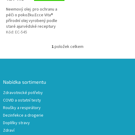
Neemový olej pro ochranu a
péči o pokožku.Ecce Vita®
přírodní olej vyrobený podle
staré ajurvédské receptury
spojením extraktu byliny Neem s
Kód:
EC-545
dalšími bylinnými extrakty jako...
1
položek celkem
O
v
l
Z
á
á
d
p
a
a
Nabídka sortimentu
c
t
í
Zdravotnické potřeby
í
p
COVID a ostatní testy
r
v
Roušky a respirátory
k
Dezinfekce a drogerie
y
Doplňky stravy
v
ý
Zdraví
p