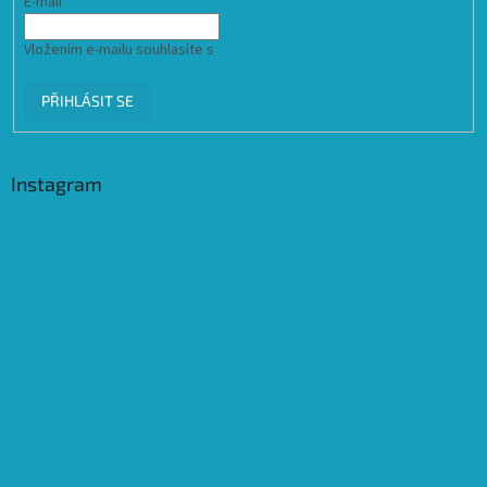
E-mail
Vložením e-mailu souhlasíte s
podmínkami ochrany osobních údajů
PŘIHLÁSIT SE
Instagram