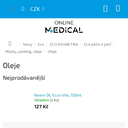
Přejít
NÁKUP
na
CZK
obsah
KOŠÍK
Domů
Slevy
Eco
ECO KOSMETIKA
Eco péče o pleť
Masky, peeling, oleje
Oleje
Oleje
Nejprodávanější
Neem Oil, Ecce Vita, 100ml
Skladem
(1 ks)
127 Kč
Ř