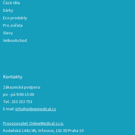
Části těla
i
Dárky
s
u
Eco produkty
Pro zvířata
Slevy
Velkoobchod
Kontakty
Zákaznická podpora:
po - pá 9:00-15:00
Tel.: 253 253 753
E-mail:
info@onlinemedical.cz
Provozovatel: OnlineMedical s.r.o.
Kodaňská 1441/46, Vršovice, 101 00 Praha 10