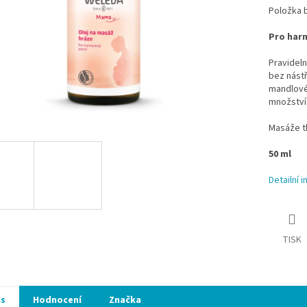
Položka 
Pro har
Pravidel
bez nástř
mandlovém
množství 
Masáže tk
50 ml
Detailní 
TISK
is
Hodnocení
Značka