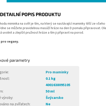
DETAILNÍ POPIS PRODUKTU
hodu miminka na svět je tím, na který se nastávající maminky těší ze všeho n
ýdne se můžete pravidelnou masáží hráze na den D pomalu připravovat. Ole
 uvolnit a zlepšit pružnost hráze a tím ji připravit na porod.
 pro vegany.
kové parametry
gorie
:
Pro maminky
tnost
:
0.1 kg
4001638095105
em
:
50 ml
 výroby
:
Švýcarsko
ováno na zvířatech
:
Ne