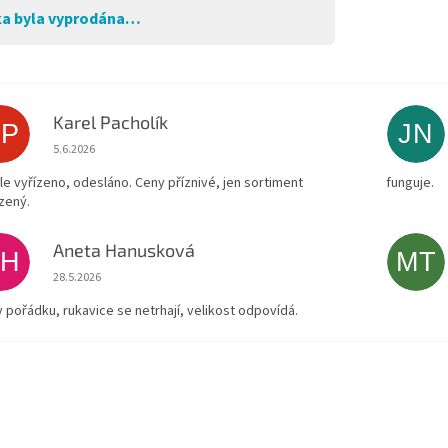
a byla vyprodána…
Karel Pacholík
KP
JN
Hodnocení obchodu je 4 z 5 hvězdiček.
5.6.2026
le vyřízeno, odesláno. Ceny příznivé, jen sortiment
funguje.
zený.
Aneta Hanusková
AH
MT
Hodnocení obchodu je 5 z 5 hvězdiček.
28.5.2026
v pořádku, rukavice se netrhají, velikost odpovídá.