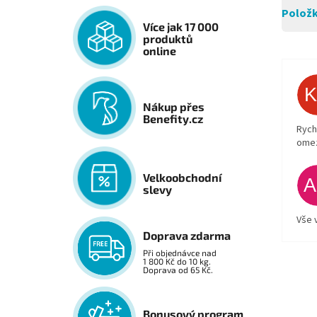
Položk
Více jak 17 000
produktů
online
Nákup přes
Benefity.cz
Rych
ome
Velkoobchodní
slevy
Vše 
Doprava zdarma
Při objednávce nad
1 800 Kč do 10 kg.
Doprava od 65 Kč.
Bonusový program