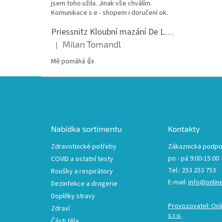
jsem toho užila. Jinak vše chválím.
Komunikace s e - shopem i doručení ok.
Priessnitz Kloubní mazání De Luxe, 200ml
Milan Tomandl
|
Hodnocení produktu je 5 z 5 hvězdiček.
Mě pomáhá 👍
Z
á
p
a
t
Nabídka sortimentu
Kontakty
í
Zdravotnické potřeby
Zákaznická podpo
po - pá 9:00-15:00
COVID a ostatní testy
Tel.: 253 253 753
Roušky a respirátory
E-mail:
info@onlin
Dezinfekce a drogerie
Doplňky stravy
Provozovatel: Onl
Zdraví
s.r.o.
Části těla