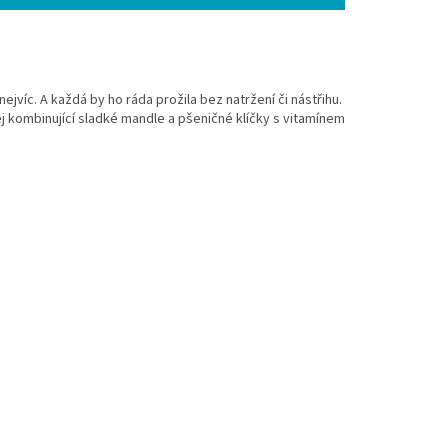
ejvíc. A každá by ho ráda prožila bez natržení či nástřihu.
j kombinující sladké mandle a pšeničné klíčky s vitamínem