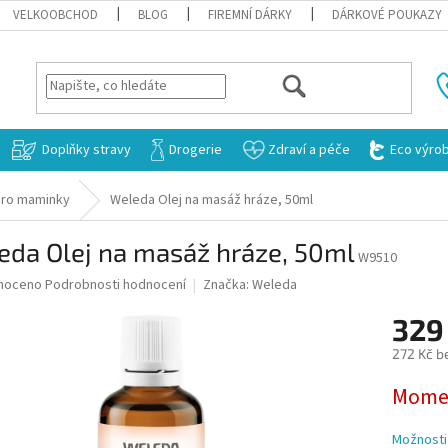
VELKOOBCHOD
BLOG
FIREMNÍ DÁRKY
DÁRKOVÉ POUKAZY
HLEDAT
Doplňky stravy
Drogerie
Zdraví a péče
Eco výro
ro maminky
Weleda Olej na masáž hráze, 50ml
eda Olej na masáž hráze, 50ml
W9510
né
noceno
Podrobnosti hodnocení
Značka:
Weleda
ní
329
u
272 Kč b
Měrná
Momen
cena:
ek.
Možnosti