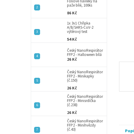
a
Fóliové návleky na
paže bílé, 100ks
n
86 Kč
e
l
1x 3v1 Chřipka
A/B/SARS-CoV-2
výtěrový test
54 Kč
Český NanoRespirátor
FFP2 - Halloween bílá
26 Kč
Český NanoRespirátor
FFP2 - Minikapky
(č.150)
26 Kč
Český NanoRespirátor
FFP2 - Minisrdíčka
(č.238)
26 Kč
Český NanoRespirátor
FFP2 - Minihvězdy
(č.43)
Pop