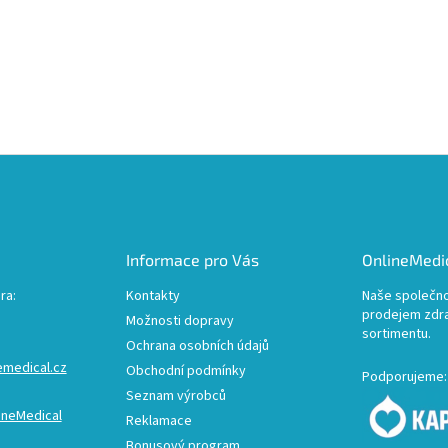
Informace pro Vás
OnlineMedic
ra:
Kontakty
Naše společno
prodejem zdr
Možnosti dopravy
sortimentu.
Ochrana osobních údajů
emedical.cz
Obchodní podmínky
Podporujeme:
Seznam výrobců
ineMedical
Reklamace
Bonusový program