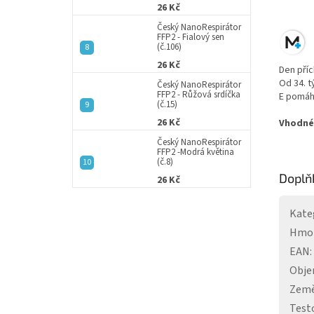
26 Kč
Český NanoRespirátor
FFP2 - Fialový sen
(č.106)
26 Kč
Den příc
Od 34. t
Český NanoRespirátor
FFP2 - Růžová srdíčka
E pomáhá
(č.15)
26 Kč
Vhodné
Český NanoRespirátor
FFP2 -Modrá květina
(č.8)
Doplň
26 Kč
Kate
Hmo
EAN
:
Obj
Země
Test