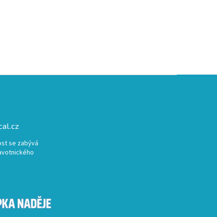
al.cz
st se zabývá
avotnického