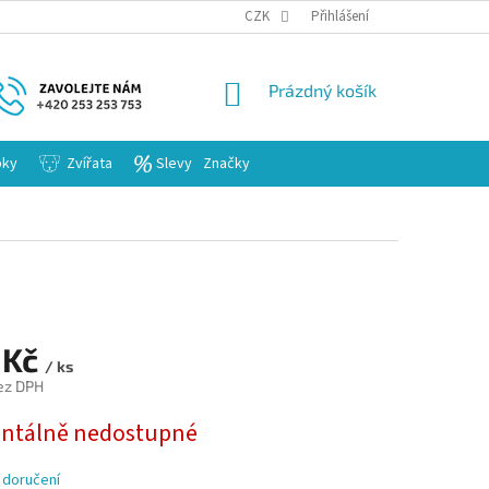
KARIERA
CZK
Přihlášení
NÁKUPNÍ
Prázdný košík
KOŠÍK
bky
Zvířata
Slevy
Značky
 Kč
/ ks
ez DPH
tálně nedostupné
 doručení