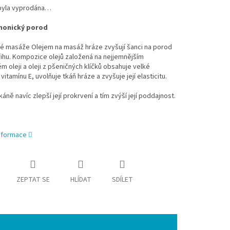
byla vyprodána…
monický porod
né masáže Olejem na masáž hráze zvyšují šanci na porod
ihu. Kompozice olejů založená na nejjemnějším
 oleji a oleji z pšeničných klíčků obsahuje velké
vitamínu E, uvolňuje tkáň hráze a zvyšuje její elasticitu.
áně navíc zlepší její prokrvení a tím zvýší její poddajnost.
informace
ZEPTAT SE
HLÍDAT
SDÍLET