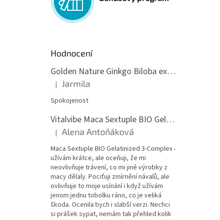
Hodnocení
Golden Nature Ginkgo Biloba extrakt 50:1 60mg, 100 kapslí
Jarmila
|
Hodnocení produktu je 5 z 5 hvězdiček.
Spokojenost
Vitalvibe Maca Sextuple BIO Gelatinized 3-Complex, 60 kapslí
Alena Antoňáková
|
Hodnocení produktu je 5 z 5 hvězdiček.
Maca Sextuple BIO Gelatinized 3-Complex -
užívám krátce, ale oceňuji, že mi
neovlivňuje trávení, co mi jiné výrobky z
macy dělaly. Pociťuji zmírnění návalů, ale
ovlivňuje to moje usínání i když užívám
jenom jednu tobolku ráno, co je veliká
škoda. Ocenila bych i slabší verzi. Nechci
si prášek sypat, nemám tak přehled kolik