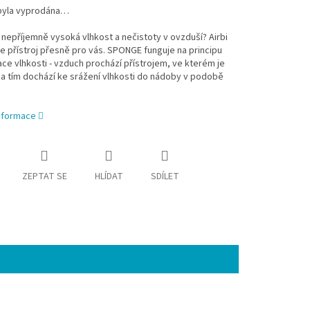
byla vyprodána…
 nepříjemně vysoká vlhkost a nečistoty v ovzduší? Airbi
 přístroj přesně pro vás. SPONGE funguje na principu
e vlhkosti - vzduch prochází přístrojem, ve kterém je
a tím dochází ke srážení vlhkosti do nádoby v podobě
informace
ZEPTAT SE
HLÍDAT
SDÍLET