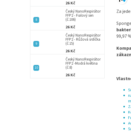
26 Kč
Za jede
Český NanoRespirátor
FFP2 - Fialový sen
(č.106)
Sponge
26 Kč
bakteri
Český NanoRespirátor
99,97 %
FFP2 - Růžová srdíčka
(č.15)
Kompak
26 Kč
zákazn
Český NanoRespirátor
FFP2 -Modrá květina
(č.8)
26 Kč
Vlastn
S
n
m
Z
K
F
A
S