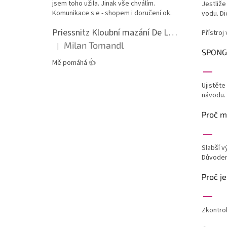
jsem toho užila. Jinak vše chválím.
Jestliže
Komunikace s e - shopem i doručení ok.
vodu. Di
Priessnitz Kloubní mazání De Luxe, 200ml
Přístroj
Milan Tomandl
|
Hodnocení produktu je 5 z 5 hvězdiček.
SPONGE
Mě pomáhá 👍
Ujistěte
návodu.
Proč m
Slabší v
Důvodem 
Proč j
Zkontrol