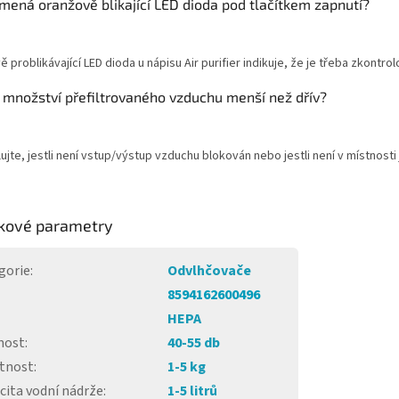
mená oranžově blikající LED dioda pod tlačítkem zapnutí?
 problikávající LED dioda u nápisu Air purifier indikuje, že je třeba zkontrolo
e množství přefiltrovaného vzduchu menší než dřív?
ujte, jestli není vstup/výstup vzduchu blokován nebo jestli není v místnosti 
kové parametry
gorie
:
Odvlhčovače
8594162600496
HEPA
nost
:
40-55 db
tnost
:
1-5 kg
cita vodní nádrže
:
1-5 litrů