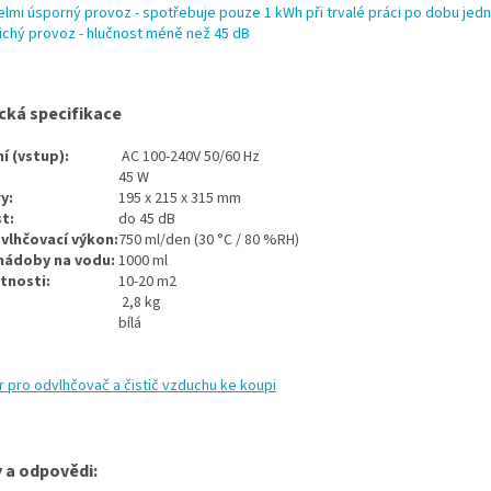
elmi úsporný provoz - spotřebuje pouze 1 kWh při trvalé práci po dobu jed
ichý provoz - hlučnost méně než 45 dB
cká specifikace
í (vstup):
AC 100-240V 50/60 Hz
45 W
y:
195 x 215 x 315 mm
t:
do 45 dB
vlhčovací výkon:
750 ml/den (30 °C / 80 %RH)
nádoby na vodu:
1000 ml
tnosti:
10-20 m2
2,8 kg
bílá
tr pro odvlhčovač a čistič vzduchu
ke koupi
 a odpovědi: