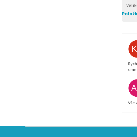
Veli
Položk
Rych
ome
Vše 
Z
á