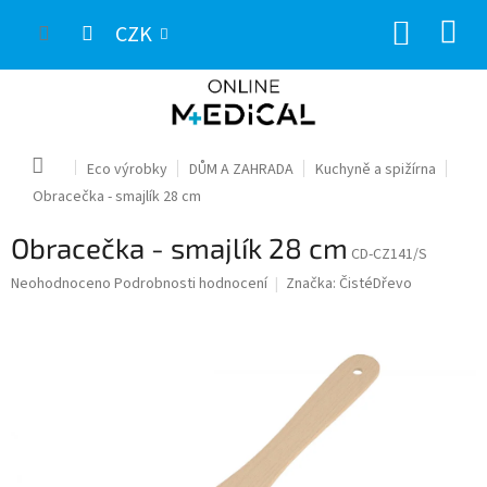
Přejít
NÁKUP
na
CZK
obsah
KOŠÍK
Domů
Eco výrobky
DŮM A ZAHRADA
Kuchyně a spižírna
Obracečka - smajlík 28 cm
Obracečka - smajlík 28 cm
CD-CZ141/S
Průměrné
Neohodnoceno
Podrobnosti hodnocení
Značka:
ČistéDřevo
hodnocení
produktu
je
0,0
z
5
hvězdiček.