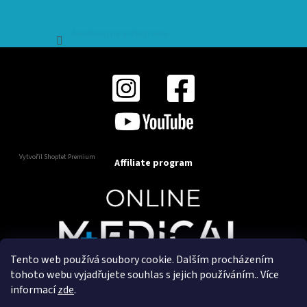
Sledovat na Instagramu
Vytvořil Shoptet Premium
Affiliate program
Tento web používá soubory cookie. Dalším procházením
Copyright 2025
OnlineMedical.cz
. Všechna práva
tohoto webu vyjadřujete souhlas s jejich používáním.. Více
vyhrazena.
informací
zde
.
Vytvořil a marketingově zajišťuje
HyperGroup.cz