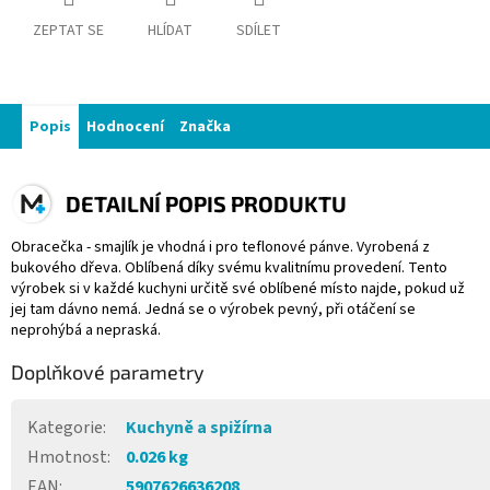
ZEPTAT SE
HLÍDAT
SDÍLET
Popis
Hodnocení
Značka
DETAILNÍ POPIS PRODUKTU
Obracečka - smajlík je vhodná i pro teflonové pánve. Vyrobená z
bukového dřeva. Oblíbená díky svému kvalitnímu provedení. Tento
výrobek si v každé kuchyni určitě své oblíbené místo najde, pokud už
jej tam dávno nemá. Jedná se o výrobek pevný, při otáčení se
neprohýbá a nepraská.
Doplňkové parametry
Kategorie
:
Kuchyně a spižírna
Hmotnost
:
0.026 kg
EAN
:
5907626636208