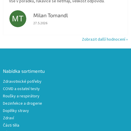
Vše v pořádku, rukavice se netrhají, velikost odpovídá.
Milan Tomandl
MT
Hodnocení obchodu je 5 z 5 hvězdiček.
27.5.2026
Zobrazit další hodnocení
Z
á
p
a
Nabídka sortimentu
t
Zdravotnické potřeby
í
COVID a ostatní testy
Roušky a respirátory
Dezinfekce a drogerie
Doplňky stravy
Zdraví
Části těla