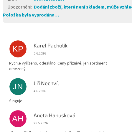
Upozornění
:
Dodání zboží, které není skladem, může vzhled
Položka byla vyprodána…
Karel Pacholík
KP
Hodnocení obchodu je 4 z 5 hvězdiček.
5.6.2026
Rychle vyřízeno, odesláno. Ceny příznivé, jen sortiment
omezený.
Jiří Nechvíl
JN
Hodnocení obchodu je 5 z 5 hvězdiček.
4.6.2026
funguje.
Aneta Hanusková
AH
Hodnocení obchodu je 5 z 5 hvězdiček.
28.5.2026