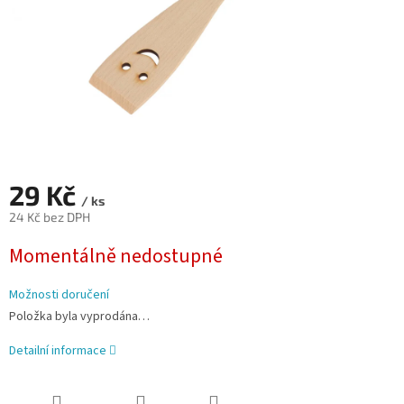
29 Kč
/ ks
24 Kč bez DPH
Měrná
Momentálně nedostupné
cena:
Možnosti doručení
Položka byla vyprodána…
Detailní informace