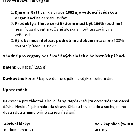
O certifikátu I'm Vegan:
Djurens Rätt
vznikla v roce
1882
a je
vedoucí švédskou
organizací
na ochranu zvířat.
Produkty s tímto certifikátem musí být 100% rostlinné
–
nesmí obsahovat živočišné složky ani být testovány na
zvířatech.
Výrobci musí doložit podrobnou dokumentaci
pro 100%
ověření původu surovin.
Vhodné pro vegany bez živočišných složek a balastních přísad.
Balení:
60 kapslí (28,5 g)
Dávkování:
Berte 2 kapsle denně s jídlem, kdykoli během dne.
Upozornění:
Nevhodné pro těhotné a kojící ženy. Nepřekračujte doporučenou denní
dávku. Neslouží jako náhrada stravy. Skladujte v chladu a suchu, mimo
dosah dětí a mimo přímé sluneční záření.
Aktivní látky:
ve 2 kapslích (% RH
Kurkuma extrakt
400 mg