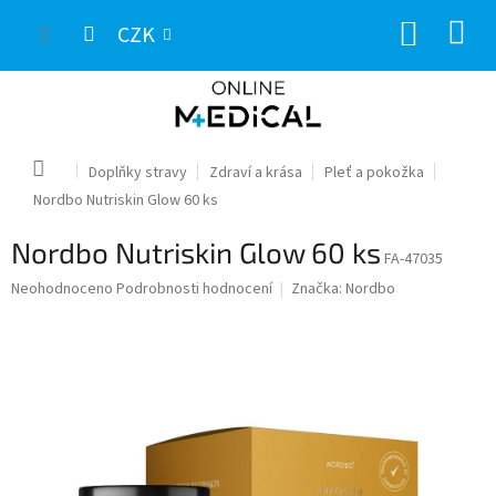
Přejít
NÁKUP
na
CZK
obsah
KOŠÍK
Domů
Doplňky stravy
Zdraví a krása
Pleť a pokožka
Nordbo Nutriskin Glow 60 ks
Nordbo Nutriskin Glow 60 ks
FA-47035
Průměrné
Neohodnoceno
Podrobnosti hodnocení
Značka:
Nordbo
hodnocení
produktu
je
0,0
z
5
hvězdiček.