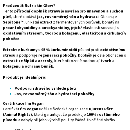
Proč zvolit Nutriskin Glow?
Tento
přírodní doplněk stravy
je navržen pro
unavenou a suchou
pleť
, které dodává
jas, rovnoměrný tón a hydrataci
. Obsahuje
Sepitone™
, unikátní extrakt z fermentovaných borůvek, bohatý na
proantokyanidiny a antokyanidiny
, jejichž vlastnosti souvisejí s
oxidativním stresem, tvorbou kolagenu, elasticitou a cirkulací v
pokožce
.
Extrakt z kurkumy
s
95 % kurkuminoidů
působí proti
oxidativnímu
stresu
a podporuje
regeneraci pokožky
. Doplněk je dále obohacen o
extrakt ze šípků
a
aceroly
, které přirozeně podporují
tvorbu
kolagenu a ochranu buněk
.
Produkt je ideální pro:
Podporu zdravého vzhledu pleti
Jas, rovnoměrný tón a hydrataci pokožky
Certifikace I'm Vegan
Certifikát
I'm Vegan
uděluje švédská organizace
Djurens Rätt
(Animal Rights)
, která garantuje, že produkt je
100% rostlinného
původu
a nebyly při jeho výrobě použity žádné živočišné složky.