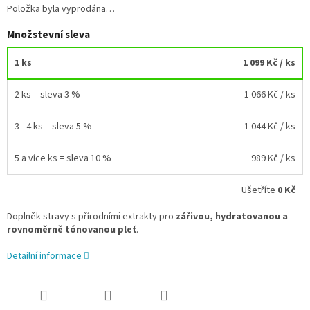
Položka byla vyprodána…
Množstevní sleva
1 ks
1 099 Kč
/ ks
2 ks = sleva 3 %
1 066 Kč
/ ks
3 - 4 ks = sleva 5 %
1 044 Kč
/ ks
5 a více ks = sleva 10 %
989 Kč
/ ks
Ušetříte
0 Kč
Doplněk stravy s přírodními extrakty pro
zářivou, hydratovanou a
rovnoměrně tónovanou pleť
.
Detailní informace