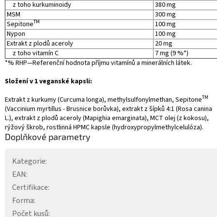
z toho kurkuminoidy
380 mg
MSM
300 mg
TM
Sepitone
100 mg
Nypon
100 mg
Extrakt z plodů aceroly
20 mg
z toho vitamín C
7 mg (9 %*)
*% RHP—Referenční hodnota příjmu vitamínů a minerálních látek.
Složení v 1 veganské kapsli:
TM
Extrakt z kurkumy (Curcuma longa), methylsulfonylmethan, Sepitone
(Vaccinium myrtillus - Brusnice borůvka), extrakt z šípků 4:1 (Rosa canina
L.), extrakt z plodů aceroly (Mapighia emarginata), MCT olej (z kokosu),
rýžový škrob, rostlinná HPMC kapsle (hydroxypropylmethylcelulóza).
Doplňkové parametry
Kategorie
:
EAN
:
Certifikace
:
Forma
:
Počet kusů
: