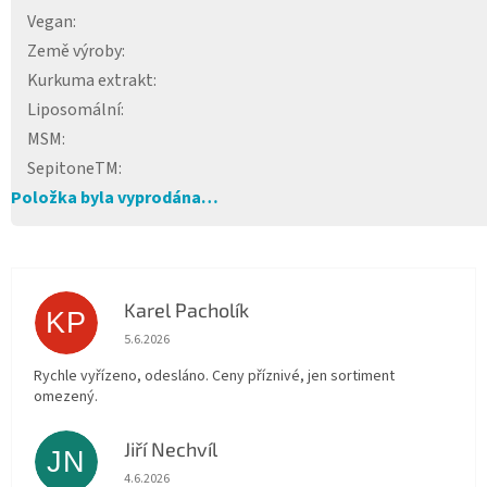
Vegan
:
Země výroby
:
Kurkuma extrakt
:
Liposomální
:
MSM
:
SepitoneTM
:
Položka byla vyprodána…
Karel Pacholík
KP
Hodnocení obchodu je 4 z 5 hvězdiček.
5.6.2026
Rychle vyřízeno, odesláno. Ceny příznivé, jen sortiment
omezený.
Jiří Nechvíl
JN
Hodnocení obchodu je 5 z 5 hvězdiček.
4.6.2026