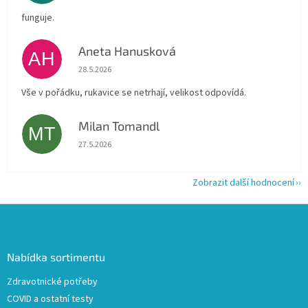
funguje.
Aneta Hanusková
AH
Hodnocení obchodu je 5 z 5 hvězdiček.
28.5.2026
Vše v pořádku, rukavice se netrhají, velikost odpovídá.
Milan Tomandl
MT
Hodnocení obchodu je 5 z 5 hvězdiček.
27.5.2026
Zobrazit další hodnocení
Z
á
p
a
Nabídka sortimentu
t
Zdravotnické potřeby
í
COVID a ostatní testy