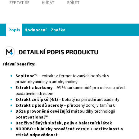
ZEPTAT SE
HLÍDAT
SDÍLET
Popis
Hodnocení
Značka
DETAILNÍ POPIS PRODUKTU
Hlavní benefity:
Sepitone™
– extrakt z fermentovaných borůvek s
proantokyanidiny a antokyanidiny
Extrakt z kurkumy
– 95 % kurkuminoidů pro ochranu před
oxidativním stresem
Extrakt ze šípků (4:1)
– bohatý na přírodní antioxidanty
Extrakt z plodů aceroly
– přirozený zdroj vitamínu C
Dóza provoněná osvěžující mátou
díky technologii
ScentSational™
Bez živočišných složek, pojiv a balastních látek
NORDBO
=
klinicky prověřené zdroje + udržitelnost a
etická odpovědnost