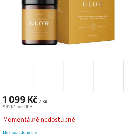
1 099 Kč
/ ks
981 Kč bez DPH
Měrná
Momentálně nedostupné
cena:
Možnosti doručení