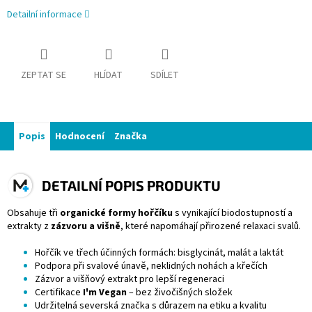
Detailní informace
ZEPTAT SE
HLÍDAT
SDÍLET
Popis
Hodnocení
Značka
DETAILNÍ POPIS PRODUKTU
Obsahuje tři
organické formy hořčíku
s vynikající biodostupností a
extrakty z
zázvoru a višně
, které napomáhají přirozené relaxaci svalů.
Hořčík ve třech účinných formách: bisglycinát, malát a laktát
Podpora při svalové únavě, neklidných nohách a křečích
Zázvor a višňový extrakt pro lepší regeneraci
Certifikace
I'm Vegan
– bez živočišných složek
Udržitelná severská značka s důrazem na etiku a kvalitu