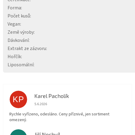
Forma
:
Počet kusů
:
Vegan
:
Země výroby
:
Dávkování
:
Extrakt ze zázvoru
:
Hořčík
:
Liposomální
:
Karel Pacholík
KP
Hodnocení obchodu je 4 z 5 hvězdiček.
5.6.2026
Rychle vyřízeno, odesláno. Ceny příznivé, jen sortiment
omezený.
Jiří Nechvíl