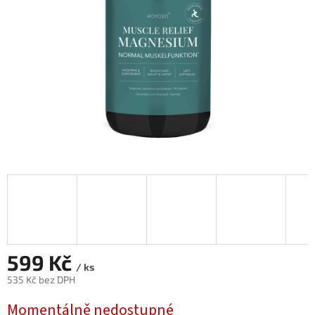
599 Kč
/ ks
535 Kč bez DPH
Měrná
Momentálně nedostupné
cena: