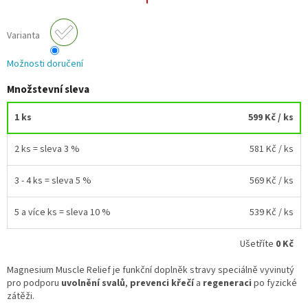
Varianta
Možnosti doručení
Množstevní sleva
1 ks
599 Kč
/ ks
2 ks = sleva 3 %
581 Kč
/ ks
3 - 4 ks = sleva 5 %
569 Kč
/ ks
5 a více ks = sleva 10 %
539 Kč
/ ks
Ušetříte
0 Kč
Magnesium Muscle Relief je funkční doplněk stravy speciálně vyvinutý
pro podporu
uvolnění svalů
,
prevenci křečí
a
regeneraci
po fyzické
zátěži.