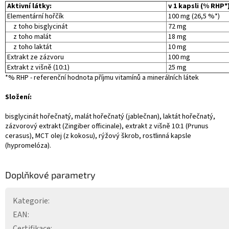
Aktivní látky:
v 1 kapsli (% RHP*
Elementární hořčík
100 mg (26,5 %*)
z toho bisglycinát
72 mg
z toho malát
18 mg
z toho laktát
10 mg
Extrakt ze zázvoru
100 mg
Extrakt z višně (10:1)
25 mg
*% RHP - referenční hodnota příjmu vitamínů a minerálních látek
Složení:
bisglycinát hořečnatý, malát hořečnatý (jablečnan), laktát hořečnatý,
zázvorový extrakt (Zingiber officinale), extrakt z višně 10:1 (Prunus
cerasus), MCT olej (z kokosu), rýžový škrob, rostlinná kapsle
(hypromelóza).
Doplňkové parametry
Kategorie
:
EAN
:
Certifikace
: