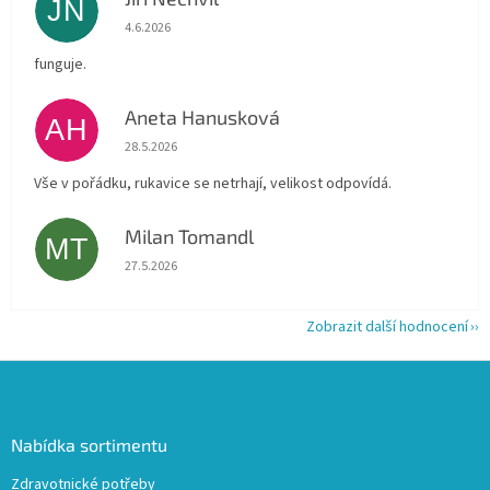
JN
Hodnocení obchodu je 5 z 5 hvězdiček.
4.6.2026
funguje.
Aneta Hanusková
AH
Hodnocení obchodu je 5 z 5 hvězdiček.
28.5.2026
Vše v pořádku, rukavice se netrhají, velikost odpovídá.
Milan Tomandl
MT
Hodnocení obchodu je 5 z 5 hvězdiček.
27.5.2026
Zobrazit další hodnocení
Z
á
p
a
Nabídka sortimentu
t
Zdravotnické potřeby