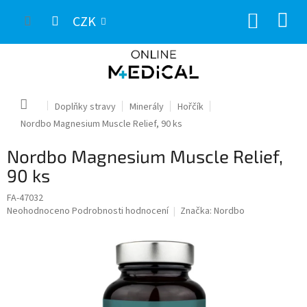
Přejít
NÁKUP
na
CZK
obsah
KOŠÍK
Domů
Doplňky stravy
Minerály
Hořčík
Nordbo Magnesium Muscle Relief, 90 ks
Nordbo Magnesium Muscle Relief,
90 ks
FA-47032
Průměrné
Neohodnoceno
Podrobnosti hodnocení
Značka:
Nordbo
hodnocení
produktu
je
0,0
z
5
hvězdiček.