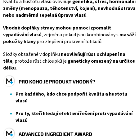
Kvalitu a hustotu vlasů ovlivňuje
genetika, stres, hormonální
změny (menopauza, těhotenství, kojení), nevhodná strava
nebo nadměrná tepelná úprava vlasů
.
Vhodné doplňky stravy mohou pomoci zpomalit
vypadávání vlasů
, zejména pokud jsou kombinovány s
masáží
pokožky hlavy
pro zlepšení prokrvení folikulů.
Složky obsažené v doplňku
neovlivňují růst ochlupení na
těle
, protože růst chloupků je
geneticky omezený na určitou
délku
.
PRO KOHO JE PRODUKT VHODNÝ?
Pro každého, kdo chce podpořit kvalitu a hustotu
vlasů
Pro ty, kteří hledají efektivní řešení proti vypadávání
vlasů
ADVANCED INGREDIENT AWARD