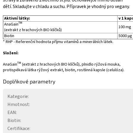
dětí. Skladujte v chladu a suchu. Přípravek je vhodný pro vegany.
Aktivní látky:
v 1 kap
TM
AnaGain
100 mg
(extrakt z hrachových BIO klíčků)
Biotin
5000 µg 
* RHP - Referenční hodnota příjmu vitamínů a minerálních látek.
Složení:
TM
AnaGain
(extrakt z hrachových BIO klíčků), plnidlo rýžová mouka,
protispékavá látka rýžový extrakt, biotin, rostlinná kapsle (celulóza).
Doplňkové parametry
Kategorie
:
Hmotnost
:
EAN
:
Biotin
:
Certifikace
: