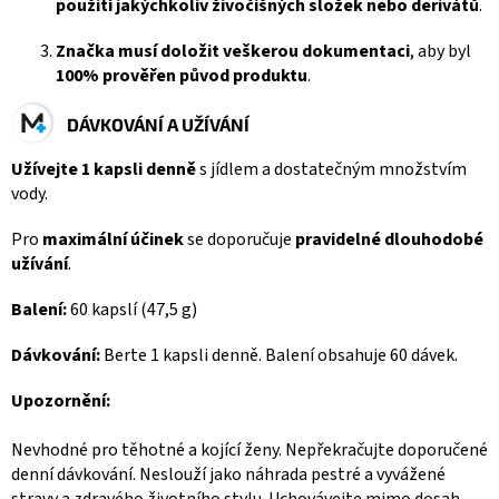
použití jakýchkoliv živočišných složek nebo derivátů
.
Značka musí doložit veškerou dokumentaci
, aby byl
100% prověřen původ produktu
.
DÁVKOVÁNÍ A UŽÍVÁNÍ
Užívejte 1 kapsli denně
s jídlem a dostatečným množstvím
vody.
Pro
maximální účinek
se doporučuje
pravidelné dlouhodobé
užívání
.
Balení:
60 kapslí (47,5 g)
Dávkování:
Berte 1 kapsli denně. Balení obsahuje 60 dávek.
Upozornění:
Nevhodné pro těhotné a kojící ženy. Nepřekračujte doporučené
denní dávkování. Neslouží jako náhrada pestré a vyvážené
stravy a zdravého životního stylu. Uchovávejte mimo dosah