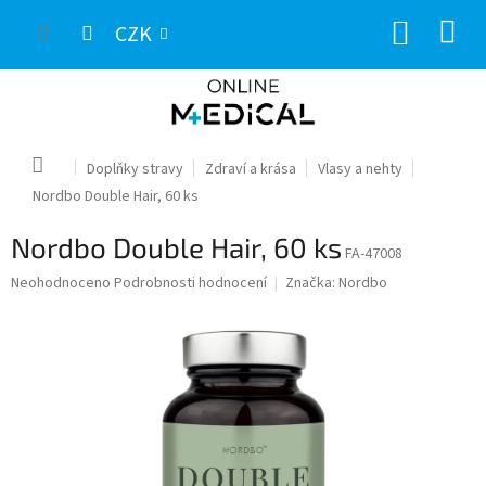
Přejít
NÁKUP
na
CZK
obsah
KOŠÍK
Domů
Doplňky stravy
Zdraví a krása
Vlasy a nehty
Nordbo Double Hair, 60 ks
Nordbo Double Hair, 60 ks
FA-47008
Průměrné
Neohodnoceno
Podrobnosti hodnocení
Značka:
Nordbo
hodnocení
produktu
je
0,0
z
5
hvězdiček.