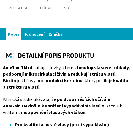
ZEPTAT SE
HLÍDAT
SDÍLET
Popis
Hodnocení
Značka
DETAILNÍ POPIS PRODUKTU
AnaGainTM
obsahuje složky, které
stimulují vlasové folikuly,
podporují mikrocirkulaci živin a redukují ztrátu vlasů
.
Biotin
je klíčový pro
produkci keratinu
, který posiluje
kvalitu
a strukturu vlasů
.
Klinická studie ukázala, že
po dvou měsících užívání
AnaGainTM došlo ke snížení vypadávání vlasů o 37 %
a k
viditelnému
zpevnění vlasových vláken
.
Pro kvalitní a husté vlasy (proti vypadávání)