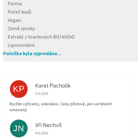
Forma
:
Počet kusů
:
Vegan
:
Země výroby
:
Extrakt z hrachových BIO klíčků
:
Liposomální
:
Položka byla vyprodána…
Karel Pacholík
KP
Hodnocení obchodu je 4 z 5 hvězdiček.
5.6.2026
Rychle vyřízeno, odesláno. Ceny příznivé, jen sortiment
omezený.
Jiří Nechvíl
JN
Hodnocení obchodu je 5 z 5 hvězdiček.
4.6.2026