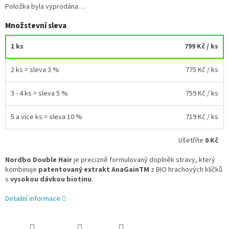
Položka byla vyprodána…
Množstevní sleva
1 ks
799 Kč
/ ks
2 ks = sleva 3 %
775 Kč
/ ks
3 - 4 ks = sleva 5 %
759 Kč
/ ks
5 a více ks = sleva 10 %
719 Kč
/ ks
Ušetříte
0 Kč
Nordbo Double Hair
je precizně formulovaný doplněk stravy, který
kombinuje
patentovaný extrakt AnaGainTM
z BIO hrachových klíčků
s
vysokou dávkou biotinu
.
Detailní informace