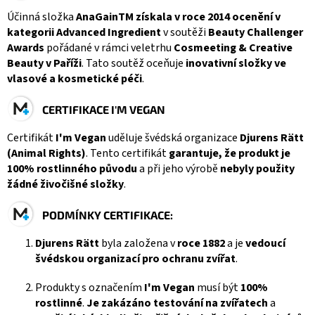
Účinná složka
AnaGainTM získala v roce 2014 ocenění v
kategorii Advanced Ingredient
v soutěži
Beauty Challenger
Awards
pořádané v rámci veletrhu
Cosmeeting & Creative
Beauty v Paříži
. Tato soutěž oceňuje
inovativní složky ve
vlasové a kosmetické péči
.
CERTIFIKACE I'M VEGAN
Certifikát
I'm Vegan
uděluje švédská organizace
Djurens Rätt
(Animal Rights)
. Tento certifikát
garantuje, že produkt je
100% rostlinného původu
a při jeho výrobě
nebyly použity
žádné živočišné složky
.
PODMÍNKY CERTIFIKACE:
Djurens Rätt
byla založena v
roce 1882
a je
vedoucí
švédskou organizací pro ochranu zvířat
.
Produkty s označením
I'm Vegan
musí být
100%
rostlinné
.
Je zakázáno testování na zvířatech
a