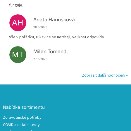
funguje.
Aneta Hanusková
AH
Hodnocení obchodu je 5 z 5 hvězdiček.
28.5.2026
Vše v pořádku, rukavice se netrhají, velikost odpovídá.
Milan Tomandl
MT
Hodnocení obchodu je 5 z 5 hvězdiček.
27.5.2026
Zobrazit další hodnocení
Z
á
p
a
Nabídka sortimentu
t
Zdravotnické potřeby
í
COVID a ostatní testy