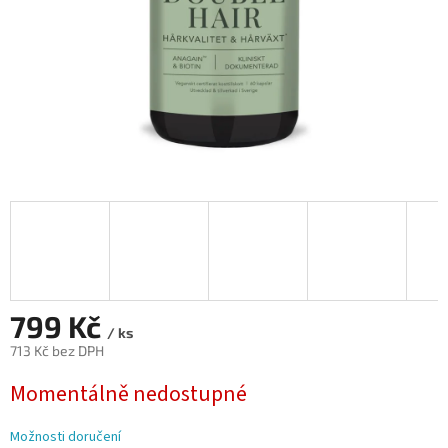
799 Kč
/ ks
713 Kč bez DPH
Měrná
Momentálně nedostupné
cena:
Možnosti doručení