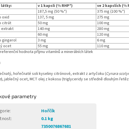
 látky:
v 1 kapsli (% RHP*)
ve 2 kapslích (%
187,5 mg (50 %*)
375 mg (100 %*)
 oxid
137, 5 mg
275 mg
citrát
50 mg
100 mg
 extrakt
140 mg
280 mg
60 mg
120 mg
 gingerol
3 mg
6 mg
ý ocet
55 mg
110 mg
referenční hodnota příjmu vitamínů a minerálních látek
:
ečnatý, hořečnaté soli kyseliny citrónové, extrakt z artyčoku (
Cynara scoly
e
), jablečný ocet, MCT olej z kokosu (triglyceridy se středně dlouhým řetězc
kové parametry
gorie
:
Hořčík
tnost
:
0.1 kg
7350076867681