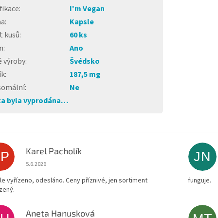
fikace
:
I'm Vegan
ma
:
Kapsle
t kusů
:
60 ks
n
:
Ano
 výroby
:
Švédsko
ík
:
187,5 mg
somální
:
Ne
a byla vyprodána…
Karel Pacholík
KP
JN
Hodnocení obchodu je 4 z 5 hvězdiček.
5.6.2026
le vyřízeno, odesláno. Ceny příznivé, jen sortiment
funguje.
zený.
Aneta Hanusková