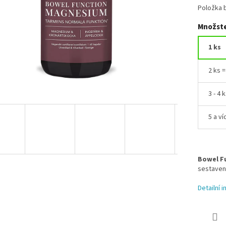
Položka 
Množste
1 ks
2 ks 
3 - 4 
5 a ví
Bowel F
sestaven
Detailní 