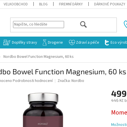
VELKOOBCHOD
BLOG
FIREMNÍ DÁRKY
DÁRKOVÉ POUKAZY
HLEDAT
Doplňky stravy
Drogerie
Zdraví a péče
Eco výro
Nordbo Bowel Function Magnesium, 60 ks
dbo Bowel Function Magnesium, 60 ks
né
noceno
Podrobnosti hodnocení
Značka:
Nordbo
ní
499
u
446 Kč 
Měrná
Momen
cena:
ek.
Možnosti