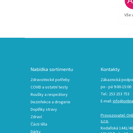
Vše 
Z
á
p
a
t
Nabídka sortimentu
Kontakty
í
Zdravotnické potřeby
Zákaznická podpo
po - pá 9:00-15:00
COVID a ostatní testy
Tel.: 253 253 753
Roušky a respirátory
E-mail:
info@onlin
Dezinfekce a drogerie
Doplňky stravy
Provozovatel: Onl
Zdraví
s.r.o.
Části těla
Kodaňská 1441/46,
Dárky