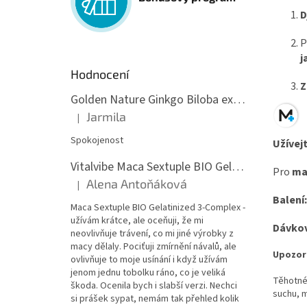
D
P
j
Hodnocení
Z
Golden Nature Ginkgo Biloba extrakt 50:1 60mg, 100 kapslí
Jarmila
|
Hodnocení produktu je 5 z 5 hvězdiček.
Spokojenost
Užívej
Vitalvibe Maca Sextuple BIO Gelatinized 3-Complex, 60 kapslí
Pro
ma
Alena Antoňáková
|
Hodnocení produktu je 5 z 5 hvězdiček.
Balení
Maca Sextuple BIO Gelatinized 3-Complex -
užívám krátce, ale oceňuji, že mi
Dávkov
neovlivňuje trávení, co mi jiné výrobky z
macy dělaly. Pociťuji zmírnění návalů, ale
Upozor
ovlivňuje to moje usínání i když užívám
jenom jednu tobolku ráno, co je veliká
Těhotné 
škoda. Ocenila bych i slabší verzi. Nechci
suchu, 
si prášek sypat, nemám tak přehled kolik