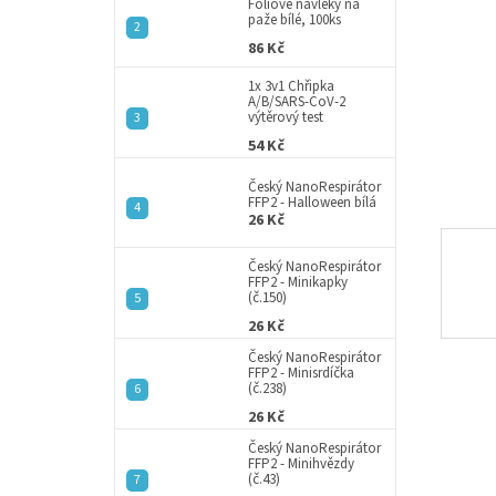
a
Fóliové návleky na
paže bílé, 100ks
n
86 Kč
e
l
1x 3v1 Chřipka
A/B/SARS-CoV-2
výtěrový test
54 Kč
Český NanoRespirátor
FFP2 - Halloween bílá
26 Kč
Český NanoRespirátor
FFP2 - Minikapky
(č.150)
26 Kč
Český NanoRespirátor
FFP2 - Minisrdíčka
(č.238)
26 Kč
Český NanoRespirátor
FFP2 - Minihvězdy
(č.43)