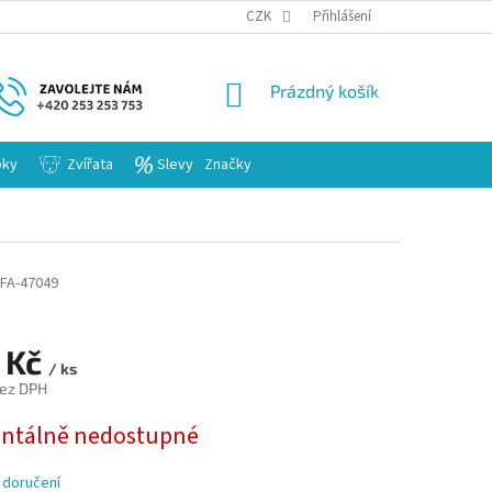
KARIERA
CZK
Přihlášení
NÁKUPNÍ
Prázdný košík
KOŠÍK
bky
Zvířata
Slevy
Značky
FA-47049
 Kč
/ ks
bez DPH
tálně nedostupné
 doručení