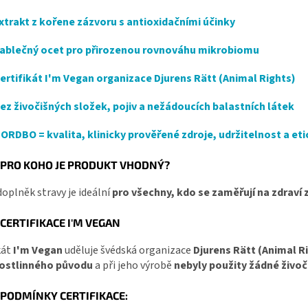
xtrakt z kořene zázvoru s antioxidačními účinky
ablečný ocet pro přirozenou rovnováhu mikrobiomu
ertifikát I'm Vegan organizace Djurens Rätt (Animal Rights)
ez živočišných složek, pojiv a nežádoucích balastních látek
ORDBO = kvalita, klinicky prověřené zdroje, udržitelnost a e
PRO KOHO JE PRODUKT VHODNÝ?
oplněk stravy je ideální
pro všechny, kdo se zaměřují na zdraví 
CERTIFIKACE I'M VEGAN
kát
I'm Vegan
uděluje švédská organizace
Djurens Rätt (Animal R
ostlinného původu
a při jeho výrobě
nebyly použity žádné živoč
PODMÍNKY CERTIFIKACE: