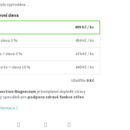
byla vyprodána…
vní sleva
499 Kč
/ ks
= sleva 3 %
484 Kč
/ ks
ks = sleva 5 %
474 Kč
/ ks
ce ks = sleva 10 %
449 Kč
/ ks
Ušetříte
0 Kč
unction Magnesium
je komplexní doplněk stravy
ý speciálně pro
podporu zdravé funkce střev
.
informace