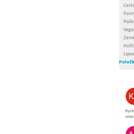
Certi
For
Poče
Vega
Země
Hořč
Lipo
Položk
Rych
ome