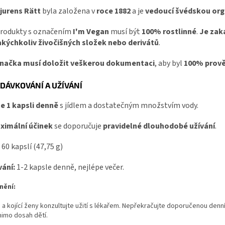
jurens Rätt
byla založena v
roce 1882
a je
vedoucí švédskou orga
rodukty s označením
I'm Vegan
musí být
100% rostlinné
.
Je zak
akýchkoliv živočišných složek nebo derivátů
.
načka musí doložit veškerou dokumentaci
, aby byl
100% prově
DÁVKOVÁNÍ A UŽÍVÁNÍ
te 1 kapsli denně
s jídlem a dostatečným množstvím vody.
ximální účinek
se doporučuje
pravidelné dlouhodobé užívání
.
:
60 kapslí (47,75 g)
ání:
1-2 kapsle denně, nejlépe večer.
nění:
a kojící ženy konzultujte užití s lékařem. Nepřekračujte doporučenou denní
mimo dosah dětí.