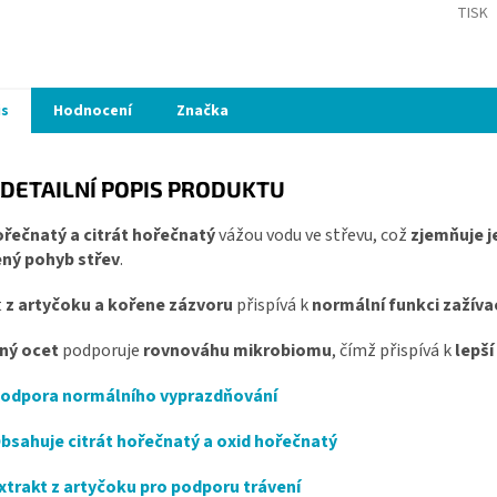
TISK
is
Hodnocení
Značka
DETAILNÍ POPIS PRODUKTU
ořečnatý a citrát hořečnatý
vážou vodu ve střevu, což
zjemňuje j
ený pohyb střev
.
t
z artyčoku a kořene zázvoru
přispívá k
normální funkci zažívac
ný ocet
podporuje
rovnováhu mikrobiomu
, čímž přispívá k
lepší
odpora normálního vyprazdňování
bsahuje citrát hořečnatý a oxid hořečnatý
xtrakt z artyčoku pro podporu trávení