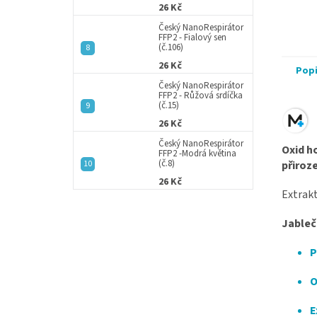
26 Kč
Český NanoRespirátor
FFP2 - Fialový sen
(č.106)
26 Kč
Pop
Český NanoRespirátor
FFP2 - Růžová srdíčka
(č.15)
26 Kč
Český NanoRespirátor
Oxid h
FFP2 -Modrá květina
(č.8)
přiroz
26 Kč
Extrak
Jableč
P
O
E