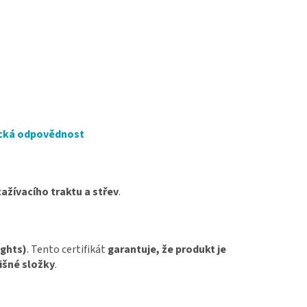
tická odpovědnost
zažívacího traktu a střev
.
ights)
. Tento certifikát
garantuje, že produkt je
išné složky
.