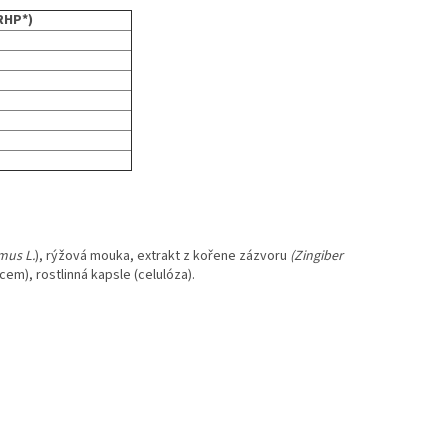
 RHP*)
mus L.
), rýžová mouka, extrakt z kořene zázvoru
(Zingiber
em), rostlinná kapsle (celulóza).