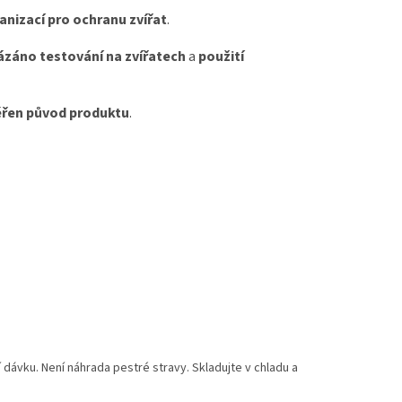
nizací pro ochranu zvířat
.
ázáno testování na zvířatech
a
použití
řen původ produktu
.
 dávku. Není náhrada pestré stravy. Skladujte v chladu a