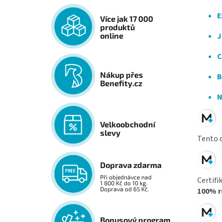
E
Více jak 17 000
produktů
J
online
C
Nákup přes
B
Benefity.cz
N
Velkoobchodní
slevy
Tento d
Doprava zdarma
Při objednávce nad
Certifi
1 800 Kč do 10 kg.
Doprava od 65 Kč.
100% r
Bonusový program