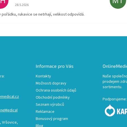
AH
MT
Hodnocení obchodu je 5 z 5 hvězdiček.
28.5.2026
v pořádku, rukavice se netrhají, velikost odpovídá.
Informace pro Vás
OnlineMedic
ra:
Kontakty
Naše společno
prodejem zdr
Možnosti dopravy
sortimentu.
Ochrana osobních údajů
emedical.cz
Obchodní podmínky
Podporujeme:
Seznam výrobců
ineMedical
Reklamace
Bonusový program
 Vršovice,
Blog