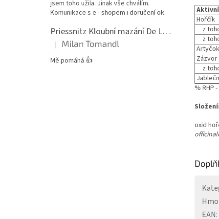
jsem toho užila. Jinak vše chválím.
Aktivní
Komunikace s e - shopem i doručení ok.
Hořčík
z toho
Priessnitz Kloubní mazání De Luxe, 200ml
z toho 
Milan Tomandl
|
Hodnocení produktu je 5 z 5 hvězdiček.
Artyčok
Zázvor
Mě pomáhá 👍
z toho
Jablečn
% RHP - 
Složení
oxid hoř
officinal
Doplň
Kate
Hmo
EAN
: